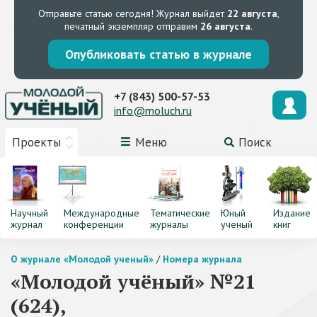
Отправьте статью сегодня!
Журнал выйдет
22 августа
,
печатный экземпляр отправим
26 августа
.
Опубликовать статью в журнале
+7 (843) 500-57-53
info@moluch.ru
Проекты
Меню
Поиск
Научный
Международные
Тематические
Юный
Издание
журнал
конференции
журналы
ученый
книг
О журнале «Молодой ученый»
/
Номера журнала
«Молодой учёный» №21
(624),