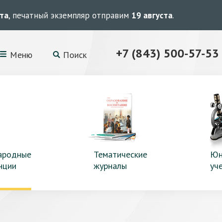
ста
, печатный экземпляр отправим
19 августа
.
+7 (843) 500-57-53
Меню
Поиск
ародные
Тематические
Юн
нции
журналы
уч