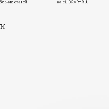
борник статей
на eLIBRARY.RU.
ии