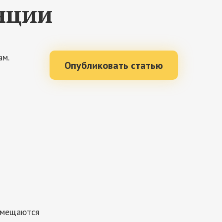
нции
ам.
Опубликовать статью
змещаются