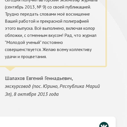
(сентябрь 2013, № 9) со своей публикацией.
"
Трудно передать словами моё восхищение
П
Вашей работой и прекрасной полиграфией
в
этого выпуска. Всё выполнено, включая колор
и
обложки, с отменным вкусом! Рад, что журнал
о
"Молодой ученый" постоянно
с
совершенствуется. Желаю всему коллективу
с
удачи и процветания.
К
Шалахов Евгений Геннадьевич,
(
экскурсовод (пос. Юрино, Республика Марий
Эл), 8 октября 2013 года