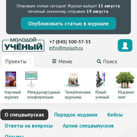
Отправьте статью сегодня!
Журнал выйдет
15 августа
,
печатный экземпляр отправим
19 августа
.
Опубликовать статью в журнале
+7 (843) 500-57-53
info@moluch.ru
Проекты
Меню
Поиск
Научный
Международные
Тематические
Юный
Издание
журнал
конференции
журналы
ученый
книг
О спецвыпусках
Порядок издания
Кейсы
Ответы на вопросы
Архив спецвыпусков
Отзывы