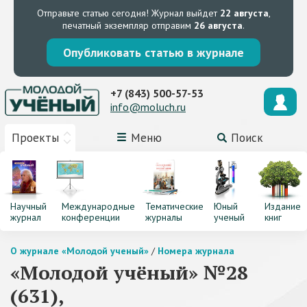
Отправьте статью сегодня!
Журнал выйдет
22 августа
,
печатный экземпляр отправим
26 августа
.
Опубликовать статью в журнале
+7 (843) 500-57-53
info@moluch.ru
Проекты
Меню
Поиск
Научный
Международные
Тематические
Юный
Издание
журнал
конференции
журналы
ученый
книг
О журнале «Молодой ученый»
/
Номера журнала
«Молодой учёный» №28
(631),