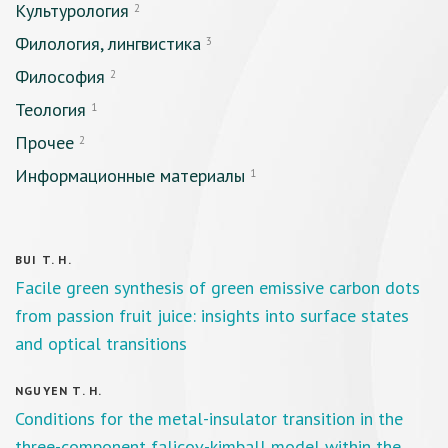
Культурология
2
Филология, лингвистика
3
Философия
2
Теология
1
Прочее
2
Информационные материалы
1
BUI T. H.
Facile green synthesis of green emissive carbon dots
from passion fruit juice: insights into surface states
and optical transitions
NGUYEN T. H.
Conditions for the metal-insulator transition in the
three-component falicov-kimball model within the