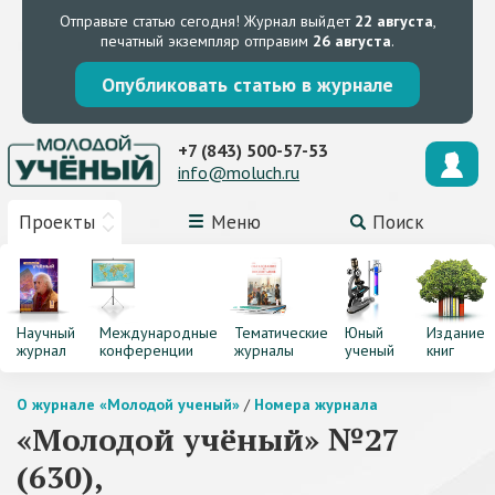
Отправьте статью сегодня!
Журнал выйдет
22 августа
,
печатный экземпляр отправим
26 августа
.
Опубликовать статью в журнале
+7 (843) 500-57-53
info@moluch.ru
Проекты
Меню
Поиск
Научный
Международные
Тематические
Юный
Издание
журнал
конференции
журналы
ученый
книг
О журнале «Молодой ученый»
/
Номера журнала
«Молодой учёный» №27
(630),