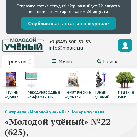
Отправьте статью сегодня!
Журнал выйдет
22 августа
,
печатный экземпляр отправим
26 августа
.
Опубликовать статью в журнале
+7 (843) 500-57-53
info@moluch.ru
Проекты
Меню
Поиск
Научный
Международные
Тематические
Юный
Издание
журнал
конференции
журналы
ученый
книг
О журнале «Молодой ученый»
/
Номера журнала
«Молодой учёный» №22
(625),