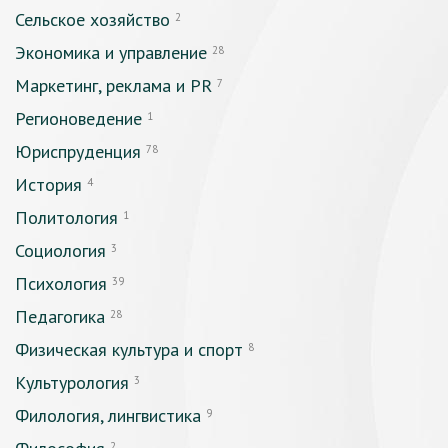
Сельское хозяйство
2
Экономика и управление
28
Маркетинг, реклама и PR
7
Регионоведение
1
Юриспруденция
78
История
4
Политология
1
Социология
3
Психология
39
Педагогика
28
Физическая культура и спорт
8
Культурология
3
Филология, лингвистика
9
2