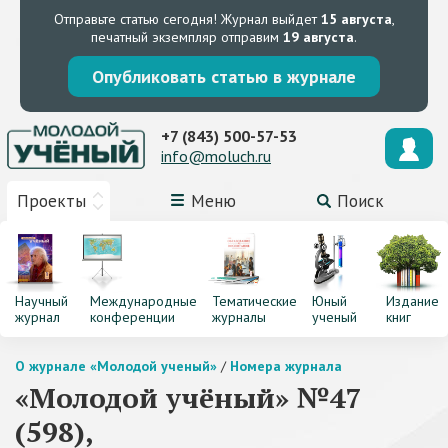
Отправьте статью сегодня!
Журнал выйдет
15 августа
,
печатный экземпляр отправим
19 августа
.
Опубликовать статью в журнале
+7 (843) 500-57-53
info@moluch.ru
Проекты
Меню
Поиск
Научный
Международные
Тематические
Юный
Издание
журнал
конференции
журналы
ученый
книг
О журнале «Молодой ученый»
/
Номера журнала
«Молодой учёный» №47
(598),