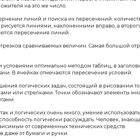
жителя на это же число.
ерчении линий и поиска их пересечений: количест
 рисуется линиями, наклоненными вправо, а второг
аются пересечения линий.
 отрезков сравниваемых величин. Самая большой от
 условиями оптимально методом таблиц, в заголов
дачи. В ячейках отмечаются пересечения условий.
шения логических задач, состоящий в рисовании то
ками или стрелками. Точки обозначают элементы мн
нтами.
так и логических очень много, умение использовать
 способность логически рассуждать. Человек, знаю
ависимым от современных технических средств
в даже от бумаги и ручки.