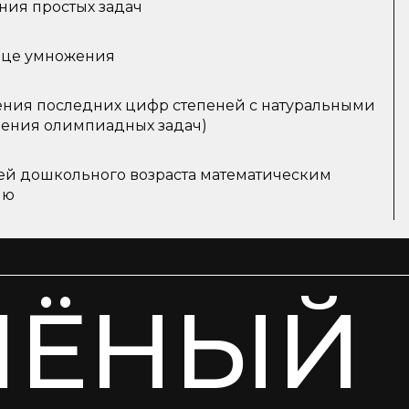
ния простых задач
ице умножения
ния последних цифр степеней с натуральными
шения олимпиадных задач)
ей дошкольного возраста математическим
ию
ЧЁНЫЙ