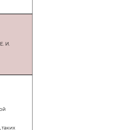
. И.
кой
 таких