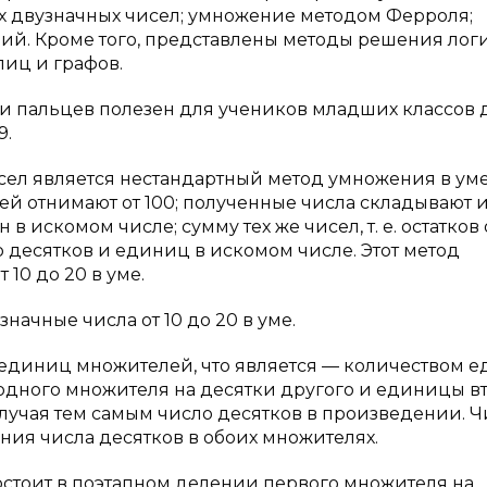
-х двузначных чисел; умножение методом Ферроля;
й. Кроме того, представлены методы решения лог
лиц и графов.
 пальцев полезен для учеников младших классов 
9.
ел является нестандартный метод умножения в уме
ей отнимают от 100; полученные числа складывают 
в искомом числе; сумму тех же чисел, т. е. остатков 
 десятков и единиц в искомом числе. Этот метод
 10 до 20 в уме.
начные числа от 10 до 20 в уме.
 единиц множителей, что является — количеством 
одного множителя на десятки другого и единицы в
лучая тем самым число десятков в произведении. Ч
ния числа десятков в обоих множителях.
стоит в поэтапном делении первого множителя на