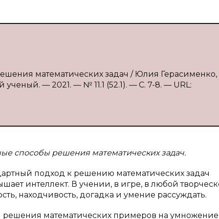
ешения математических задач / Юлия Герасименко, Е
ченый. — 2021. — № 11.1 (52.1). — С. 7-8. — URL:
ные способы решения математических задач.
андартный подход к решению математических задач
шает интеллект. В учении, в игре, в любой творчес
ть, находчивость, догадка и умение рассуждать.
ы решения математических примеров на умножение,