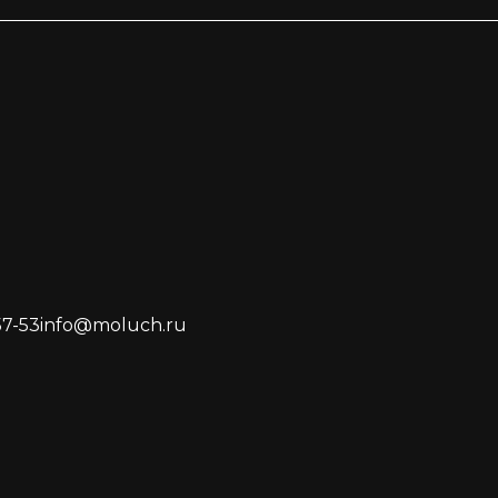
57-53
info@moluch.ru