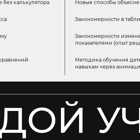
 без калькулятора
Новые способы объясне
сса
Закономерности в табл
тму
Закономерности измене
показателями (опыт ре
 уравнений
Методика обучения дет
навыкам через анимац
ДОЙ У