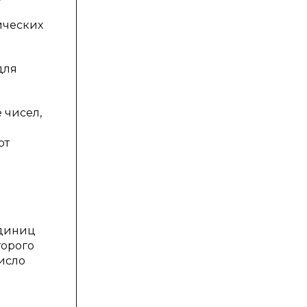
ических
для
 чисел,
и
от
единиц
торого
исло