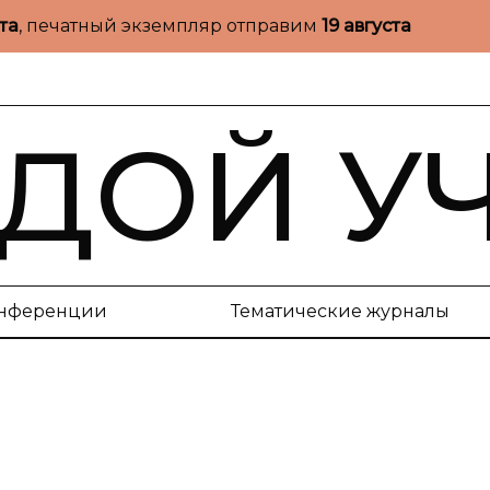
ста
, печатный экземпляр отправим
19 августа
ДОЙ У
нференции
Тематические журналы