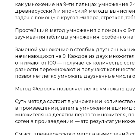
как умножение на 9–ти пальцах; умножение 2
древнерусский и японский методы вычислени
задач с помощью кругов Эйлера, отрезков, таб
Простейший метод умножения с помощью 9-ти
заучивания таблицы умножения, особенно на 
Заменой умножение в столбик двузначных чис
начинающихся на 9. Каждое из двух множител
отнимают от 100 — получается количество сотен 
разности перемножают и получают количество
позволяет легко умножать двузначные числа от
Метод Ферроля позволяет легко умножать двуз
Суть метода состоит в умножении количество
в произведении, затем в умножении единиц 
множителя на десятки первого множителя, по
сотен в произведении — это результат умноже
Смысл древнерусского метода вычислений со