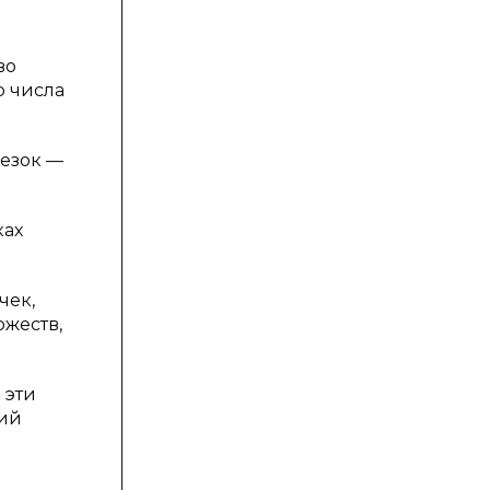
во
о числа
резок —
ках
чек,
ожеств,
 эти
щий