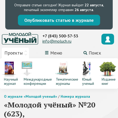
Отправьте статью сегодня!
Журнал выйдет
22 августа
,
печатный экземпляр отправим
26 августа
.
Опубликовать статью в журнале
+7 (843) 500-57-53
info@moluch.ru
Проекты
Меню
Поиск
Научный
Международные
Тематические
Юный
Издание
журнал
конференции
журналы
ученый
книг
О журнале «Молодой ученый»
/
Номера журнала
«Молодой учёный» №20
(623),