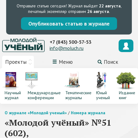
Отправьте статью сегодня!
Журнал выйдет
22 августа
,
печатный экземпляр отправим
26 августа
.
Опубликовать статью в журнале
+7 (843) 500-57-53
info@moluch.ru
Проекты
Меню
Поиск
Научный
Международные
Тематические
Юный
Издание
журнал
конференции
журналы
ученый
книг
О журнале «Молодой ученый»
/
Номера журнала
«Молодой учёный» №51
(602),