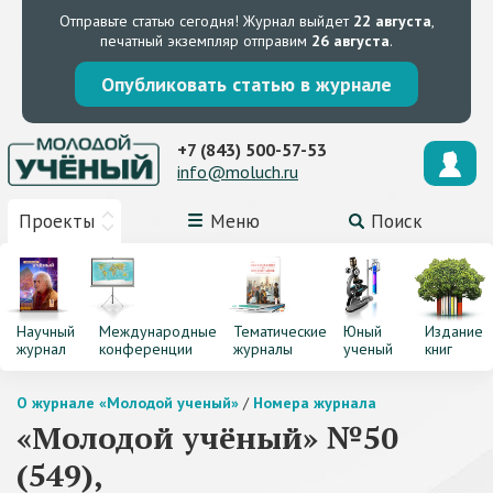
Отправьте статью сегодня!
Журнал выйдет
22 августа
,
печатный экземпляр отправим
26 августа
.
Опубликовать статью в журнале
+7 (843) 500-57-53
info@moluch.ru
Проекты
Меню
Поиск
Научный
Международные
Тематические
Юный
Издание
журнал
конференции
журналы
ученый
книг
О журнале «Молодой ученый»
/
Номера журнала
«Молодой учёный» №50
(549),