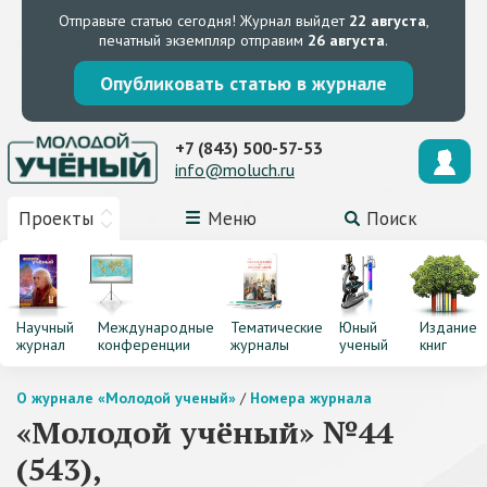
Отправьте статью сегодня!
Журнал выйдет
22 августа
,
печатный экземпляр отправим
26 августа
.
Опубликовать статью в журнале
+7 (843) 500-57-53
info@moluch.ru
Проекты
Меню
Поиск
Научный
Международные
Тематические
Юный
Издание
журнал
конференции
журналы
ученый
книг
О журнале «Молодой ученый»
/
Номера журнала
«Молодой учёный» №44
(543),