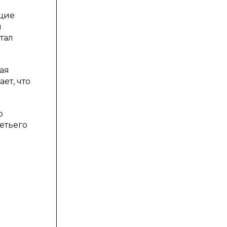
ющие
и
тал
ая
ет, что
о
етьего