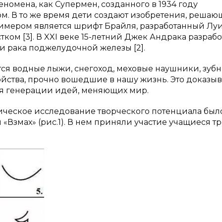
феномена, как Супермен, созданного в 1934 году
. В то же время дети создают изобретения, реша
имером является шрифт Брайля, разработанный Лу
ком [3]. В XXI веке 15-летний Джек Андрака разрабо
 рака поджелудочной железы [2].
я водные лыжи, снегоход, меховые наушники, зубн
йства, прочно вошедшие в нашу жизнь. Это доказыва
ля генерации идей, меняющих мир.
ческое исследование творческого потенциала был
«Взмах» (рис.1). В нем приняли участие учащиеся тр