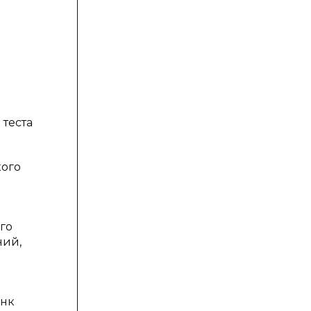
 теста
кого
го
ний,
энк