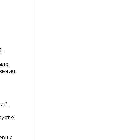
].
ыло
жения.
ий.
вует о
ровню