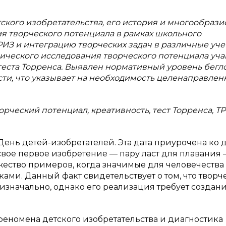
ского изобретательства, его история и многообразие
я творческого потенциала в рамках школьного
ИЗ и интеграцию творческих задач в различные уч
ического исследования творческого потенциала уч
теста Торренса. Выявлен нормативный уровень бегл
ти, что указывает на необходимость целенаправлен
орческий потенциал, креативность, тест Торренса, ТР
День детей-изобретателей. Эта дата приурочена ко 
ое первое изобретение — пару ласт для плавания
множество примеров, когда значимые для человечества
ами. Данный факт свидетельствует о том, что творч
изначально, однако его реализация требует создан
еномена детского изобретательства и диагностика