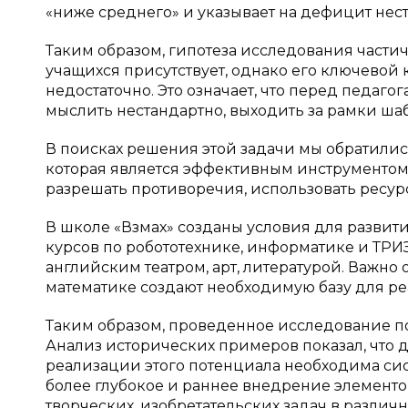
«ниже среднего» и указывает на дефицит нес
Таким образом, гипотеза исследования части
учащихся присутствует, однако его ключево
недостаточно. Это означает, что перед педаго
мыслить нестандартно, выходить за рамки ша
В поисках решения этой задачи мы обратились
которая является эффективным инструментом 
разрешать противоречия, использовать ресурс
В школе «Взмах» созданы условия для разви
курсов по робототехнике, информатике и ТРИЗ
английским театром, арт, литературой. Важно
математике создают необходимую базу для ре
Таким образом, проведенное исследование по
Анализ исторических примеров показал, что 
реализации этого потенциала необходима си
более глубокое и раннее внедрение элементо
творческих, изобретательских задач в различ