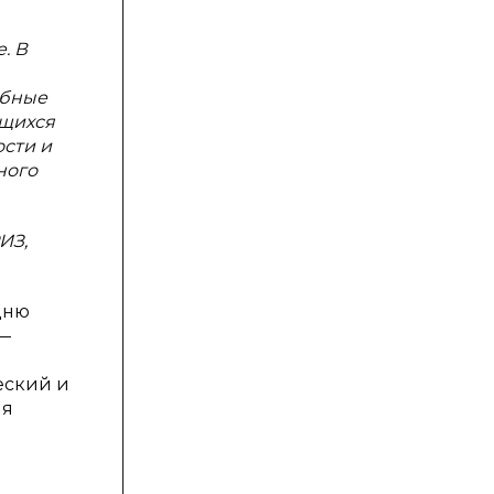
. В
ебные
ащихся
ости и
ного
ИЗ,
дню
 —
еский и
ия