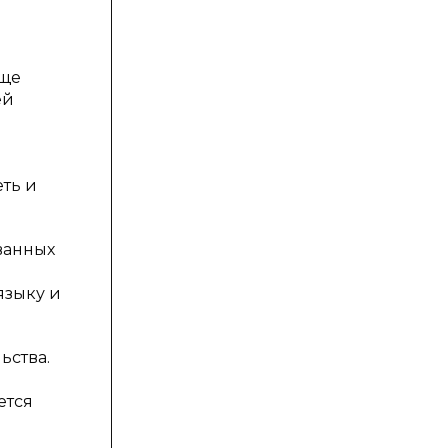
еще
ей
ть и
ванных
языку и
ьства.
ется