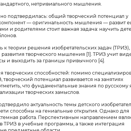
тандартного, нетривиального мышления.
чно подтвердилась: общий творческий потенциал у
й компонент — оригинальность мышления — развит 
гами и родителями стоит важная задача: научить дет
блонов.
 к теории решения изобретательских задач (ТРИЗ),
развития творческого мышления [1]. ТРИЗ учит виде
ы и выходить за границы привычного [4].
тия творческих способностей: помимо специализиро
, творческий потенциал развивается на занятиях
 отметить, что фундаментальные знания по русскому 
ализации творческих замыслов.
дтвердило актуальность темы детского изобретател
дети способны на гениальные открытия. Однако для
стемная работа. Перспективным направлением явля
в ТРИЗ в учебные программы, а также интеграция
ные предметные области.