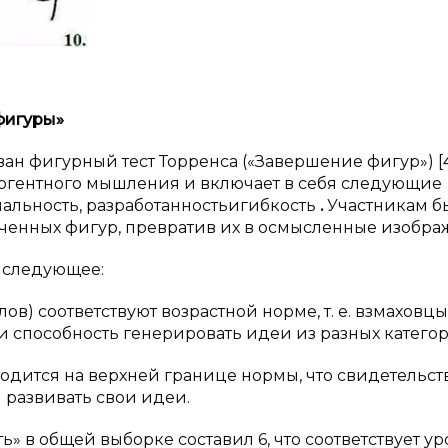
фигуры»
н фигурный тест Торренса («Завершение фигур») [4
ргентного мышления и включает в себя следующие
инальность, разработанностьигибкость
.
Участникам б
нченных фигур, превратив их в осмысленные изобра
а следующее:
ллов) соответствуют возрастной норме, т. е. взмаховцы
 способность генерировать идеи из разных категор
аходится на верхней границе нормы, что свидетельст
 развивать свои идеи.
ь» в общей выборке составил 6, что соответствует у