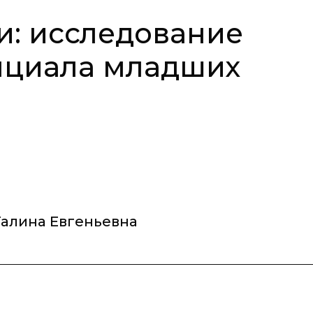
и: исследование
нциала младших
Галина Евгеньевна