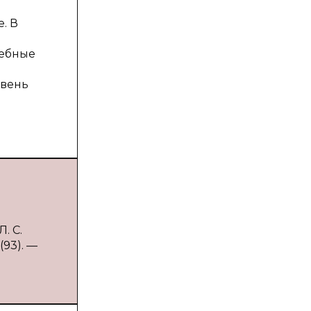
. В
чебные
овень
. С.
(93). —