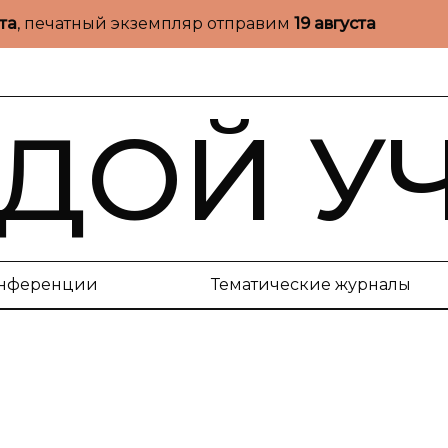
ста
, печатный экземпляр отправим
19 августа
ДОЙ У
нференции
Тематические журналы