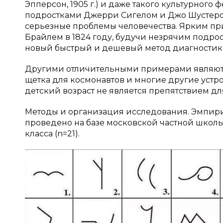
Эпперсон, 1905 г.) и даже такого культурного 
подростками Джерри Сигелом и Джо Шустером
серьезные проблемы человечества. Ярким пр
Брайлем в 1824 году, будучи незрячим подрост
новый быстрый и дешевый метод диагностики
Другими отличительными примерами являютс
щетка для космонавтов и многие другие устро
детский возраст не является препятствием д
Методы и организация исследования. Эмпири
проведено на базе московской частной школы 
класса (n=21).