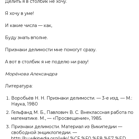
Делить я в столбик не хочу.
Я хочу в уме!
И какие числа — как,
Буду знать вполне.
Признаки делимости мне помогут сразу.
А вот в столбик я не поделю ни разу!
Морёнова Александра
Литература:
Воробьёв Н. Н. Признаки делимости. — 3-е изд. — М.:
Наука, 1980
Гельфанд М. Б., Павлович В. С. Внеклассная работа по
математике. М., — «Просвещение», 1985.
Признаки делимости. Материал из Википедии —
свободной энциклопедии. —
http://ru.wikipedia.org/wiki/ %CF %F0 %E8 %E7 %ED