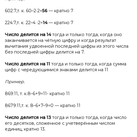
602:7,т. к. 60–2∙2=
56
— кратно 7
224:7,т. к. 22–4 ∙2=
14
— кратно 7
Число делится на 14
тогда и только тогда, когда оно
заканчивается на чётную цифру и когда результат
вычитания удвоенной последней цифры из этого числа
без последней цифры делится на 7.
Число делится на 11
тогда и только тогда, когда сумма
цифр с чередующимися знаками делится на 11
Пример.
869:11, т. к.8–6+9=11- кратно 11
8679:11,т. к. 8–6+7–9=0 — кратно 11
Число делится на 13
тогда и только тогда, когда число
его десятков, сложенное с учетверённым числом
единиц, кратно 13.