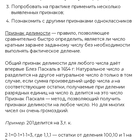
Попробовать на практике применить несколько
выявленных признаков;
Познакомить с другими признаками одноклассников
Признак делимости
— правило, позволяющее
сравнительно быстро определить, является ли число
кратным заранее заданному числу без необходимости
выполнять фактическое деление.
Общий признак делимости для любого числа даёт
впервые Блез Паскаль в 1654 г: Натуральное число
а
разделится на другое натуральное число
b
только в том
случае, если сумма произведений цифр числа
а
на
соответствующие остатки, получаемые при делении
разрядных единиц на число
b
, делится на это число
Признак Паскаля — метод, позволяющий получить
признаки делимости на любое число. Но для многих
чисел он очень громоздкий.
Пример
. 201делится на 3,т. к.
2∙1+0∙1+1∙1=3, где 1,1,1 — остатки от деления 100,10 и 1 на