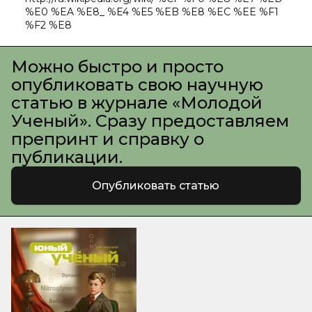
%E0 %EA %E8_ %E4 %E5 %EB %E8 %EC %EE %F1
%F2 %E8
Можно быстро и просто
опубликовать свою научную
статью в журнале «Молодой
Ученый». Сразу предоставляем
препринт и справку о
публикации.
Опубликовать статью