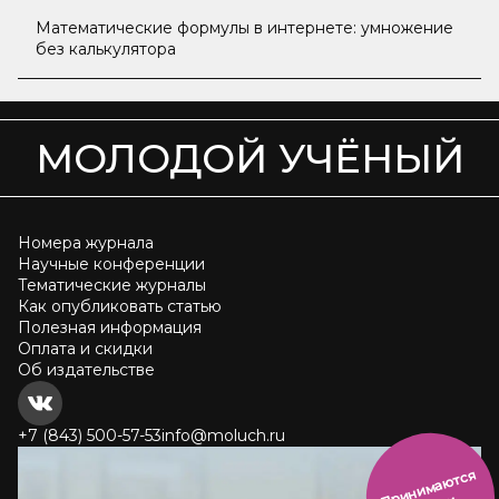
Математические формулы в интернете: умножение
без калькулятора
МОЛОДОЙ УЧЁНЫЙ
Номера журнала
Научные конференции
Тематические журналы
Как опубликовать статью
Полезная информация
Оплата и скидки
Об издательстве
+7 (843) 500-57-53
info@moluch.ru
и
н
и
м
а
ют
с
я
ст
ать