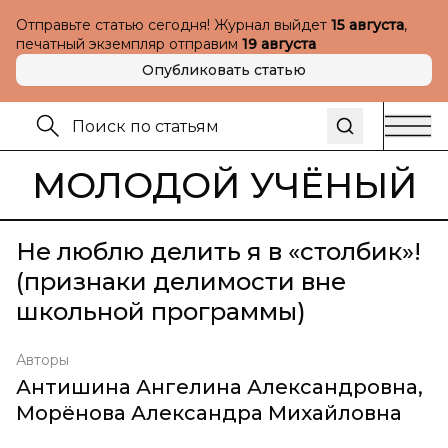
Отправьте статью сегодня! Журнал выйдет
15 августа
,
печатный экземпляр отправим
19 августа
Опубликовать статью
МОЛОДОЙ УЧЁНЫЙ
Не люблю делить я в «столбик»!
(признаки делимости вне
школьной программы)
Авторы
Антишина Ангелина Александровна
,
Морёнова Александра Михайловна