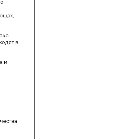
но
ощах,
ако
ходят в
а и
ачества