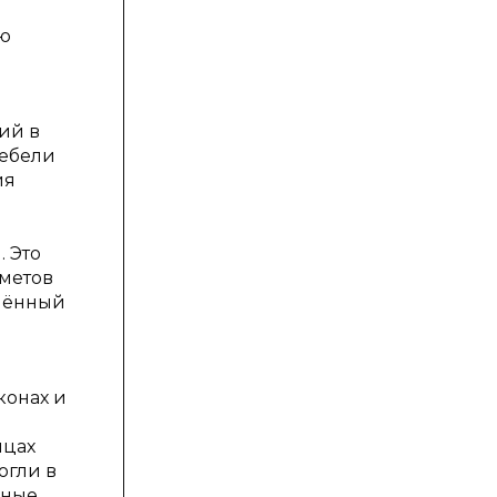
ы
ую
ий в
мебели
ия
 Это
дметов
знённый
конах и
ицах
огли в
иные