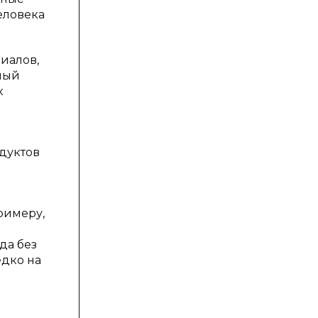
еловека
иалов,
ный
к
одуктов
римеру,
да без
едко на