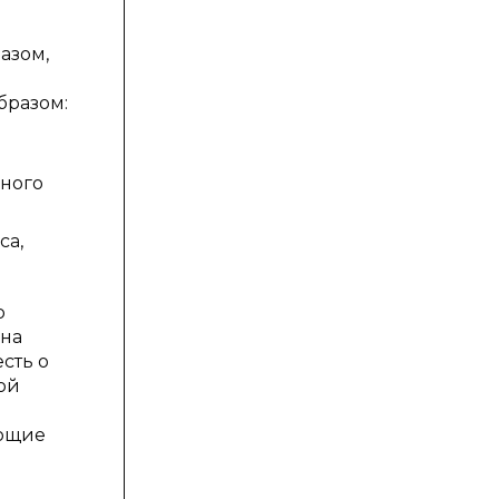
азом,
бразом:
чного
са,
о
 на
сть о
ой
ающие