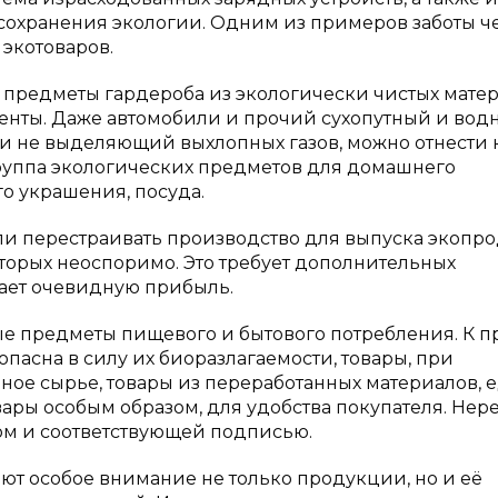
сохранения экологии. Одним из примеров заботы ч
экотоваров.
, предметы гардероба из экологически чистых матер
енты. Даже автомобили и прочий сухопутный и вод
 и не выделяющий выхлопных газов, можно отнести 
группа экологических предметов для домашнего
о украшения, посуда.
али перестраивать производство для выпуска экопр
торых неоспоримо. Это требует дополнительных
вает очевидную прибыль.
ные предметы пищевого и бытового потребления. К п
опасна в силу их биоразлагаемости, товары, при
ное сырье, товары из переработанных материалов, е
ры особым образом, для удобства покупателя. Нер
ом и соответствующей подписью.
т особое внимание не только продукции, но и её