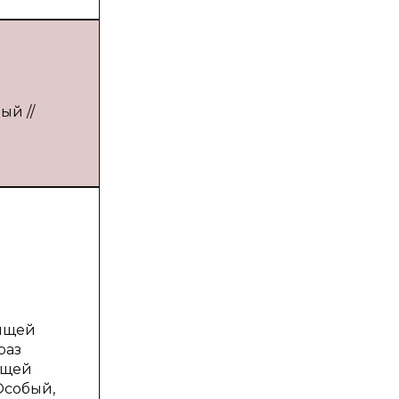
ый //
оящей
раз
ющей
Особый,