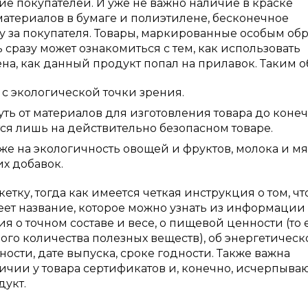
ие покупателей. И уже не важно наличие в краске
атериалов в бумаге и полиэтилене, бесконечное
у за покупателя. Товары, маркированные особым обр
 сразу может ознакомиться с тем, как использовать
ена, как данный продукт попал на прилавок. Таким о
с экологической точки зрения.
ть от материалов для изготовления товара до коне
тся лишь на действительно безопасном товаре.
е на экологичность овощей и фруктов, молока и мя
х добавок.
тку, тогда как имеется четкая инструкция о том, чт
меет название, которое можно узнать из информации
я о точном составе и весе, о пищевой ценности (то е
го количества полезных веществ), об энергетическ
ности, дате выпуска, сроке годности. Также важна
личии у товара сертификатов и, конечно, исчерпыв
дукт.