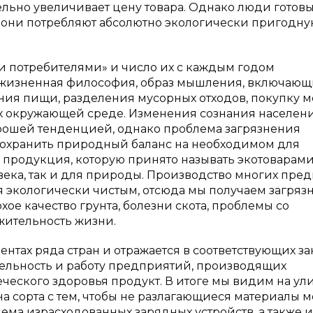
ельно увеличивает цену товара. Однако люди готов
то они потребляют абсолютно экологически пригодн
и потребителями» и число их с каждым годом
я жизненная философия, образ мышления, включающ
ния пищи, разделения мусорных отходов, покупку 
их окружающей среде. Изменения сознания населен
орошей тенденцией, однако проблема загрязнения
Сохранить природный баланс на необходимом для
продукция, которую принято называть экотоварами.
ека, так и для природы. Производство многих пре
я экологически чистым, отсюда мы получаем загря
охое качество грунта, болезни скота, проблемы со
жительность жизни.
нтах ряда стран и отражается в соответствующих за
ельность и работу предприятий, производящих
еского здоровья продукт. В итоге мы видим на ул
 сорта с тем, чтобы не разлагающиеся материалы м
ма израсходованных зарядных устройств, а также 