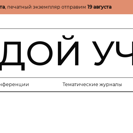
ста
, печатный экземпляр отправим
19 августа
ДОЙ У
нференции
Тематические журналы