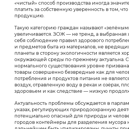
«чистый» способ производства иногда значит
платить за собственную уверенность в том, ч
продукцию.
Такую категорию граждан называют «зелёным
увеличивается. ЗОЖ — не тренд, а выбранна
себя соблюдение правил здорового потребле
и предметов быта из материалов, не вредящ
планеты в сторону экологичности является х
окружающей среды по-прежнему актуальна. 
нормального существования уровне призвана 
товары совершенно безвредные как для челов
потребления и продуктов питания не являетс
воздух, отравленную воду в реках и озёрах, пл
здоровьем и как следствие — низкую продол
Актуальность проблемы обсуждается в парламе
указах, регулирующих природоохранную деят
потенциально опасный для природы и человеч
городов контейнеры для разделения мусора на
дальнейшем быть утилизированы, пункты прие