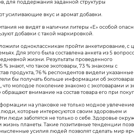
ов, для поддержания заданной структуры
вуют усиливающие вкус и аромат добавки.
тания не видят в наличии литеры «Е» особой опасн
ьзуют добавки с такой маркировкой.
ложили одноклассникам пройти анкетирование, с 
мьях. Для этого была составлена анкета из 5 вопросо
седневной жизни. Результаты проведенного
 % знают, что такое экотовары, 73 % знакомы с
став продукта, 76 % респондентов видели указанные
тели бы получать больше информации об экотоварах
 что молодое поколение знакомо с экотоварами и з
 обращают внимание на состав товара его при покуп
нформации на упаковке не только модное увлечение,
о люди, которые интересуются своим здоровьем и
и люди заботятся не только о себе. Здоровье окр
 и жизнь планеты. Такие позитивные тенденции поз
осмысленные усилия людей позволят сделать мир ярч