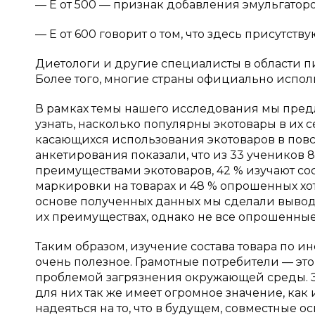
— Е от 500 — признак добавления эмульгатор
— Е от 600 говорит о том, что здесь присутст
Диетологи и другие специалисты в области пи
Более того, многие страны официально испол
В рамках темы нашего исследования мы пред
узнать, насколько популярны экотовары в их се
касающихся использования экотоваров в пов
анкетирования показали, что из 33 учеников 85
преимуществами экотоваров, 42 % изучают со
маркировки на товарах и 48 % опрошенных хо
основе полученных данных мы сделали вывод,
их преимуществах, однако не все опрошенные
Таким образом, изучение состава товара по и
очень полезное. Грамотные потребители — эт
проблемой загрязнения окружающей среды. Эт
для них так же имеет огромное значение, как
надеяться на то, что в будущем, совместные 