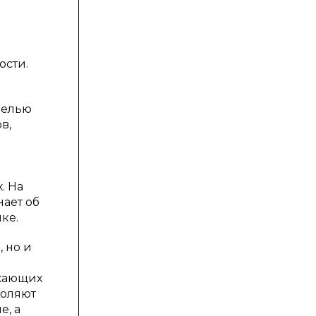
ости.
целью
в,
. На
нает об
ке.
 но и
ужающих
воляют
е, а