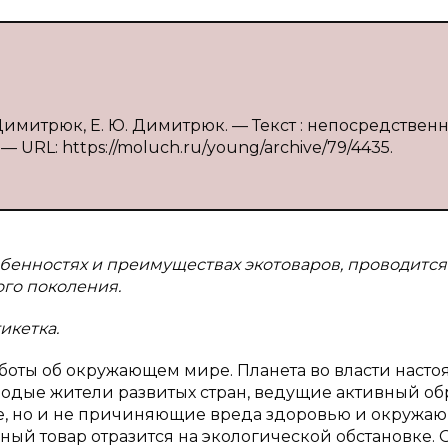
 Димитрюк, Е. Ю. Димитрюк. — Текст : непосредственн
 — URL: https://moluch.ru/young/archive/79/4435.
обенностях и преимуществах экотоваров, проводится
го поколения.
икетка.
аботы об окружающем мире. Планета во власти наст
дые жители развитых стран, ведущие активный об
ые, но и не причиняющие вреда здоровью и окружа
нный товар отразится на экологической обстановке. 