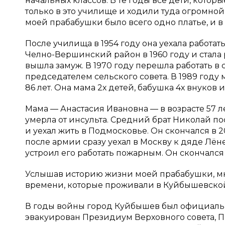
начальных классов. В те годы все дети, кото
только в это училище и ходили туда огромной
моей прабабушки было всего одно платье, и в
После училища в 1954 году она уехала работа
Челно-Вершинский район в 1960 году и стала р
вышла замуж. В 1970 году перешла работать в 
председателем сельского совета. В 1989 году
86 лет. Она мама 2х детей, бабушка 4х внуков
Мама — Анастасия Ивановна — в возрасте 57 ле
умерла от инсульта. Средний брат Николай по
и уехал жить в Подмосковье. Он скончался в 
после армии сразу уехал в Москву к дяде Лён
устроил его работать пожарным. Он скончался 
Услышав историю жизни моей прабабушки, мне
времени, которые проживали в Куйбышевской 
В годы войны город Куйбышев был официальн
эвакуирован Президиум Верховного совета, Пр