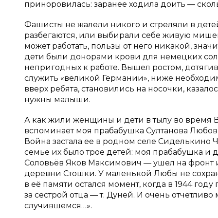
приноровилась: заранее ходила доить — сколь
Фашисты не жалели никого и стреляли в детей 
разбегаются, или выбирали себе живую мишен
может работать, пользы от него никакой, знач
дети были донорами крови для немецких солд
непригодных к работе. Вышел ростом, дотяги
служить «великой Германии», ниже необходим
вверх ребята, становились на носочки, казало
нужны малыши.
А как жили женщины и дети в тылу во время 
вспоминает моя прабабушка Султанова Любовь 
Война застала ее в родном селе Сиделькино
семье их было трое детей: моя прабабушка и дв
Соловьёв Яков Максимович — ушел на фронт и п
деревни Стошки. У маленькой Любы не сохрани
в её памяти остался момент, когда в 1944 год
за сестрой отца — т. Дуней. И очень отчётливо
случившемся…».