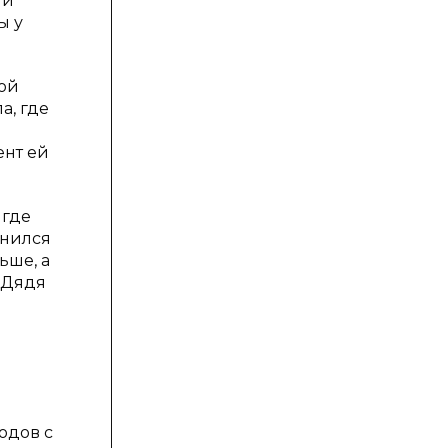
ли
ы у
ной
а, где
ент ей
 где
енился
ьше, а
. Дядя
одов с