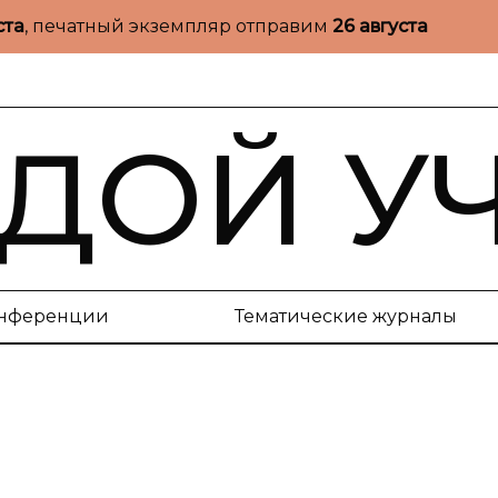
ста
, печатный экземпляр отправим
26 августа
ДОЙ У
нференции
Тематические журналы