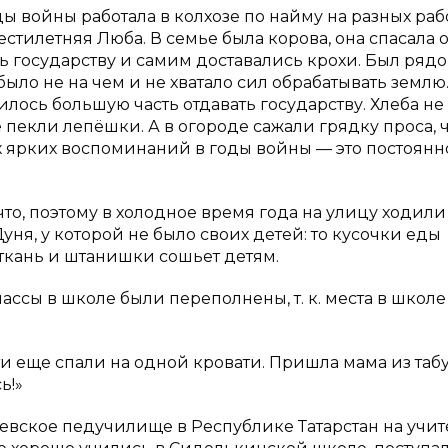
ы войны работала в колхозе по найму на разных рабо
стилетняя Люба. В семье была корова, она спасала о
ть государству и самим доставались крохи. Был рядо
ь было не на чем и не хватало сил обрабатывать землю
лось большую часть отдавать государству. Хлеба не
е пекли лепёшки. А в огороде сажали грядку проса, 
ых ярких воспоминаний в годы войны — это постоянн
что, поэтому в холодное время года на улицу ходили
уня, у которой не было своих детей: то кусочки еды
 ткань и штанишки сошьет детям.
лассы в школе были переполнены, т. к. места в школ
 еще спали на одной кровати. Пришла мама из таб
ь!»
баевское педучилище в Республике Татарстан на учит