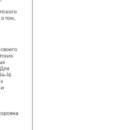
етского
о том,
 своего
тских
ых
 Для
14–16
ых
 и
коровка