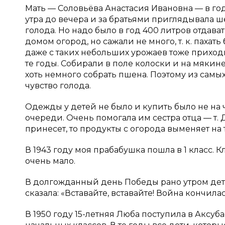
Мать — Соловьёва Анастасия Ивановна — в год
утра до вечера и за братьями приглядывала ше
голода. Но надо было в год 400 литров отдава
домом огород, но сажали не много, т. к. пахат
даже с таких небольших урожаев тоже приходи
те годы. Собирали в поле колоски и на мякин
хоть немного собрать пшена. Поэтому из сам
чувство голода.
Одежды у детей не было и купить было не на 
очереди. Очень помогала им сестра отца — т. Д
принесет, то продукты с огорода выменяет на
В 1943 году моя прабабушка пошла в 1 класс. К
очень мало.
В долгожданный день Победы рано утром дети
сказала: «Вставайте, вставайте! Война кончилас
В 1950 году 15-летняя Люба поступила в Аксу