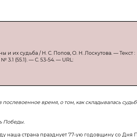
и их судьба / Н. С. Попов, О. Н. Лоскутова. — Текст :
.1 (55.1). — С. 53-54. — URL:
в послевоенное время, о том, как складывалась судьб
ь Победы.
году наша страна празднует 77-ую годовщину со Дня