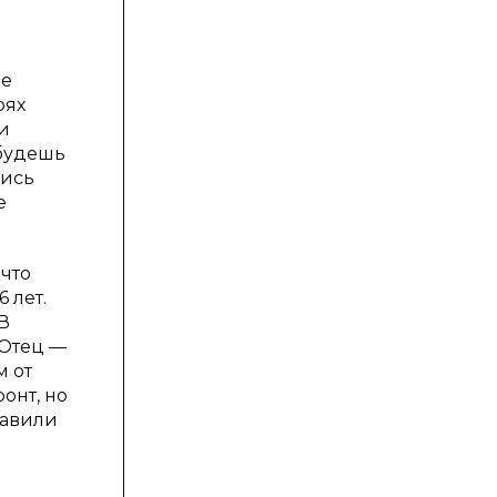
не
рях
и
 будешь
лись
е
 что
 лет.
В
 Отец —
м от
онт, но
равили