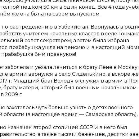
рые хорошо учились в Сиделькинской школе, поступа
 толпой пешком 50 км в один конец. Все 4 года учеб
 нём же она была на своем выпускном.
ть по распределению в Узбекистан. Вернулась в род
аботать учителем начальных классов в селе Токмакл
сельский совет секретарем, а затем была избрана
 моя прабабушка ушла на пенсию и в настоящий мом
 и прабабушка 8ми правнуков!
т заболела и уехала лечиться к брату Лёне в Москву,
сле армии вернулся в село Сиделькино, а вскоре ж
2017 г. Младший брат Володя отслужил в армии в Пол
е, брату матери, который был военным начальником
в 2009 г.
 захотелось чуть больше узнать о детях военного
области (в настоящее время — Самарская область).
о назначен второй столицей СССР и в него был
авительство, а также тысячи беженцев, десятки зав