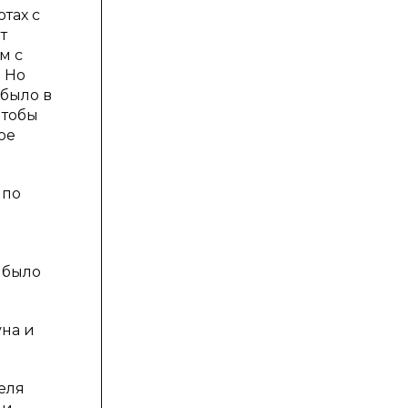
тах с
т
м с
. Но
 было в
чтобы
ое
 по
е было
уна и
еля