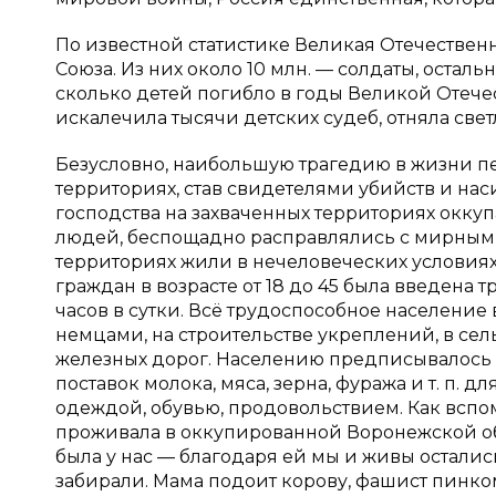
По известной статистике Великая Отечественн
Союза. Из них около 10 млн. — солдаты, осталь
сколько детей погибло в годы Великой Отечес
искалечила тысячи детских судеб, отняла свет
Безусловно, наибольшую трагедию в жизни п
территориях, став свидетелями убийств и на
господства на захваченных территориях окку
людей, беспощадно расправлялись с мирным н
территориях жили в нечеловеческих условиях
граждан в возрасте от 18 до 45 была введена 
часов в сутки. Всё трудоспособное население
немцами, на строительстве укреплений, в сел
железных дорог. Населению предписывалось
поставок молока, мяса, зерна, фуража и т. п.
одеждой, обувью, продовольствием. Как вспом
проживала в оккупированной Воронежской обл
была у нас — благодаря ей мы и живы осталис
забирали. Мама подоит корову, фашист пинком