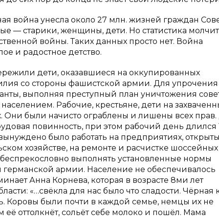
ая война унесла около 27 млн. жизней граждан Сов
ные — старики, женщины, дети. Но статистика молчит 
твенной войны. Таких данных просто нет. Война
лое и радостное детство.
ережили дети, оказавшиеся на оккупированных
силия со стороны фашистской армии. Для упрочения
панты, выполняя преступный план уничтожения сове
аселением. Рабочие, крестьяне, дети на захваченн
. Они были начисто ограблены и лишены всех прав.
трудовая повинность, при этом рабочий день длился 
 вынуждено было работать на предприятиях, открыт
ьском хозяйстве, на ремонте и расчистке шоссейных
 беспрекословно выполнять установленные нормы
 для германской армии. Население не обеспечивалось
инает Анна Корнева, которая в возрасте 8ми лет
асти: «…свёкла для нас было что сладости. Чёрная 
ь. Коровы были почти в каждой семье, немцы их не
 её оттолкнёт, сольёт себе молоко и пошёл. Мама