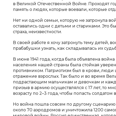
в Великой Отечественной Войне. Проходят год
память о людях, которые воевали, которые от
Нет ни одной семьи, которую не затронула во
оставались одни с детьми и стариками. Это бы
страха, неизвестности.
В своей работе я хочу затронуть тему детей, 
прабабушки узнать, как складывалась их судьб
В июне 1941 года, когда была объявлена войн
населения нашей страны была стойкая уверенн
противником. Патриотизм был в крови, люди ш
отражение взрослых. Так было и во время Ве
подрастающим мальчикам и девочкам и каждый
призыв в армию осуществлялся с 17 лет, то мн
возрасту по 2–3 года, чтобы попасть солдатом
Но война пошла совсем по другому сценарию
около 70 аэродромов и уничтожила 1200 самол
мировой войны, Россия единственная, которая