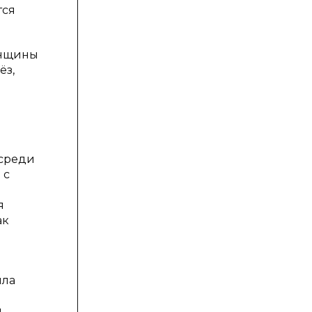
тся
Женщины
ёз,
 среди
 с
я
ак
ила
.