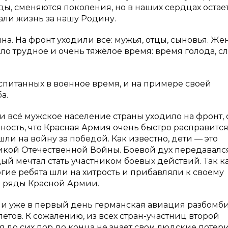
ы, сменяются поколения, но в наших сердцах остае
дали жизнь за нашу Родину.
йна. На фронт уходили все: мужья, отцы, сыновья. 
ло трудное и очень тяжёлое время: время голода, сл
воспитанных в военное время, и на примере своей
а.
а и всё мужское население страны уходило на фронт,
ость, что Красная Армия очень быстро расправится
ли на войну за победой. Как известно, дети — это
ликой Отечественной Войны. Боевой дух передавалс
 мечтал стать участником боевых действий. Так к
огие ребята шли на хитрость и прибавляли к своему
 в ряды Красной Армии.
 и уже в первый день германская авиация разбомб
ётов. К сожалению, из всех стран-участниц второй
 до сих пор до конца не знает свои людские потери