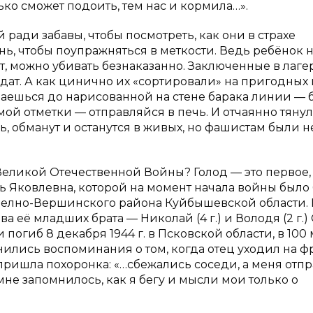
ко сможет подоить, тем нас и кормила…».
ради забавы, чтобы посмотреть, как они в страхе
ь, чтобы поупражняться в меткости. Ведь ребёнок 
ит, можно убивать безнаказанно. Заключенные в лаге
ат. А как цинично их «сортировали» на пригодных 
ваешься до нарисованной на стене барака линии —
ой отметки — отправляйся в печь. И отчаянно тяну
сь, обманут и останутся в живых, но фашистам были н
Великой Отечественной Войны? Голод — это первое,
Яковлевна, которой на момент начала войны было 6
 Челно-Вершинского района Куйбышевской области. 
а её младших брата — Николай (4 г.) и Володя (2 г.)
огиб 8 декабря 1944 г. в Псковской области, в 100 
лись воспоминания о том, когда отец уходил на фр
у пришла похоронка: «…сбежались соседи, а меня отп
 мне запомнилось, как я бегу и мысли мои только о