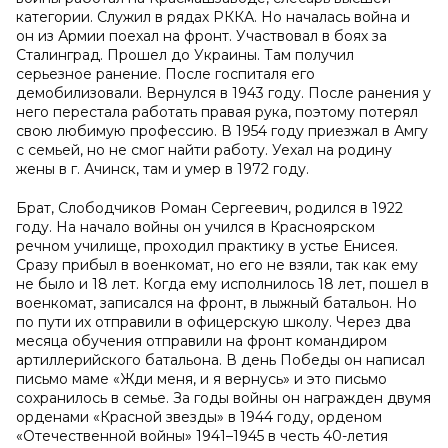
категории. Служил в рядах РККА. Но началась война и
он из Армии поехал на фронт. Участвовал в боях за
Сталинград. Прошел до Украины. Там получил
серьезное ранение. После госпиталя его
демобилизовали. Вернулся в 1943 году. После ранения у
него перестала работать правая рука, поэтому потерял
свою любимую профессию. В 1954 году приезжал в Амгу
с семьей, но не смог найти работу. Уехал на родину
жены в г. Ачинск, там и умер в 1972 году.
Брат, Слободчиков Роман Сергеевич, родился в 1922
году. На начало войны он учился в Красноярском
речном училище, проходил практику в устье Енисея.
Сразу прибыл в военкомат, но его не взяли, так как ему
не было и 18 лет. Когда ему исполнилось 18 лет, пошел в
военкомат, записался на фронт, в лыжный батальон. Но
по пути их отправили в офицерскую школу. Через два
месяца обучения отправили на фронт командиром
артиллерийского батальона. В день Победы он написал
письмо маме «Жди меня, и я вернусь» и это письмо
сохранилось в семье. За годы войны он награжден двумя
орденами «Красной звезды» в 1944 году, орденом
«Отечественной войны» 1941–1945 в честь 40-летия