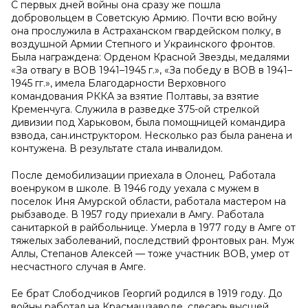
С первых дней войны она сразу же пошла
добровольцем в Советскую Армию. Почти всю войну
она прослужила в Астраханском гвардейском полку, в
воздушной Армии Степного и Украинского фронтов.
Была награждена: Орденом Красной Звезды, медалями
«За отвагу в ВОВ 1941–1945 г.», «За победу в ВОВ в 1941–
1945 гг.», имела Благодарности Верховного
командования РККА за взятие Полтавы, за взятие
Кременчуга. Служила в разведке 375-ой стрелкой
дивизии под Харьковом, была помощницей командира
взвода, сан.инструктором. Несколько раз была ранена и
контужена. В результате стала инвалидом.
После демобилизации приехала в Олонец. Работала
военруком в школе. В 1946 году уехала с мужем в
поселок Иня Амурской области, работала мастером на
рыбзаводе. В 1957 году приехали в Амгу. Работала
санитаркой в райбольнице. Умерла в 1977 году в Амге от
тяжелых заболеваний, последствий фронтовых ран. Муж
Аллы, Степанов Алексей — тоже участник ВОВ, умер от
несчастного случая в Амге.
Ее брат Слободчиков Георгий родился в 1919 году. До
войны работал на Красмашзаводе, слесарь высшей