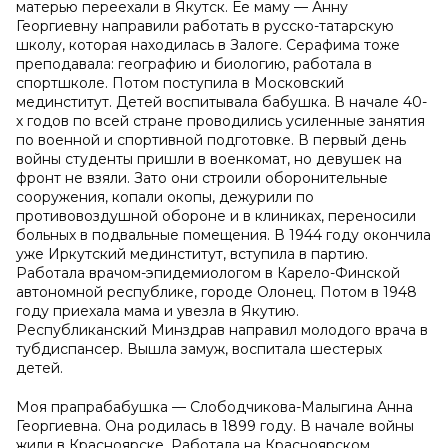
матерью переехали в Якутск. Ее маму — Анну
Георгиевну направили работать в русско-татарскую
школу, которая находилась в Залоге. Серафима тоже
преподавала: географию и биологию, работала в
спортшколе. Потом поступила в Московский
мединститут. Детей воспитывала бабушка. В начале 40-
х годов по всей стране проводились усиленные занятия
по военной и спортивной подготовке. В первый день
войны студенты пришли в военкомат, но девушек на
фронт не взяли. Зато они строили оборонительные
сооружения, копали окопы, дежурили по
противовоздушной обороне и в клиниках, переносили
больных в подвальные помещения. В 1944 году окончила
уже Иркутский мединститут, вступила в партию.
Работала врачом-эпидемиологом в Карело-Финской
автономной республике, городе Олонец. Потом в 1948
году приехала мама и увезла в Якутию.
Республиканский Минздрав направил молодого врача в
тубдиспансер. Вышла замуж, воспитала шестерых
детей.
Моя прапрабабушка — Слободчикова-Малыгина Анна
Георгиевна. Она родилась в 1899 году. В начале войны
жили в Красноярске. Работала на Красноярском