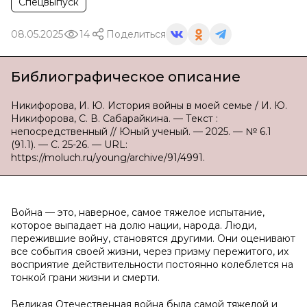
Спецвыпуск
08.05.2025
14
Поделиться
Библиографическое описание
Никифорова, И. Ю. История войны в моей семье / И. Ю.
Никифорова, С. В. Сабарайкина. — Текст :
непосредственный // Юный ученый. — 2025. — № 6.1
(91.1). — С. 25-26. — URL:
https://moluch.ru/young/archive/91/4991.
Война — это, наверное, самое тяжелое испытание,
которое выпадает на долю нации, народа. Люди,
пережившие войну, становятся другими. Они оценивают
все события своей жизни, через призму пережитого, их
восприятие действительности постоянно колеблется на
тонкой грани жизни и смерти.
Великая Отечественная война была самой тяжелой и