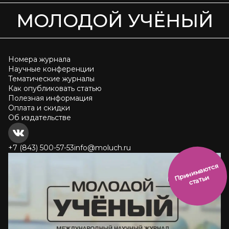
МОЛОДОЙ УЧЁНЫЙ
Номера журнала
Научные конференции
Тематические журналы
Как опубликовать статью
Полезная информация
Оплата и скидки
Об издательстве
+7 (843) 500-57-53
info@moluch.ru
и
н
и
м
а
ют
с
я
ст
ать
П
р
и