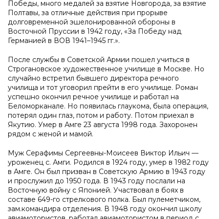
Победы, много медалей за взятие Новгорода, за взятие
Полтавы, за отличные действия при прорыве
долговременной эшелонированной обороны в
Восточной Пруссии в 1942 году, «За Победу над
Германией в ВОВ 1941–1945 гг.».
После службы в Советской Армии пошел учиться в
Строгановское художественное училище в Москве. Но
случайно встретил бывшего директора речного
училища и тот уговорил прейти в его училище. Роман
успешно окончил речное училище и работал на
Беломорканале. Но появилась глаукома, была операция,
потерял один глаз, потом и работу. Потом приехал в
Якутию. Умер в Амге 23 августа 1998 года. Захоронен
рядом с женой и мамой.
Муж Серафимы Сергеевны-Моисеев Виктор Ильич —
уроженец с. Амги. Родился в 1924 году, умер в 1982 году
в Амге. Он был призван в Советскую Армию в 1943 году
и прослужил до 1950 года. В 1943 году послали на
Восточную войну с Японией. Участвовал в боях в
составе 649-го стрелкового полка. Был пулеметчиком,
зам.командира отделения. В 1948 году окончил школу
авиамотористов, работал авиамотористом в период с