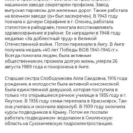
машинном заводе секретарем профкома. Завод
выпускал паровозы для железных дорог. Также работала
на военном заводе (он был засекречен). В 1943 году
поехала к дочери Серафиме в г. Олонец, работала
статистом в райздраве, помогала восстанавливать
здравоохранение в районе. Ее наградили в 1948 году
медалью «За доблестный труд» в Великой
Отечественной войне. Потом переехали в Амгу. В Амге
получила медаль «40 лет Победы ВОВ 1941–1945 гг.».
Всегда помогала людям, была активным
общественником, прожила долгую жизнь, умерла 26
августа 1989 года и похоронена в Амге.
Старшая сестра Слободчикова Алла Саидовна, 1916 года
рождения, в молодости была активной комсомолкой.
Была единственной девушкой, которая поступила в
только что открывшееся речное училище в 1935 году в г.
Якутске. В 1936 году семья переехала в Красноярск. Там
она училась и окончила аэроклуб. В 1939 году окончила
курсы подводников в Крыму. Потом ее послали
работать подводником- водолазом в Смоленскую
область на Сухоничевскую гидроэлектростанцию.