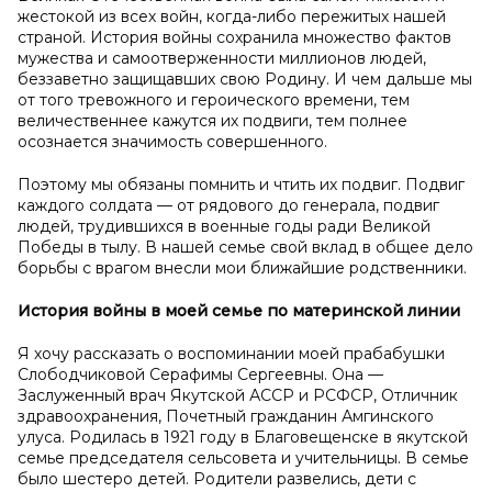
жестокой из всех войн, когда-либо пережитых нашей
страной. История войны сохранила множество фактов
мужества и самоотверженности миллионов людей,
беззаветно защищавших свою Родину. И чем дальше мы
от того тревожного и героического времени, тем
величественнее кажутся их подвиги, тем полнее
осознается значимость совершенного.
Поэтому мы обязаны помнить и чтить их подвиг. Подвиг
каждого солдата — от рядового до генерала, подвиг
людей, трудившихся в военные годы ради Великой
Победы в тылу. В нашей семье свой вклад в общее дело
борьбы с врагом внесли мои ближайшие родственники.
История войны в
моей семье по материнской линии
Я хочу рассказать о воспоминании моей прабабушки
Слободчиковой Серафимы Сергеевны. Она —
Заслуженный врач Якутской АССР и РСФСР, Отличник
здравоохранения, Почетный гражданин Амгинского
улуса. Родилась в 1921 году в Благовещенске в якутской
семье председателя сельсовета и учительницы. В семье
было шестеро детей. Родители развелись, дети с