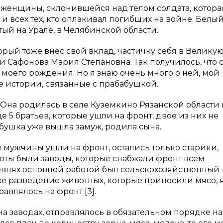
а женщины, склонившейся над телом солдата, котора
 и всех тех, кто оплакивал погибших на войне. Белы
ый на Урале, в Челябинской области.
орый тоже внес свой вклад, частичку себя в Велику
 Сафонова Мария Степановна. Так получилось, что 
 моего рождения. Но я знаю очень много о ней, мой
 истории, связанные с прабабушкой.
 Она родилась в селе Куземкино Рязанской области 
 5 братьев, которые ушли на фронт, двое из них не
абушка уже вышла замуж, родила сына.
е мужчины ушли на фронт, остались только старики,
боты были заводы, которые снабжали фронт всем
евнях основной работой был сельскохозяйственный т
же разведение животных, которые приносили мясо, 
авлялось на фронт [3].
на заводах, отправлялось в обязательном порядке на