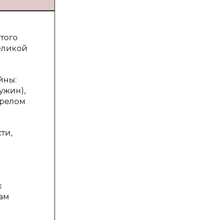
того
еликой
йны:
ужин),
трелом
ти,
к
нам