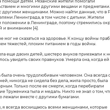
в помощи детям. Рязанские жители помогали
ьствием и многими другими вещами и предметами.
с другими женщинами. Можно найти данные, что в 
лями Ленинграда, в том числе с детьми. Жители
м положении в Ленинграде, поэтому стремились ок
 и вниманием [4].
 мог не сказаться на здоровье. К концу войны пра
ием тяжестей, плохим питанием в годы войны.
а еще двоих детей, шестеро внуков приезжали к н
лось увидеть своих правнуков. Умерла она, когда ей
ка была очень трудолюбивым человеком. Она всегда 
ней, никогда не сидела без дела, жила просто, была
рным. Только после ее смерти, когда перебирали
 Труженика тыла и медаль. Никто не знал о том, чт
то лежали вместе с другими бумагами.
и, я всегда восхищаюсь всеми женщинами, которые