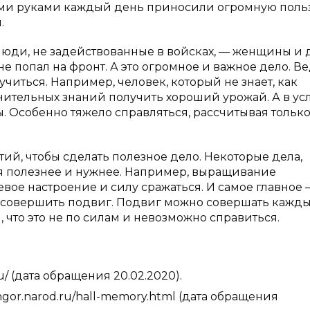
оими руками каждый день приносили огромную поль
.
 люди, не задействованные в войсках, — женщины и 
не попал на фронт. А это огромное и важное дело. В
учиться. Например, человек, который не знает, как
нительных знаний получить хороший урожай. А в ус
ы. Особенно тяжело справляться, рассчитывая только
.
тий, чтобы сделать полезное дело. Некоторые дела,
ся полезнее и нужнее. Например, выращивание
вое настроение и силу сражаться. И самое главное 
ы совершить подвиг. Подвиг можно совершать кажд
, что это не по силам и невозможно справиться.
u/ (дата обращения 20.02.2020).
ngor.narod.ru/hall-memory.html (дата обращения