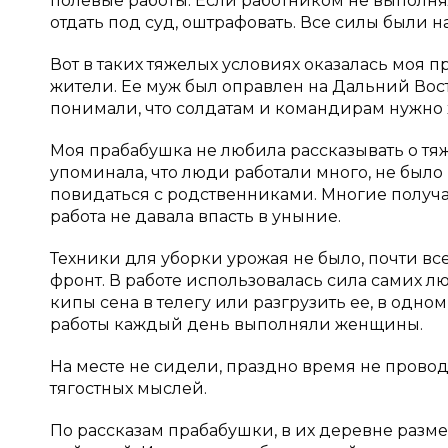
полевые работы. Если работником не выполнялс
отдать под суд, оштрафовать. Все силы были 
Вот в таких тяжелых условиях оказалась моя
жители. Ее муж был оправлен на Дальний Вост
понимали, что солдатам и командирам нужно х
Моя прабабушка не любила рассказывать о тяже
упоминала, что люди работали много, не было
повидаться с родственниками. Многие получа
работа не давала впасть в уныние.
Техники для уборки урожая не было, почти вс
фронт. В работе использовалась сила самих л
кипы сена в телегу или разгрузить ее, в одном 
работы каждый день выполняли женщины.
На месте не сидели, праздно время не проводи
тягостных мыслей.
По рассказам прабабушки, в их деревне разм