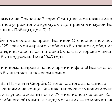
Памяти на Поклонной горе. Официальное название э
етное учреждение культуры «Центральный музей В
ощадь Победы, дом 3) [1].
обычных людей во время Великой Отечественной во
25 граммов черного хлеба (это был завтрак, обед и 
веты, и каждая такая пятерка была снайперским выс
 был водружен 1 мая 1945 года.
и и командирами нашей армии и флота! Без смелос
о бы выстоять в тяжелой войне.
ал Памяти и Скорби. С потолка этого зала свисает
и каплями на конце. Каждая цепочка символизирует
ойна унесла жизни почти 27 миллионов человек. Ка
погибшего объявить минуту молчания — то молчать 