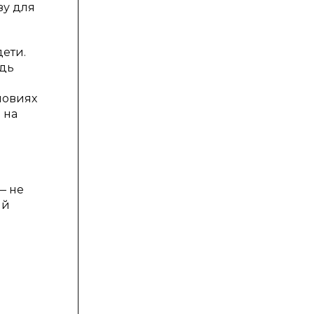
зу для
дети.
едь
ловиях
 на
— не
ый