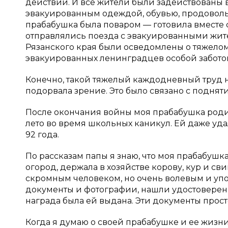
действий. И все жители были задействованы 
эвакуированным одеждой, обувью, продовол
прабабушка была поваром — готовила вместе 
отправлялись поезда с эвакуированными жите
Рязанского края были осведомлены о тяжело
эвакуированных ленинградцев особой заботой
Конечно, такой тяжелый каждодневный труд не
подорвала зрение. Это было связано с поднят
После окончания войны моя прабабушка родил
лето во время школьных каникул. Ей даже уда
92 года.
По рассказам папы я знаю, что моя прабабуш
огород, держала в хозяйстве корову, кур и сви
скромным человеком, но очень волевым и упо
документы и фотографии, нашли удостоверение
награда была ей выдана. Эти документы прос
Когда я думаю о своей прабабушке и ее жизн