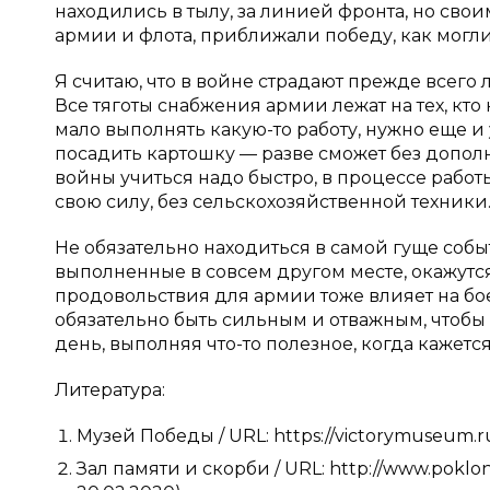
находились в тылу, за линией фронта, но св
армии и флота, приближали победу, как могли
Я считаю, что в войне страдают прежде всего
Все тяготы снабжения армии лежат на тех, кто 
мало выполнять какую-то работу, нужно еще и 
посадить картошку — разве сможет без допол
войны учиться надо быстро, в процессе работ
свою силу, без сельскохозяйственной техники
Не обязательно находиться в самой гуще собы
выполненные в совсем другом месте, окажут
продовольствия для армии тоже влияет на бое
обязательно быть сильным и отважным, чтоб
день, выполняя что-то полезное, когда кажется
Литература:
Музей Победы / URL: https://victorymuseum.r
Зал памяти и скорби / URL: http://www.poklo