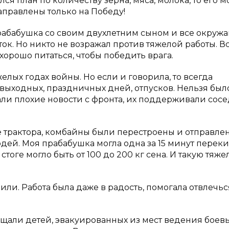
я план по количеству зерна, мяса, молока, то его м
направлены только на Победу!
 прабабушка со своим двухлетним сыном и все окру
ок. Но никто не возражал против тяжелой работы. В
орошо питаться, чтобы победить врага.
лых годах войны. Но если и говорила, то всегда
 выходных, праздничных дней, отпусков. Нельзя было
ли плохие новости с фронта, их поддерживали сосе
е трактора, комбайны были перестроены и отправле
юдей. Моя прабабушка могла одна за 15 минут перек
стоге могло быть от 100 до 200 кг сена. И такую тяж
ли. Работа была даже в радость, помогала отвлечьс
ещали детей, эвакуированных из мест ведения боев