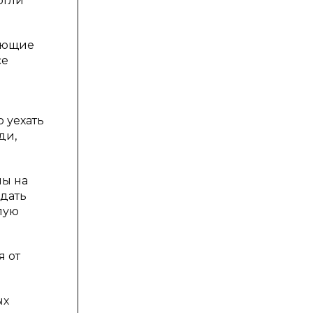
огли
жающие
се
 уехать
ди,
ны на
идать
елую
я от
ых