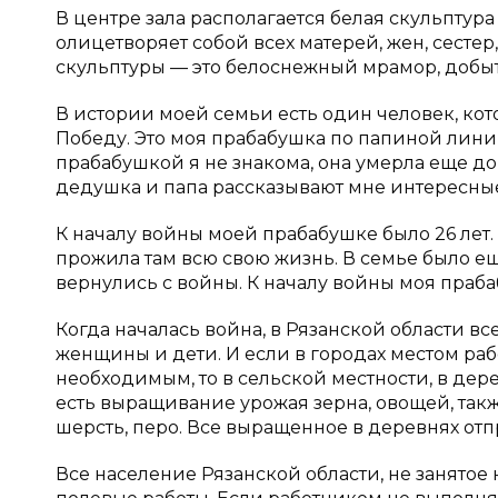
В центре зала располагается белая скульптур
олицетворяет собой всех матерей, жен, сестер,
скульптуры — это белоснежный мрамор, добыт
В истории моей семьи есть один человек, кот
Победу. Это моя прабабушка по папиной линии
прабабушкой я не знакома, она умерла еще до
дедушка и папа рассказывают мне интересные
К началу войны моей прабабушке было 26 лет.
прожила там всю свою жизнь. В семье было еще
вернулись с войны. К началу войны моя праб
Когда началась война, в Рязанской области вс
женщины и дети. И если в городах местом ра
необходимым, то в сельской местности, в дер
есть выращивание урожая зерна, овощей, так
шерсть, перо. Все выращенное в деревнях отпр
Все население Рязанской области, не занятое 