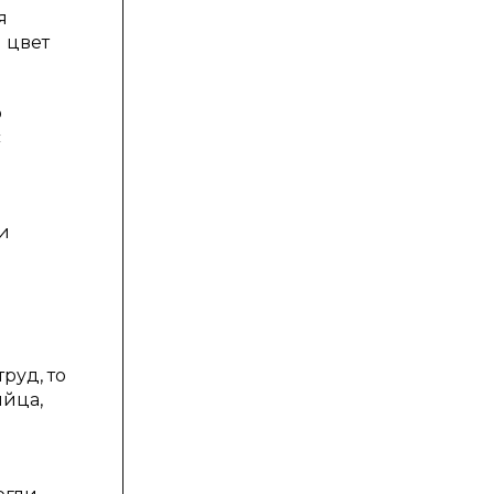
я
й цвет
ю
с
и
руд, то
яйца,