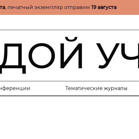
ста
, печатный экземпляр отправим
19 августа
ДОЙ У
нференции
Тематические журналы