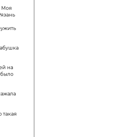
 Моя
Рязань
ружить
бабушка
ей на
 было
сажала
о такая