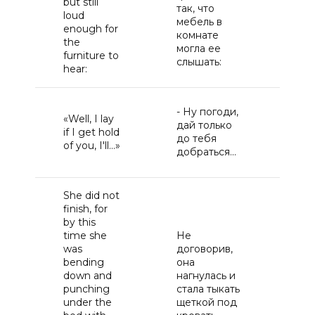
but still
так, что
вс
loud
мебель в
до
enough for
комнате
гр
the
могла ее
ме
furniture to
слышать:
ус
hear:
-Н
- Ну погоди,
«Well, I lay
ес
дай только
if I get hold
те
до тебя
of you, I'll...»
до
добраться...
—
She did not
finish, for
by this
Он
time she
Не
до
was
договорив,
по
bending
она
эт
down and
нагнулась и
вр
punching
стала тыкать
на
under the
щеткой под
и 