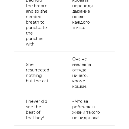
bed with
кровать,
ме
the broom,
переводя
кр
and so she
дыхание
чт
needed
после
бы
breath to
каждого
чт
punctuate
тычка.
пе
the
уд
punches
with.
Она не
She
извлекла
О
resurrected
оттуда
во
nothing
ничего,
то
but the cat.
кроме
кошки.
I never did
- Что за
-Я
see the
ребенок, в
ви
beat of
жизни такого
бь
that boy!
не видывала!
ма