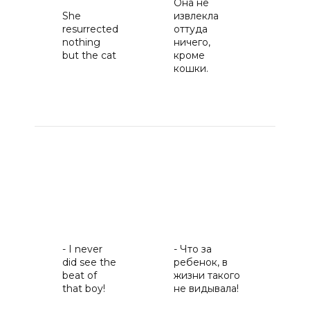
Она не
She
извлекла
Он
resurrected
оттуда
во
nothing
ничего,
то
but the cat
кроме
кошки.
-Я
- I never
- Что за
не
did see the
ребенок, в
ка
beat of
жизни такого
эт
that boy!
не видывала!
ма