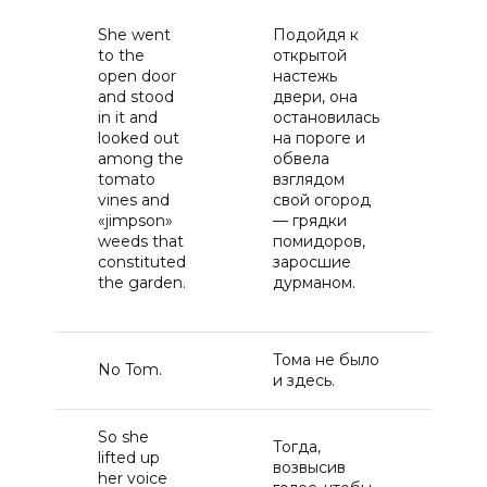
Он
She went
Подойдя к
к 
to the
открытой
дв
open door
настежь
по
and stood
двери, она
не
in it and
остановилась
вы
looked out
на пороге и
на
among the
обвела
ср
tomato
взглядом
ви
vines and
свой огород
ло
«jimpson»
— грядки
со
weeds that
помидоров,
«д
constituted
заросшие
ко
the garden.
дурманом.
со
са
Тома не было
Ни
No Tom.
и здесь.
То
So she
Тогда,
По
lifted up
возвысив
по
her voice