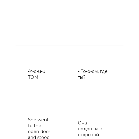
-Y-o-u-u
- То-о-ом, где
-Т
TOM!
ты?
Он
по
She went
Она
от
to the
подошла к
дв
open door
открытой
по
and stood