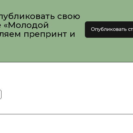
публиковать свою
е «Молодой
Опубликовать с
вляем препринт и