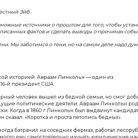
естный Эйб.
можные источники о прошлом для того, чтобы устан
писанных фактов и сделать выводы о причинах собы
ени. Мы заботимся о тени, но на самом деле надо дум
ой историей. Авраам Линкольн — один из
16-й президент США.
нарный человек вышел из бедной семьи, но смог доб
дущие политические деятели. Авраам Линкольн род
кки. Когда в 1860 г Линкольн был выдвинут кандида
н сказал: «Коротка и проста летопись бедных».
иногда батрачил на соседних фермах, работал лесоруб
омогло ему самостоятельно изучать юридические нау