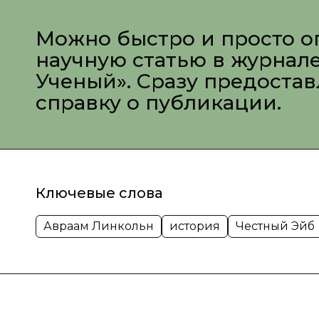
Можно быстро и просто о
научную статью в журнал
Ученый». Сразу предоста
справку о публикации.
Ключевые слова
Авраам Линкольн
история
Честный Эйб