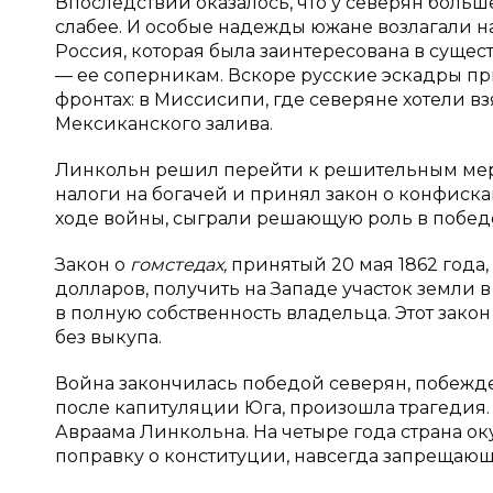
Впоследствии оказалось, что у северян боль
слабее. И особые надежды южане возлагали 
Россия, которая была заинтересована в суще
— ее соперникам. Вскоре русские эскадры пр
фронтах: в Миссисипи, где северяне хотели вз
Мексиканского залива.
Линкольн решил перейти к решительным мерам,
налоги на богачей и принял закон о конфиска
ходе войны, сыграли решающую роль в побед
Закон о
гомстедах,
принятый 20 мая 1862 года
долларов, получить на Западе участок земли в
в полную собственность владельца. Этот закон
без выкупа.
Война закончилась победой северян, побежден
после капитуляции Юга, произошла трагедия. 
Авраама Линкольна. На четыре года страна ок
поправку о конституции, навсегда запрещающ