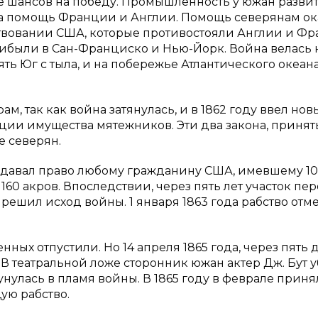
ше шансов на победу. Промышленность у южан разви
на помощь Франции и Англии. Помощь северянам ок
ствовании США, которые противостояли Англии и Ф
ибыли в Сан-Франциско и Нью-Йорк. Война велась 
ять Юг с тыла, и на побережье Атлантического океан
 так как война затянулась, и в 1862 году ввел нов
ции имущества мятежников. Эти два закона, принят
е северян.
, давал право любому гражданину США, имевшему 10
 160 акров. Впоследствии, через пять лет участок пе
 решил исход войны. 1 января 1863 года рабство отм
ных отпустили. Но 14 апреля 1865 года, через пять 
В театральной ложе сторонник южан актер Дж. Бут 
унулась в пламя войны. В 1865 году в феврале прин
ую рабство.