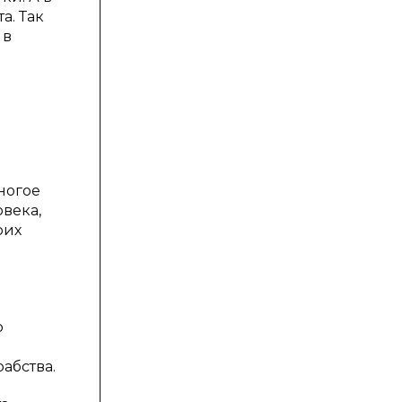
а. Так
 в
ногое
века,
оих
о
абства.