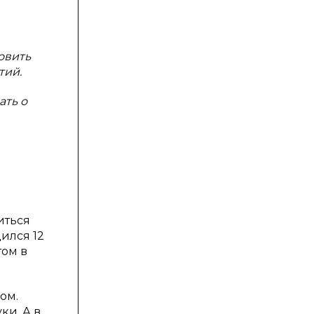
овить
тий.
ать о
иться
ился 12
том в
ом.
ки. А в