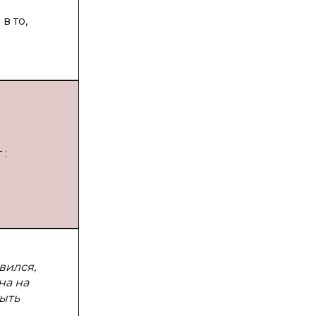
в то,
 :
вился,
на на
ыть