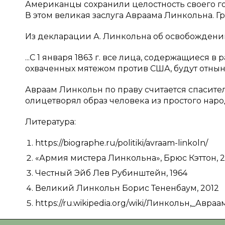
Американцы сохранили целостность своего гос
В этом великая заслуга Авраама Линкольна. 
Из декларации А. Линкольна об освобождении 
...С 1 января 1863 г. все лица, содержащиеся 
охваченных мятежом против США, будут отныне
Авраам Линкольн по праву считается спасите
олицетворял образ человека из простого народ
Литература:
https://biographe.ru/politiki/avraam-linkoln/
«Армия мистера Линкольна», Брюс Кэттон, 2
Честный Эйб Лев Рубинштейн, 1964
Великий Линкольн Борис Тененбаум, 2012
https://ru.wikipedia.org/wiki/Линкольн,_Авраа