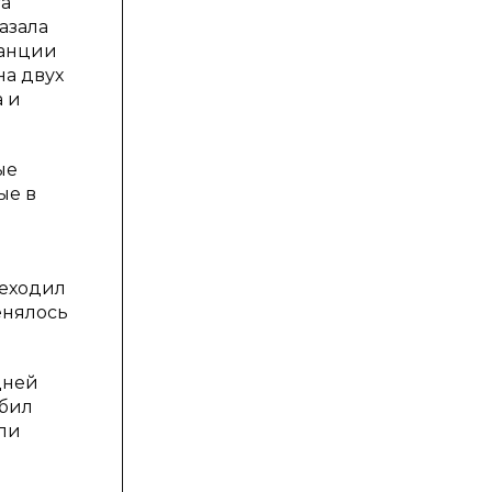
та
азала
ранции
на двух
а и
ые
ые в
реходил
енялось
дней
убил
яли