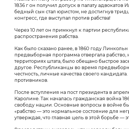
1836 г он получил допуск в палату адвокатов 
бедный сын стал юристом, не достигнув тридца
конгресс, где выступал против рабства!
Через 10 лет он примкнул к партии республик
распространения рабства.
Как было сказано ранее, в 1860 году Линколь
предвыборная программа отвергала рабство, 
территориях штата, было обещано быстрое за
другое. Республиканцы во время предвыборн
честность, личные качества своего кандидата
противников.
После вступления на пост президента в апрел
Каролине. Так началась гражданская война 186
свободу нации. Основные вопросы в войне был
«рабство — это нормальное состояние для не
утверждая, что главная цель в этой борьбе — 