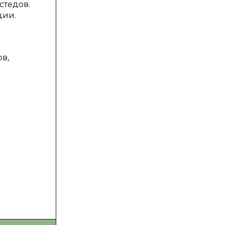
стедов.
ции.
ов,