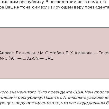
нившим республику. В последствии чего память о
ре Вашингтона, символизирующем веру президента 
раам Линкольн / М. С. Утебов, Л. Х. Аманова. — Текст
5 (46). — С. 92-94. — URL:
мого знаменитого 16-го президента США. Чем просла
нившим республику. Память о Линкольне увековече
ющем веру президента в то, что все люди должны б