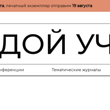
ста
, печатный экземпляр отправим
19 августа
ДОЙ У
нференции
Тематические журналы