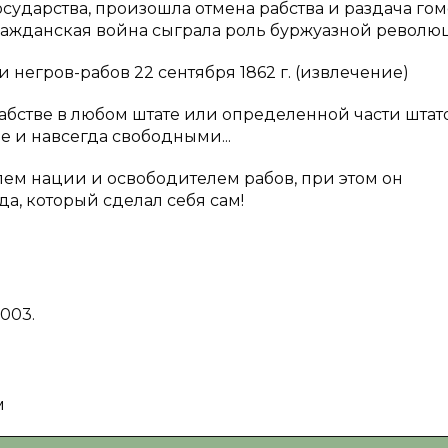
ударства, произошла отмена рабства и раздача гом
Гражданская война сыграла роль буржуазной револю
негров-рабов 22 сентября 1862 г. (извлечение)
в рабстве в любом штате или определенной части штат
 и навсегда свободными...
лем нации и освободителем рабов, при этом он
а, который сделал себя сам!
003.
м