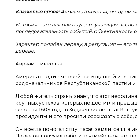
Ключевые слова:
Авраам Линкольн, история, Ч
История—это важная наука, изучающая всевоз
последовательность событий, объективность о
Характер подобен дереву, а репутация — его т
дереве.
Авраам Линкольн
Америка гордится своей насыщенной и велик
родоначальников Республиканской партии и 
Любой житель страны знает, что этот неорди
крупных успехов, которых не достигли преды
февраля 1809 года в Ходженвилле, штат Кенту
президенты и его просили рассказать о себе, о
Он всегда помогал отцу, пахал земли, сеял, а 
Позже он получил работу почтмейстера, это п