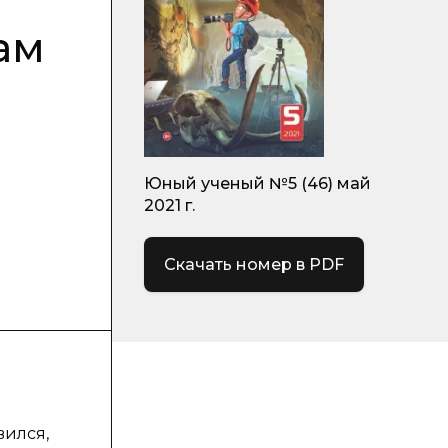
ам
Юный ученый №5 (46) май
2021 г.
Скачать номер в PDF
вился,