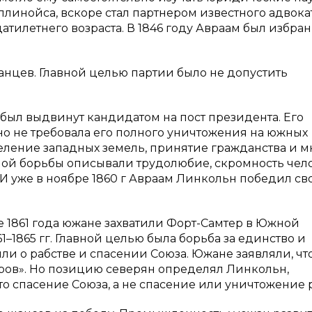
Иллинойса, вскоре стал партнером известного адвокат
тилетнего возраста. В 1846 году Авраам был избран
анцев. Главной целью партии было не допустить
н был выдвинут кандидатом на пост президента. Его
но не требовала его полного уничтожения на южных
селение западных земель, принятие гражданства и м
ой борьбы описывали трудолюбие, скромность чело
. И уже в ноябре 1860 г Авраам Линкольн победил св
е 1861 года южане захватили Форт-Самтер в Южной
1–1865 гг. Главной целью была борьба за единство и
и о рабстве и спасении Союза. Южане заявляли, чт
гров». Но позицию северян определял Линкольн,
это спасение Союза, а не спасение или уничтожение р