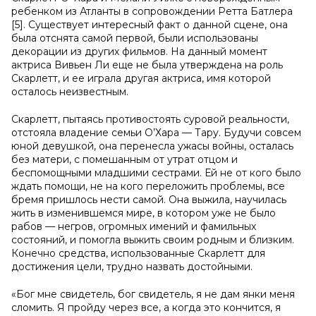
ребенком из Атланты в сопровождении Ретта Батлера
[5]. Существует интересный факт о данной сцене, она
была отснята самой первой, были использованы
декорации из других фильмов. На данный момент
актриса Вивьен Ли еще не была утверждена на роль
Скарлетт, и ее играла другая актриса, имя которой
осталось неизвестным.
Скарлетт, пытаясь противостоять суровой реальности,
отстояла владение семьи О’Хара — Тару. Будучи совсем
юной девушкой, она перенесла ужасы войны, осталась
без матери, с помешанным от утрат отцом и
беспомощными младшими сестрами. Ей не от кого было
ждать помощи, не на кого переложить проблемы, все
бремя пришлось нести самой. Она выжила, научилась
жить в изменившемся мире, в котором уже не было
рабов — негров, огромных имений и фамильных
состояний, и помогла выжить своим родным и близким.
Конечно средства, использованные Скарлетт для
достижения цели, трудно назвать достойными.
«Бог мне свидетель, бог свидетель, я не дам янки меня
сломить. Я пройду через все, а когда это кончится, я