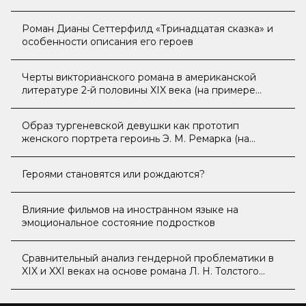
сформулированных в трудах Сунь-цзы и Роберта
Грина о стратегии и тактике, природе власти и
Роман Дианы Сеттерфилд «Тринадцатая сказка» и
искусстве обольщения
особенности описания его героев
Черты викторианского романа в американской
литературе 2-й половины XIX века (на примере
произведения Л. М. Олкотт «Маленькие женщины»)
Образ тургеневской девушки как прототип
женского портрета героинь Э. М. Ремарка (на
примере романов «Три товарища» и «Жизнь
взаймы»)
Героями становятся или рождаются?
Влияние фильмов на иностранном языке на
эмоциональное состояние подростков
Сравнительный анализ гендерной проблематики в
XIX и XXI веках на основе романа Л. Н. Толстого
«Анна Каренина»