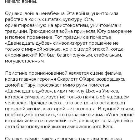
начало войны.
Однако, война неизбежна. Эта война, уничтожила
рабство в южных штатах, культуру Юга,
ориентированную на аристократизм, уничтожила и
традиции. Гражданская война принесла Югу разорение
и полное поражение. Тот праздник в поместье
«Двенадцать дубов» символизирует прощание не
только с мирной жизнью, но и с целой эпохой, когда
американский Юг был благополучным, стабильным,
могущественным.
Поистине проникновенной является сцена фильма,
когда главная героиня Скарлетт О’Хара, возвращаясь
домой в Тару, проезжает мимо руин поместья
«Двенадцать дубов», видит могилу Джона Уилкса,
которая символизирует не только память об ушедшем
человеке. Прежде всего – это все то, что осталось от
прежней жизни, к которой нет возврата. В данной связи
необходимо отметить, что название фильма «Унесенные
ветром» является символичным, речь идет о канувшей в
лета благополучной жизни американского Юга.
Однако, самые тяжелые времена настали для южан