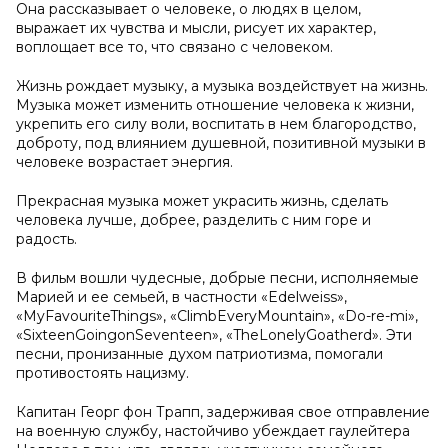
Она рассказывает о человеке, о людях в целом,
выражает их чувства и мысли, рисует их характер,
воплощает все то, что связано с человеком.
Жизнь рождает музыку, а музыка воздействует на жизнь.
Музыка может изменить отношение человека к жизни,
укрепить его силу воли, воспитать в нем благородство,
доброту, под влиянием душевной, позитивной музыки в
человеке возрастает энергия.
Прекрасная музыка может украсить жизнь, сделать
человека лучше, добрее, разделить с ним горе и
радость.
В фильм вошли чудесные, добрые песни, исполняемые
Марией и ее семьей, в частности «Edelweiss»,
«MyFavouriteThings», «ClimbEveryMountain», «Do-re-mi»,
«SixteenGoingonSeventeen», «TheLonelyGoatherd». Эти
песни, пронизанные духом патриотизма, помогали
противостоять нацизму.
Капитан Георг фон Трапп, задерживая свое отправление
на военную службу, настойчиво убеждает гаулейтера