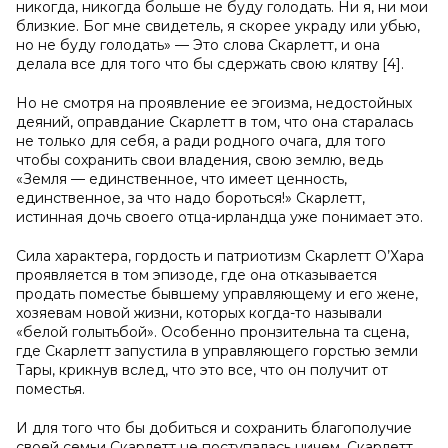
никогда, никогда больше не буду голодать. Ни я, ни мои
близкие. Бог мне свидетель, я скорее украду или убью,
но не буду голодать» — Это слова Скарлетт, и она
делала все для того что бы сдержать свою клятву [4].
Но не смотря на проявление ее эгоизма, недостойных
деяний, оправдание Скарлетт в том, что она старалась
не только для себя, а ради родного очага, для того
чтобы сохранить свои владения, свою землю, ведь
«Земля — единственное, что имеет ценность,
единственное, за что надо бороться!» Скарлетт,
истинная дочь своего отца-ирландца уже понимает это.
Сила характера, гордость и патриотизм Скарлетт О’Хара
проявляется в том эпизоде, где она отказывается
продать поместье бывшему управляющему и его жене,
хозяевам новой жизни, которых когда-то называли
«белой голытьбой». Особенно пронзительна та сцена,
где Скарлетт запустила в управляющего горстью земли
Тары, крикнув вслед, что это все, что он получит от
поместья.
И для того что бы добиться и сохранить благополучие
своей семьи Скарлетт не поступалась ничем. Скарлетт