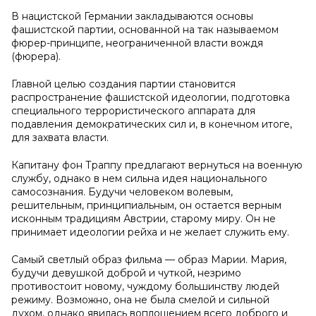
В нацистской Германии закладываются основы
фашистской партии, основанной на так называемом
фюрер-принципе, неограниченной власти вождя
(фюрера).
Главной целью создания партии становится
распространение фашистской идеологии, подготовка
специального террористического аппарата для
подавления демократических сил и, в конечном итоге,
для захвата власти.
Капитану фон Траппу предлагают вернуться на военную
службу, однако в нем сильна идея национального
самосознания. Будучи человеком волевым,
решительным, принципиальным, он остается верным
исконным традициям Австрии, старому миру. Он не
принимает идеологии рейха и не желает служить ему.
Самый светлый образ фильма — образ Марии. Мария,
будучи девушкой доброй и чуткой, незримо
противостоит новому, чуждому большинству людей
режиму. Возможно, она не была смелой и сильной
духом, однако явилась воплощением всего доброго и