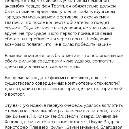
Целлера в том, что, являясь участником семейного
ансамбля певцов фон Трапп, он обязательно должен
быть с ними во время выступления наЗальцбургском
городском музыкальном фестивале, в охраняемом
театре, и что после концерта обязательно поедет
служить. Однако после выступления, не явившись на
вручение присуждённого первого приза, вся семья
сбегает и перебирается через горы вШвейцарию,
возможно полагая, что не в силах победить нацизм.
В заключении хотелось бы отметить, что постановщикам
обоих фильмов средствами кино удалось воплотить
идею национального самосознания.
Во времена, когда те фильмы снимались, еще не
существовало совершенных компьютерных технологий
для создания спецэффектов, приводящих телезрителей
в восторг.
Эту важную идею, в первую очередь, удалось воплотить
с помощью гениальной игры знаменитых актеров, таких,
как Вивьен Ли, Кларк Гейбл, Лесли Говард, Оливия де
Хевиленд (фильм «Унесенные ветром»), Джули Эндрюс,
Кристофер Пламмер (фильм «Звуки музыки»). Благодаря