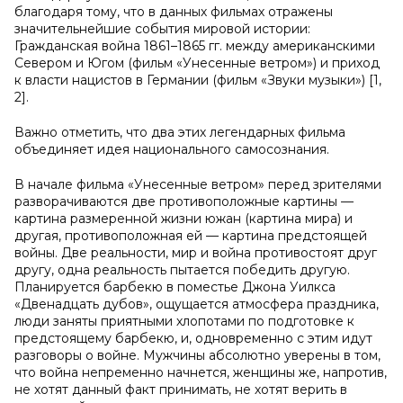
благодаря тому, что в данных фильмах отражены
значительнейшие события мировой истории:
Гражданская война 1861–1865 гг. между американскими
Севером и Югом (фильм «Унесенные ветром») и приход
к власти нацистов в Германии (фильм «Звуки музыки») [1,
2].
Важно отметить, что два этих легендарных фильма
объединяет идея национального самосознания.
В начале фильма «Унесенные ветром» перед зрителями
разворачиваются две противоположные картины —
картина размеренной жизни южан (картина мира) и
другая, противоположная ей — картина предстоящей
войны. Две реальности, мир и война противостоят друг
другу, одна реальность пытается победить другую.
Планируется барбекю в поместье Джона Уилкса
«Двенадцать дубов», ощущается атмосфера праздника,
люди заняты приятными хлопотами по подготовке к
предстоящему барбекю, и, одновременно с этим идут
разговоры о войне. Мужчины абсолютно уверены в том,
что война непременно начнется, женщины же, напротив,
не хотят данный факт принимать, не хотят верить в