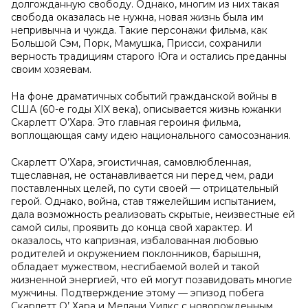
долгожданную свободу. Однако, многим из них такая
свобода оказалась не нужна, новая жизнь была им
непривычна и чужда. Такие персонажи фильма, как
Большой Сэм, Порк, Мамушка, Присси, сохранили
верность традициям старого Юга и остались преданны
своим хозяевам.
На фоне драматичных событий гражданской войны в
США (60-е годы XIX века), описывается жизнь южанки
Скарлетт О’Хара. Это главная героиня фильма,
воплощающая саму идею национального самосознания.
Скарлетт О’Хара, эгоистичная, самовлюбленная,
тщеславная, не останавливается ни перед чем, ради
поставленных целей, по сути своей — отрицательный
герой. Однако, война, став тяжелейшим испытанием,
дала возможность реализовать скрытые, неизвестные ей
самой силы, проявить до конца свой характер. И
оказалось, что капризная, избалованная любовью
родителей и окружением поклонников, барышня,
обладает мужеством, несгибаемой волей и такой
жизненной энергией, что ей могут позавидовать многие
мужчины. Подтверждение этому — эпизод побега
Скарлетт О’ Хара и Мелани Уилкс с новорожденным