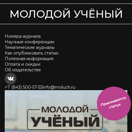
МОЛОДОЙ УЧЁНЫЙ
Номера журнала
Научные конференции
Тематические журналы
Как опубликовать статью
Полезная информация
Оплата и скидки
Об издательстве
+7 (843) 500-57-53
info@moluch.ru
и
н
и
м
а
ют
с
я
ст
ать
П
р
и