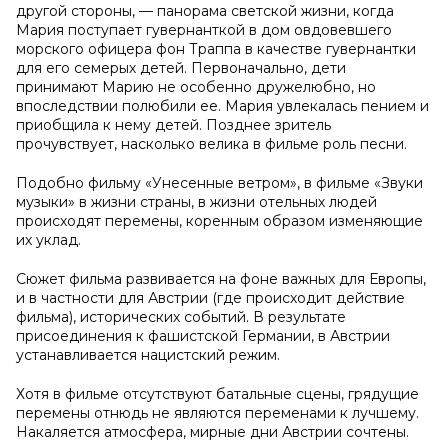
другой стороны, — панорама светской жизни, когда
Мария поступает гувернанткой в дом овдовевшего
морского офицера фон Траппа в качестве гувернантки
для его семерых детей. Первоначально, дети
принимают Марию не особенно дружелюбно, но
впоследствии полюбили ее. Мария увлекалась пением и
приобщила к нему детей. Позднее зритель
прочувствует, насколько велика в фильме роль песни.
Подобно фильму «Унесенные ветром», в фильме «Звуки
музыки» в жизни страны, в жизни отельных людей
происходят перемены, коренным образом изменяющие
их уклад.
Сюжет фильма развивается на фоне важных для Европы,
и в частности для Австрии (где происходит действие
фильма), исторических событий. В результате
присоединения к фашистской Германии, в Австрии
устанавливается нацистский режим.
Хотя в фильме отсутствуют батальные сцены, грядущие
перемены отнюдь не являются переменами к лучшему.
Накаляется атмосфера, мирные дни Австрии сочтены.