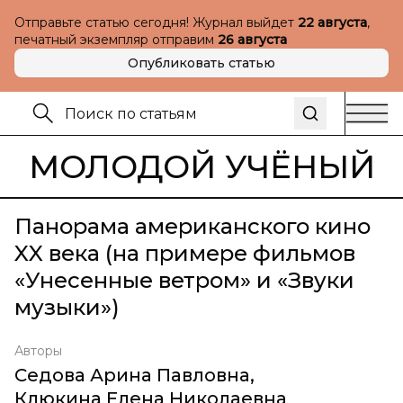
Отправьте статью сегодня! Журнал выйдет
22 августа
,
печатный экземпляр отправим
26 августа
Опубликовать статью
МОЛОДОЙ УЧЁНЫЙ
Панорама американского кино
XX века (на примере фильмов
«Унесенные ветром» и «Звуки
музыки»)
Авторы
Седова Арина Павловна
,
Клюкина Елена Николаевна