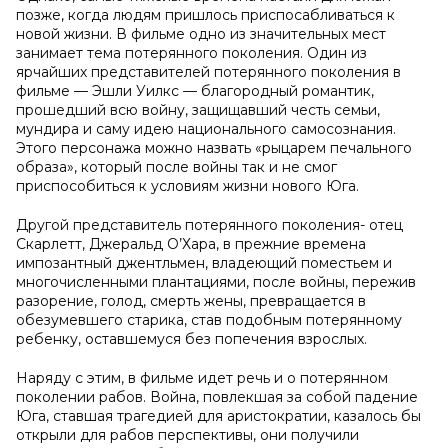
позже, когда людям пришлось приспосабливаться к
новой жизни. В фильме одно из значительных мест
занимает тема потерянного поколения. Один из
ярчайших представителей потерянного поколения в
фильме — Эшли Уилкс — благородный романтик,
прошедший всю войну, защищавший честь семьи,
мундира и саму идею национального самосознания.
Этого персонажа можно назвать «рыцарем печального
образа», который после войны так и не смог
приспособиться к условиям жизни нового Юга.
Другой представитель потерянного поколения- отец
Скарлетт, Джеральд О’Хара, в прежние времена
импозантный джентльмен, владеющий поместьем и
многочисленными плантациями, после войны, пережив
разорение, голод, смерть жены, превращается в
обезумевшего старика, став подобным потерянному
ребенку, оставшемуся без попечения взрослых.
Наряду с этим, в фильме идет речь и о потерянном
поколении рабов. Война, повлекшая за собой падение
Юга, ставшая трагедией для аристократии, казалось бы
открыли для рабов перспективы, они получили