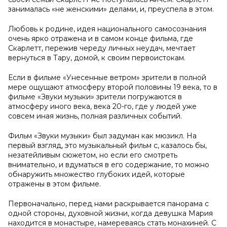
занималась «не женскими» делами, и, преуспела в этом.
Любовь к родине, идея национального самосознания
очень ярко отражена и в самом конце фильма, где
Скарлетт, пережив череду личных неудач, мечтает
вернуться в Тару, домой, к своим первоистокам.
Если в фильме «Унесенные ветром» зрители в полной
мере ощущают атмосферу второй половины 19 века, то в
фильме «Звуки музыки» зрители погружаются в
атмосферу иного века, века 20-го, где у людей уже
совсем иная жизнь, полная различных событий.
Фильм «Звуки музыки» был задуман как мюзикл. На
первый взгляд, это музыкальный фильм с, казалось бы,
незатейливым сюжетом, но если его смотреть
внимательно, и вдуматься в его содержание, то можно
обнаружить множество глубоких идей, которые
отражены в этом фильме.
Первоначально, перед нами раскрывается панорама с
одной стороны, духовной жизни, когда девушка Мария
находится в монастыре, намереваясь стать монахиней. С