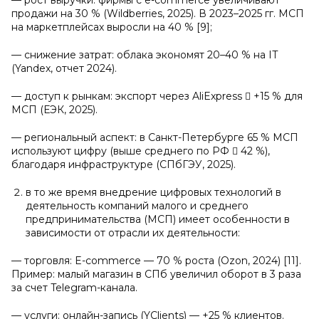
— рост выручки: фирмы с e-commerce увеличивают
продажи на 30 % (Wildberries, 2025). В 2023–2025 гг. МСП
на маркетплейсах выросли на 40 % [9];
— снижение затрат: облака экономят 20–40 % на IT
(Yandex, отчет 2024).
— доступ к рынкам: экспорт через AliExpress  +15 % для
МСП (ЕЭК, 2025).
— региональный аспект: в Санкт-Петербурге 65 % МСП
используют цифру (выше среднего по РФ  42 %),
благодаря инфраструктуре (СПбГЭУ, 2025).
в то же время внедрение цифровых технологий в
деятельность компаний малого и среднего
предпринимательства (МСП) имеет особенности в
зависимости от отрасли их деятельности:
— торговля: E-commerce — 70 % роста (Ozon, 2024) [11].
Пример: малый магазин в СПб увеличил оборот в 3 раза
за счет Telegram-канала.
— услуги: онлайн-запись (YClients) — +25 % клиентов.