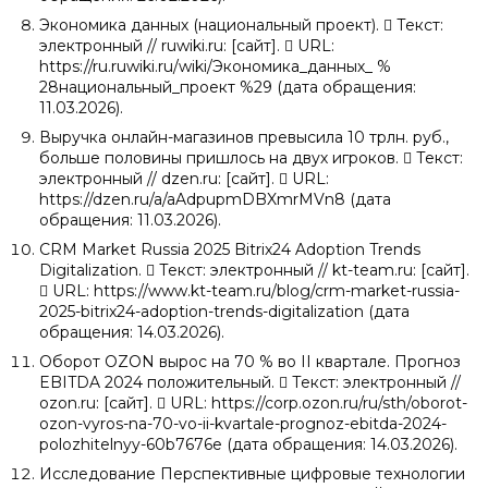
Экономика данных (национальный проект).  Текст:
электронный // ruwiki.ru: [сайт].  URL:
https://ru.ruwiki.ru/wiki/Экономика_данных_ %
28национальный_проект %29 (дата обращения:
11.03.2026).
Выручка онлайн-магазинов превысила 10 трлн. руб.,
больше половины пришлось на двух игроков.  Текст:
электронный // dzen.ru: [сайт].  URL:
https://dzen.ru/a/aAdpupmDBXmrMVn8 (дата
обращения: 11.03.2026).
CRM Market Russia 2025 Bitrix24 Adoption Trends
Digitalization.  Текст: электронный // kt-team.ru: [сайт].
 URL: https://www.kt-team.ru/blog/crm-market-russia-
2025-bitrix24-adoption-trends-digitalization (дата
обращения: 14.03.2026).
Оборот OZON вырос на 70 % во II квартале. Прогноз
EBITDA 2024 положительный.  Текст: электронный //
ozon.ru: [сайт].  URL: https://corp.ozon.ru/ru/sth/oborot-
ozon-vyros-na-70-vo-ii-kvartale-prognoz-ebitda-2024-
polozhitelnyy-60b7676e (дата обращения: 14.03.2026).
Исследование Перспективные цифровые технологии