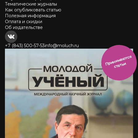
Тематические журналы
Как опубликовать статью
Полезная информация
Оплата и скидки
Об издательстве
+7 (843) 500-57-53
info@moluch.ru
и
н
и
м
а
ют
с
я
ст
ать
П
р
и