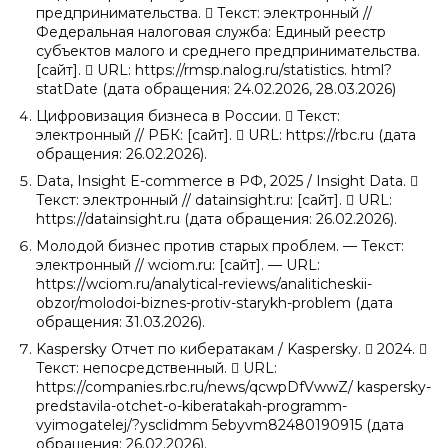
предпринимательства.  Текст: электронный //
Федеральная налоговая служба: Единый реестр
субъектов малого и среднего предпринимательства.
[сайт].  URL: https://rmsp.nalog.ru/statistics. html?
statDate (дата обращения: 24.02.2026, 28.03.2026)
Цифровизация бизнеса в России.  Текст:
электронный // РБК: [сайт].  URL: https://rbc.ru (дата
обращения: 26.02.2026).
Data, Insight E-commerce в РФ, 2025 / Insight Data. 
Текст: электронный // datainsight.ru: [сайт].  URL:
https://datainsight.ru (дата обращения: 26.02.2026).
Молодой бизнес против старых проблем. — Текст:
электронный // wciom.ru: [сайт]. — URL:
https://wciom.ru/analytical-reviews/analiticheskii-
obzor/molodoi-biznes-protiv-starykh-problem (дата
обращения: 31.03.2026).
Kaspersky Отчет по кибератакам / Kaspersky.  2024. 
Текст: непосредственный.  URL:
https://companies.rbc.ru/news/qcwpDfVwwZ/ kaspersky-
predstavila-otchet-o-kiberatakah-programm-
vyimogatelej/?ysclidmm 5ebyvm82480190915 (дата
обращения: 26.02.2026).