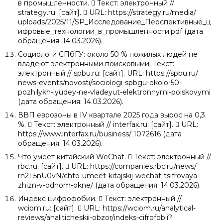
в промышленности.  Текст: электронный //
strategy.ru: [сайт].  URL: https://strategy.ru/media/
uploads/2025/11/SP_Исследование_Перспективные_ц
ифровые_технологии_в_промышленности.pdf (дата
обращения: 14.03.2026).
Социологи СПбГУ: около 50 % пожилых людей не
владеют электронными поисковыми. Текст:
электронный // spbu.ru: [сайт]. URL: https://spbu.ru/
news-events/novosti/sociologi-spbgu-okolo-50-
pozhilykh-lyudey-ne-vladeyut-elektronnymi-poiskovymi
(дата обращения: 14.03.2026).
ВВП еврозоны в IV квартале 2025 года вырос на 0,3
%.  Текст: электронный // interfax.ru: [сайт].  URL:
https://www.interfax.ru/business/ 1072616 (дата
обращения: 14.03.2026).
Что умеет китайский WeChat.  Текст: электронный //
rbc.ru: [сайт].  URL: https://companies.rbc.ru/news/
rn2F5nU0vN/chto-umeet-kitajskij-wechat-tsifrovaya-
zhizn-v-odnom-okne/ (дата обращения: 14.03.2026).
Индекс цифрофобии.  Текст: электронный //
wciom.ru: [сайт].  URL: https://wciom.ru/analytical-
reviews/analiticheskii-obzor/indeks-cifrofobii?