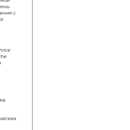
ьной
вень
ения с
бя
rvice
the
a
ка
ических