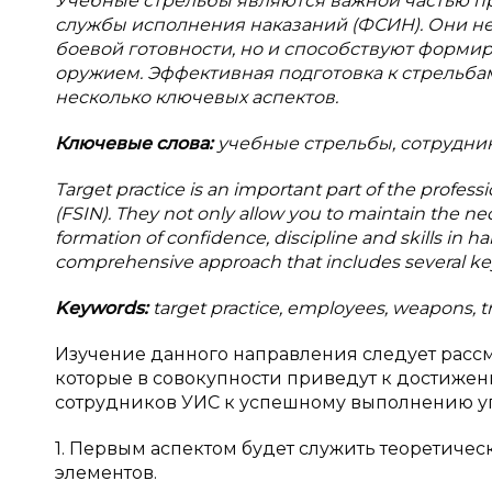
Учебные стрельбы являются важной частью п
службы исполнения наказаний (ФСИН). Они н
боевой готовности, но и способствуют форми
оружием. Эффективная подготовка к стрельба
несколько ключевых аспектов.
Ключевые слова:
учебные стрельбы, сотрудник
Target practice is an important part of the profess
(FSIN). They not only allow you to maintain the ne
formation of confidence, discipline and skills in h
comprehensive approach that includes several ke
Keywords:
target practice, employees, weapons, tra
Изучение данного направления следует рассм
которые в совокупности приведут к достижен
сотрудников УИС к успешному выполнению уп
1. Первым аспектом будет служить теоретичес
элементов.