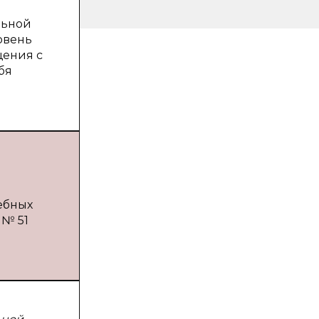
льной
овень
щения с
бя
ебных
 № 51