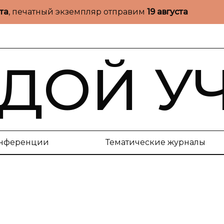
ста
, печатный экземпляр отправим
19 августа
ДОЙ У
нференции
Тематические журналы