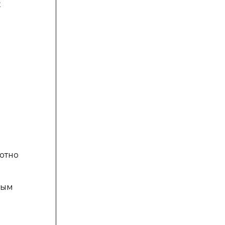
х
м
отно
ным