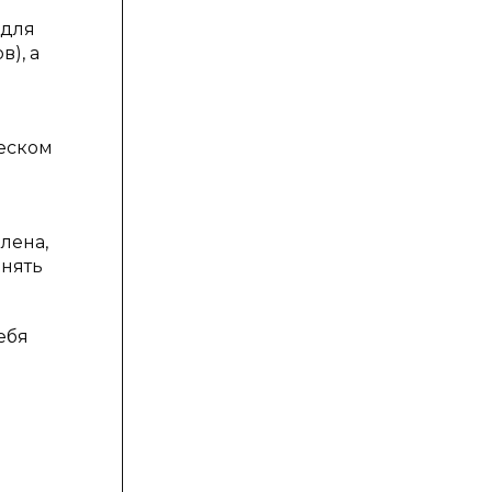
 для
), а
ческом
лена,
енять
ебя