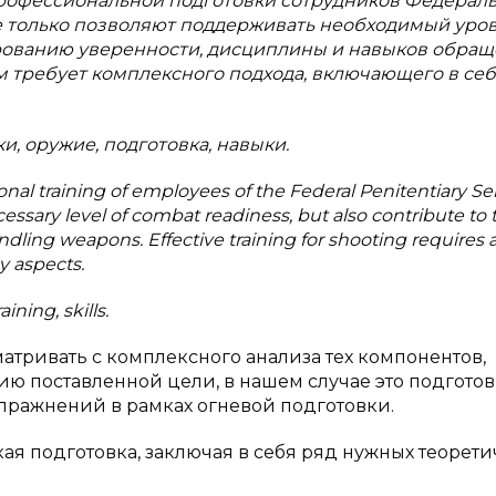
рофессиональной подготовки сотрудников Федерал
е только позволяют поддерживать необходимый уро
рованию уверенности, дисциплины и навыков обращ
м требует комплексного подхода, включающего в се
и, оружие, подготовка, навыки.
ional training of employees of the Federal Penitentiary Se
cessary level of combat readiness, but also contribute to 
andling weapons. Effective training for shooting requires 
y aspects.
ining, skills.
атривать с комплексного анализа тех компонентов,
ию поставленной цели, в нашем случае это подготов
ражнений в рамках огневой подготовки.
кая подготовка, заключая в себя ряд нужных теорет