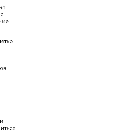
ип
бя
ение
четко
.
ров
 и
диться