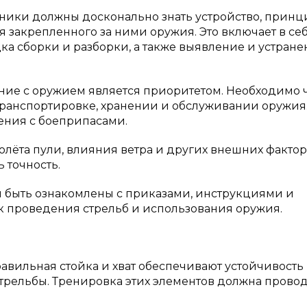
дники должны досконально знать устройство, принц
 закрепленного за ними оружия. Это включает в се
ка сборки и разборки, а также выявление и устран
ние с оружием является приоритетом. Необходимо 
 транспортировке, хранении и обслуживании оружия
ения с боеприпасами.
лёта пули, влияния ветра и других внешних факто
 точность.
 быть ознакомлены с приказами, инструкциями и
 проведения стрельб и использования оружия.
авильная стойка и хват обеспечивают устойчивость
трельбы. Тренировка этих элементов должна прово