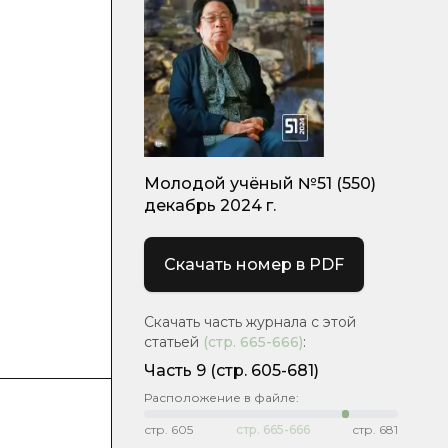
Молодой учёный №51 (550)
декабрь 2024 г.
Скачать номер в PDF
Скачать часть журнала с этой
статьей
(стр.
665-666
)
:
Часть 9
(стр. 605-681)
Расположение в файле:
стр.
605
стр.
665-666
стр.
681