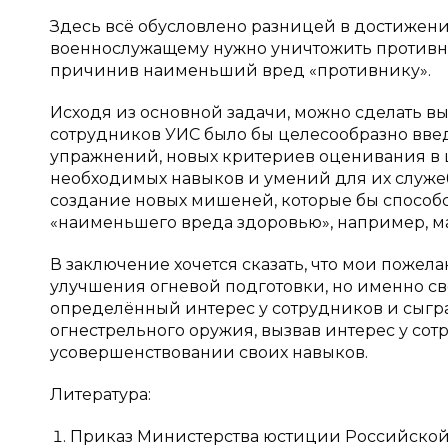
Здесь всё обусловлено разницей в достижени
военнослужащему нужно уничтожить противни
причинив наименьший вред «противнику».
Исходя из основной задачи, можно сделать вы
сотрудников УИС было бы целесообразно вве
упражнений, новых критериев оценивания в 
необходимых навыков и умений для их служебн
создание новых мишеней, которые бы спосо
«наименьшего вреда здоровью», например, ма
В заключение хочется сказать, что мои поже
улучшения огневой подготовки, но именно св
определённый интерес у сотрудников и сыгр
огнестрельного оружия, вызвав интерес у со
усовершенствовании своих навыков.
Литература:
Приказ Министерства юстиции Российской 