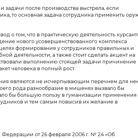
и задачи после производства выстрела, если
ка, то основная задача сотрудника применить ору
вод о том, что в практическую деятельность курсант
дение нового усовершенствованного комплекса
целях формирования у сотрудников правильных и
ой деятельности, а также стоит сделать акцент на
бствовали выполнению стоящей задачи причинение
кет человека в полный рост.
лания являются не исчерпывающим перечнем для не
оего рода разнообразие в мишенях вызвало бы
ало бы большую пользу в гуманизации применения
трудников и тем самым повысив их желание в
Федерации от 26 февраля 2006 г. № 24 «Об