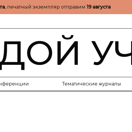
ста
, печатный экземпляр отправим
19 августа
ДОЙ У
нференции
Тематические журналы