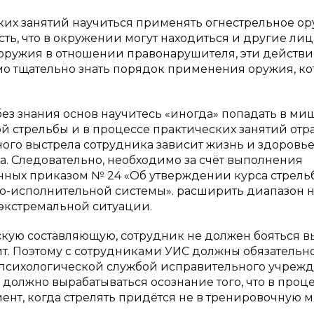
ких занятий научиться применять огнестрельное о
сть, что в окружении могут находиться и другие лиц
оружия в отношении правонарушителя, эти действи
мо тщательно знать порядок применения оружия, к
без знания основ научитесь «иногда» попадать в ми
й стрельбы и в процессе практических занятий отр
ьного выстрела сотрудника зависит жизнь и здоровье
а. Следовательно, необходимо за счёт выполнения
ных приказом № 24 «Об утверждении курса стрель
но-исполнительной системы». расширить диапазон 
экстремальной ситуации.
кую составляющую, сотрудник не должен бояться в
дит. Поэтому с сотрудниками УИС должны обязательн
 психологической службой исправительного учреж
ка должно вырабатываться осознание того, что в проц
ент, когда стрелять придётся не в тренировочную 