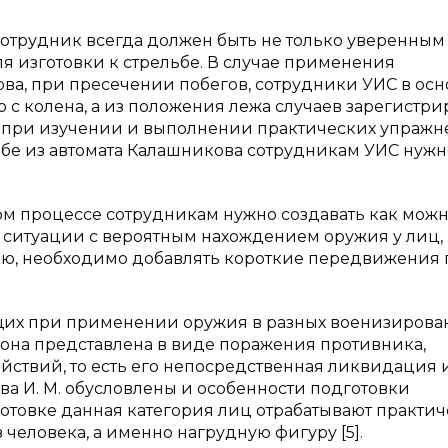
сотрудник всегда должен быть не только уверенным
я изготовки к стрельбе. В случае применения
ва, при пресечении побегов, сотрудники УИС в ос
 с колена, а из положения лежа случаев зарегистр
 что при изучении и выполнении практических упражн
льбе из автомата Калашникова сотрудникам УИС нужн
ном процессе сотрудникам нужно создавать как мож
 ситуации с вероятным нахождением оружия у лиц,
ю, необходимо добавлять короткие передвижения
оящих при применении оружия в разных военизирова
 она представлена в виде поражения противника,
ствий, то есть его непосредственная ликвидация 
ва И. М. обусловлены и особенности подготовки
готовке данная категория лиц отрабатывают практи
человека, а именно нагрудную фигуру [5].