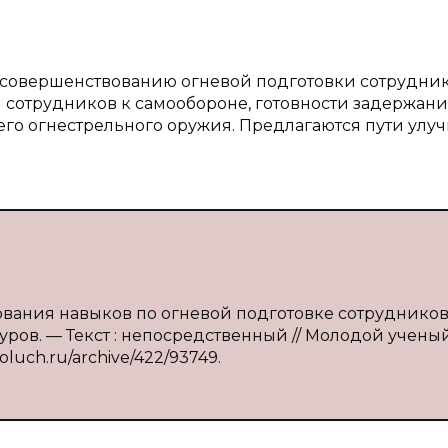
о совершенствованию огневой подготовки сотрудни
 сотрудников к самообороне, готовности задержан
го огнестрельного оружия. Предлагаются пути улу
вования навыков по огневой подготовке сотруднико
уров. — Текст : непосредственный // Молодой учены
moluch.ru/archive/422/93749.