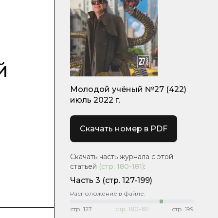
й
Молодой учёный №27 (422)
июль 2022 г.
Скачать номер в PDF
Скачать часть журнала с этой
статьей
(стр.
180-181
)
:
Часть 3
(стр. 127-199)
Расположение в файле:
стр.
127
стр.
180-181
стр.
199