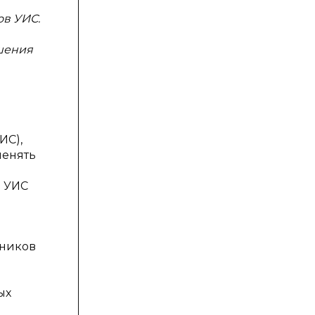
ов УИС.
шения
ИС),
менять
и УИС
дников
ых