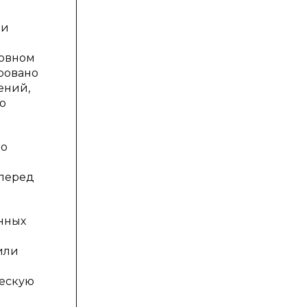
 и
новном
ировано
ений,
о
но
 перед
нных
или
ческую