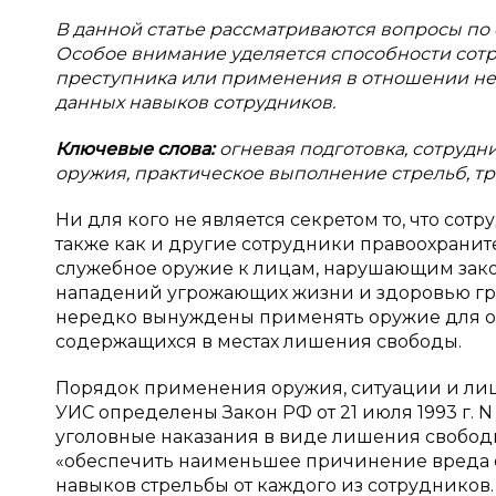
В данной статье рассматриваются вопросы по
Особое внимание уделяется способности сотр
преступника или применения в отношении не
данных навыков сотрудников.
Ключевые слова:
огневая подготовка, сотруд
оружия, практическое выполнение стрельб, т
Ни для кого не является секретом то, что со
также как и другие сотрудники правоохрани
служебное оружие к лицам, нарушающим закон
нападений угрожающих жизни и здоровью гра
нередко вынуждены применять оружие для о
содержащихся в местах лишения свободы.
Порядок применения оружия, ситуации и лиц
УИС определены Закон РФ от 21 июля 1993 г. 
уголовные наказания в виде лишения свободы»
«обеспечить наименьшее причинение вреда ос
навыков стрельбы от каждого из сотрудников.