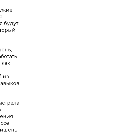
ружие
а.
я будут
оторый
шень,
аботать
 как
б из
навыков
ыстрела
о
дения
ессе
мишень,