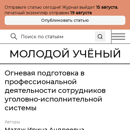
Отправьте статью сегодня! Журнал выйдет
15 августа
,
печатный экземпляр отправим
19 августа
Опубликовать статью
МОЛОДОЙ УЧЁНЫЙ
Огневая подготовка в
профессиональной
деятельности сотрудников
уголовно-исполнительной
системы
Авторы
Матяж Ирина Андреевна
,