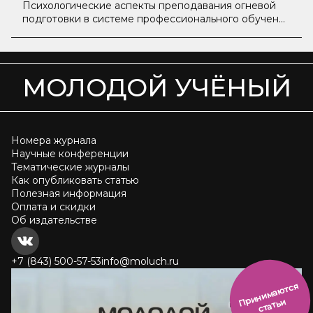
Психологические аспекты преподавания огневой
подготовки в системе профессионального обучения
сотрудников уголовно-исполнительной системы
МОЛОДОЙ УЧЁНЫЙ
Номера журнала
Научные конференции
Тематические журналы
Как опубликовать статью
Полезная информация
Оплата и скидки
Об издательстве
+7 (843) 500-57-53
info@moluch.ru
и
н
и
м
а
ют
с
я
ст
ать
П
р
и