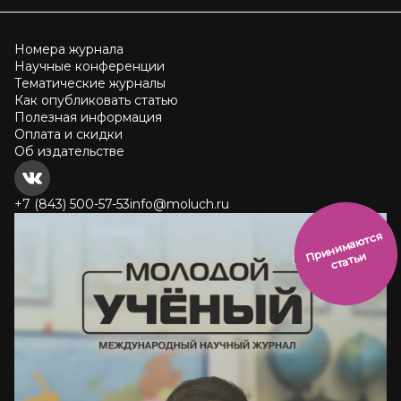
Номера журнала
Научные конференции
Тематические журналы
Как опубликовать статью
Полезная информация
Оплата и скидки
Об издательстве
+7 (843) 500-57-53
info@moluch.ru
и
н
и
м
а
ют
с
я
ст
ать
П
р
и