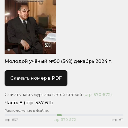
Молодой учёный №50 (549) декабрь 2024 г.
Скачать номер в PDF
Скачать часть журнала с этой статьей
(стр.
570-572
)
:
Часть 8
(стр. 537-611)
Расположение в файле:
стр.
537
стр.
570-572
стр.
611