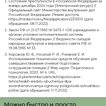
Состояние преступности в Российской Федерации за
январь-декабрь 2024 года [Электронный ресурс] //
Официальный сайт Министерства внутренних дел
Российской Федерации. Режим доступа:
https://media.mvd.ru/files/application/2315310 (дата
обращения: 08.11.2022).
Закон РФ от 21.07.1993 № 5473–1 «Об учреждениях и
органах уголовно-исполнительной системы
Российской Федерации» // Ведомости съездов
народных депутатов и верховного совета РФ от
19.08.1993 № 33.
Корсаков Ю. В., Носатый Р. И., Романов Е. И.
Использование технических средств обучения для
совершенствования огневой подготовки
сотрудников полиции // Мир науки. Педагогика и
психология. 2020. № 6. URL:
https://cyberleninka.ru/article/n/ispolzovanie-
tehnicheskih-sredstv-obucheniya-dlya-
sovershenstvovaniya-ognevoy-podgotovki-sotrudnikov-
politsii (дата обращения: 11.11.2022).
Можно быстро и просто