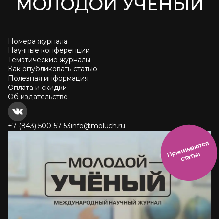
МОЛОДОЙ УЧЁНЫЙ
Номера журнала
Научные конференции
Тематические журналы
Как опубликовать статью
Полезная информация
Оплата и скидки
Об издательстве
+7 (843) 500-57-53
info@moluch.ru
и
н
и
м
а
ют
с
я
ст
ать
П
р
и