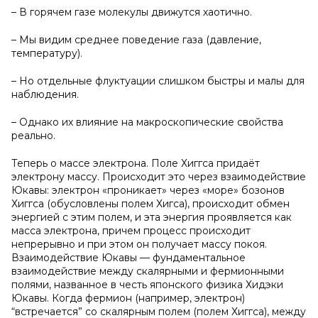
– В горячем газе молекулы движутся хаотично.
– Мы видим среднее поведение газа (давление,
температуру).
– Но отдельные флуктуации слишком быстры и малы для
наблюдения.
– Однако их влияние на макроскопические свойства
реально.
Теперь о массе электрона. Поле Хиггса придаёт
электрону массу. Происходит это через взаимодействие
Юкавы: электрон «проникает» через «море» бозонов
Хиггса (обусловлены полем Хигса), происходит обмен
энергией с этим полем, и эта энергия проявляется как
масса электрона, причем процесс происходит
непрерывно и при этом он получает массу покоя.
Взаимодействие Юкавы — фундаментальное
взаимодействие между скалярными и фермионными
полями, названное в честь японского физика Хидэки
Юкавы. Когда фермион (например, электрон)
“встречается” со скалярным полем (полем Хиггса), между