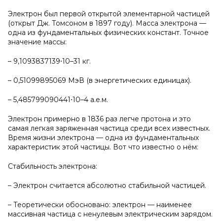
Электрон был первой открытой элементарной частицей
(открыт Дж. Томсоном в 1897 году). Масса электрона —
одна из фундаментальных физических констант. Точное
значение массы:
– 9,1093837139⋅10–31 кг.
– 0,51099895069 МэВ (в энергетических единицах).
– 5,485799090441⋅10–4 а.е.м.
Электрон примерно в 1836 раз легче протона и это
самая легкая заряженная частица среди всех известных.
Время жизни электрона — одна из фундаментальных
характеристик этой частицы. Вот что известно о нём:
Стабильность электрона:
– Электрон считается абсолютно стабильной частицей.
– Теоретически обосновано: электрон — наименее
массивная частица с ненулевым электрическим зарядом.