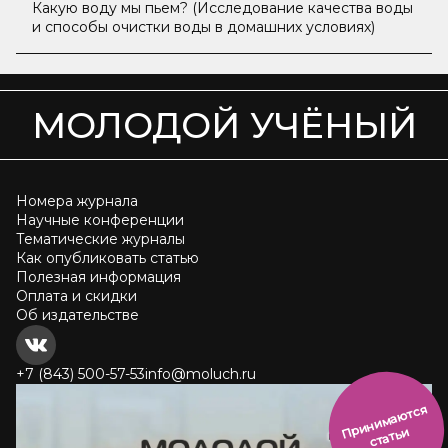
Какую воду мы пьем? (Исследование качества воды
и способы очистки воды в домашних условиях)
МОЛОДОЙ УЧЁНЫЙ
Номера журнала
Научные конференции
Тематические журналы
Как опубликовать статью
Полезная информация
Оплата и скидки
Об издательстве
+7 (843) 500-57-53
info@moluch.ru
и
н
и
м
а
ют
с
я
ст
ать
П
р
и