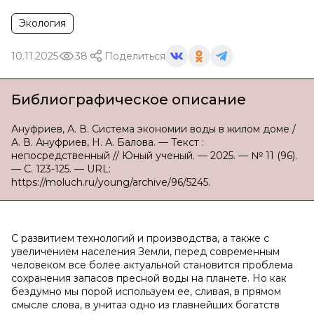
Экология
10.11.2025
38
Поделиться
Библиографическое описание
Ануфриев, А. В. Система экономии воды в жилом доме /
А. В. Ануфриев, Н. А. Балова. — Текст :
непосредственный // Юный ученый. — 2025. — № 11 (96).
— С. 123-125. — URL:
https://moluch.ru/young/archive/96/5245.
С развитием технологий и производства, а также с
увеличением населения Земли, перед современным
человеком все более актуальной становится проблема
сохранения запасов пресной воды на планете. Но как
бездумно мы порой используем ее, сливая, в прямом
смысле слова, в унитаз одно из главнейших богатств