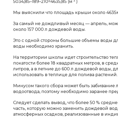
2
5034,85–189–210=4635,85 (м
)
Мы выяснили что площадь крыши около 463
За самый не дождливый месяц — апрель, можн
около 157 000 л дождевой воды.
Это с одной стороны большие объемы воды дл
воды необходимо хранить.
На территории школы идет строительство тепл
покатости более 18 квадратных метров, в ср
литров, а в летние до 600 л дождевой воды, дл
использовать в теплице для полива растений.
Минусом такого сбора может быть забивание 
водоотвода, поэтому необходимо заранее пред
Следует сделать вывод, что более 50 % средн
часть, которую можно заменить дождевой вод
атмосферных осадков, реализованные в инд