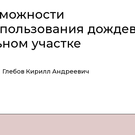
зможности
спользования дожде
ном участке
Глебов Кирилл Андреевич