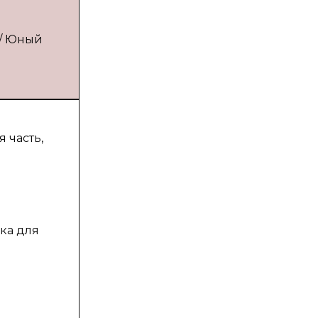
 // Юный
 часть,
ка для