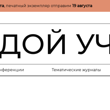
ста
, печатный экземпляр отправим
19 августа
ДОЙ У
нференции
Тематические журналы