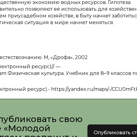
ущественную экономию водных ресурсов. Гипотеза
ительно позволяют её использовать для хозяйстве
ем приусадебном хозяйстве, в быту начнет заботитьс
гическая ситуация в мире начнет меняться.
естествознанию. М, «Дрофа», 2002
лектронный ресурс)//. —
yacam Физическая культура. Учебник для 8–9 классов 
ктронный ресурс).- https://yandex.ru/maps/-/CCU0mF
публиковать свою
е «Молодой
Опубликовать с