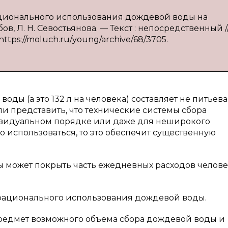
рационального использования дождевой воды на
ебов, Л. Н. Севостьянова. — Текст : непосредственный
 https://moluch.ru/young/archive/68/3705.
ды (а это 132 л на человека) составляет не питьевая
и представить, что технические системы сбора
ивидуальном порядке или даже для неширокого
 использоваться, то это обеспечит существенную
ы может покрыть часть ежедневных расходов челове
 рационального использования дождевой воды.
редмет возможного объема сбора дождевой воды и