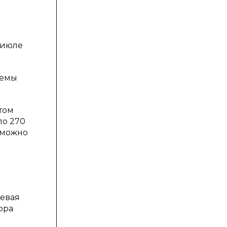
 июле
ъемы
том
ло 270
у можно
ьевая
ора