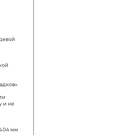
ждевой
ской
адков».
ти
у и не
4.04 мм