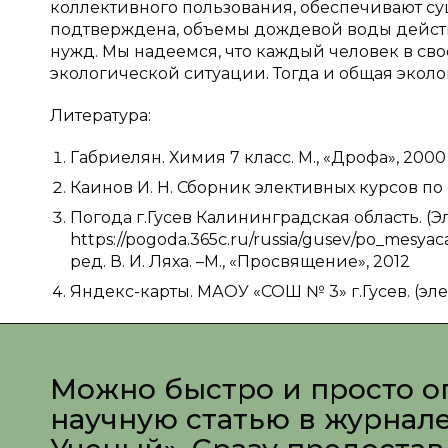
коллективного пользования, обеспечивают с
подтверждена, объемы дождевой воды действ
нужд. Мы надеемся, что каждый человек в сво
экологической ситуации. Тогда и общая эколо
Литература:
Габриелян. Химия 7 класс. М., «Дрофа», 2000
Каинов И. Н. Сборник элективных курсов по 
Погода г.Гусев Калининградская область. (Э
https://pogoda.365c.ru/russia/gusev/po_mes
ред. В. И. Ляха. –М., «Просвящение», 2012
Яндекс-карты. МАОУ «СОШ № 3» г.Гусев. (эле
Можно быстро и просто о
научную статью в журнал