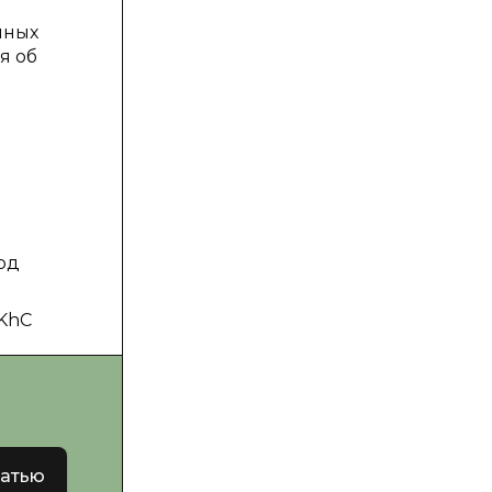
нных
я об
под
tKhC
татью