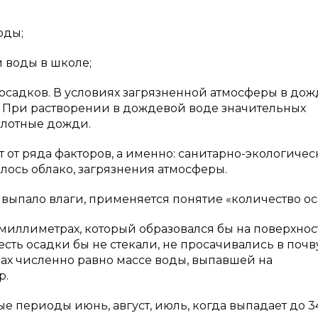
оды;
 воды в школе;
осадков. В условиях загрязненной атмосферы в до
ь. При растворении в дождевой воде значительных
слотные дожди.
 от ряда факторов, а именно: санитарно-экологиче
лось облако, загрязнения атмосферы.
и выпало влаги, применяется понятие «количество ос
 миллиметрах, который образовался бы на поверхнос
есть осадки бы не стекали, не просачивались в почв
ах численно равно массе воды, выпавшей на
р.
е периоды июнь, август, июль, когда выпадает до 3