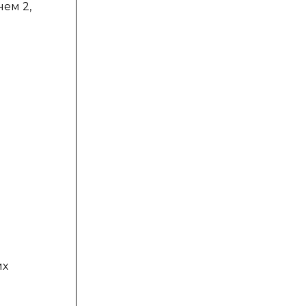
нем 2,
их