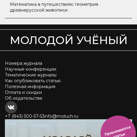
Математика в путешествиях: геометрия
древнерусской живописи
МОЛОДОЙ УЧЁНЫЙ
Номера журнала
Научные конференции
Тематические журналы
Как опубликовать статью
Полезная информация
Оплата и скидки
Об издательстве
+7 (843) 500-57-53
info@moluch.ru
и
н
и
м
а
ют
с
я
ст
ать
П
р
и