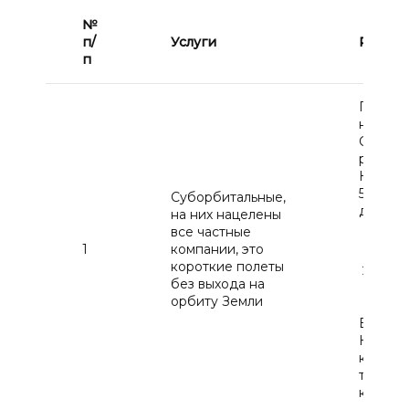
№
п/
Услуги
Роскос
п
Полеты
невесо
Станда
рублей
Корпор
5 700 0
Суборбитальные,
до 15 ч
на них нацелены
Мног
все частные
виде
1
компании, это
короткие полеты
Про
без выхода на
фото
орбиту Земли
В пода
Настоя
космич
тренир
комбин