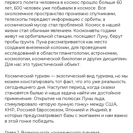
первого полета человека в космос прошло больше 60
лет, 600 человек уже побывали в космосе. Все
околоземное пространство пронизано спутниками,
телескопы передают информацию с орбиты, а
космический мусор стал проблемой. Космос в нашей
жизни стал обычным явлением. Космонавты годами
живут на орбитальной станции, посещают Луну, берут
пробы грунта. Луна рассматривается как место
создания внеземной колонии, для проведения
исследований в области планетологии, астрономии,
космологии, космической биологии и других дисциплин.
Для нас это туристический объект.
Космический туризм — экзотический вид туризма, но мы
можем констатировать тот факт, что это уже реальность
сегодняшнего дня. Наступил период, когда сказки
становятся былью и наша задача найти им достойное
применение. Открытие на полюсах Луны льда,
стимулировало «вторую лунную гонку» между США,
КНР, Россией Евросоюзом, Японией и Индией, в
которых предусматривают базы с экипажем и нам важно
в этой гонке победить.
Глава 1. Возможность космического туризма