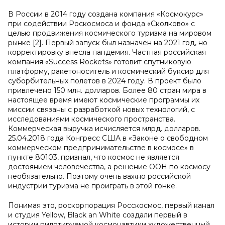
В России в 2014 году создана компания «Космокурс»
при содействии Роскосмоса и фонда «Сколково» с
целью продвижения космического туризма на мировом
рынке [2]. Первый запуск был назначен на 2021 год, но
корректировку внесла пандемия. Частная российская
компания «Success Rockets» готовит спутниковую
платформу, ракетоноситель и космический буксир для
суборбительных полетов в 2024 году. В проект было
привлечено 150 млн. долларов. Более 80 стран мира в
настоящее время имеют космические программы их
миссии связаны с разработкой новых технологий, с
исследованиями космического пространства.
Коммерческая выручка исчисляется млрд. долларов.
25.04.2018 года Конгресс США в «Законе о свободном
коммерческом предпринимательстве в космосе» в
пункте 80103, признал, что космос не является
достоянием человечества, а решение ООН по космосу
необязательно. Поэтому очень важно российской
индустрии туризма не проиграть в этой гонке.
Понимая это, роскорпорация Росскосмос, первый канал
и студия Yellow, Black an White создали первый в
истории пилотируемой космонавтики художественный