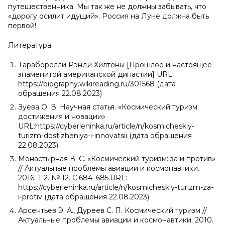
путешественника. Мы так же не должны забывать, что
«дорогу осилит идущий». Россия на Луне должна быть
первой!
Литература:
Тараборелли Рэнди Хилтоны [Прошлое и настоящее
знаменитой американской династии] URL:
https://biography.wikireading.ru/301568 (дата
обращения 22.08.2023)
Зуева О. В. Научная статья. «Космический туризм:
достижения и новации»
URL:https://cyberleninka.ru/article/n/kosmicheskiy-
turizm-dostizheniya-i-innovatsii (дата обращения
22.08.2023)
Монастырная В. С. «Космический туризм: за и против»
// Актуальные проблемы авиации и космонавтики.
2016. Т.2. № 12. С.684–685.URL:
https://cyberleninka.ru/article/n/kosmicheskiy-turizm-za-
i-protiv (дата обращения 22.08.2023)
Арсентьев Э. А., Дуреев С. П. Космический туризм //
Актуальные проблемы авиации и космонавтики. 2010.