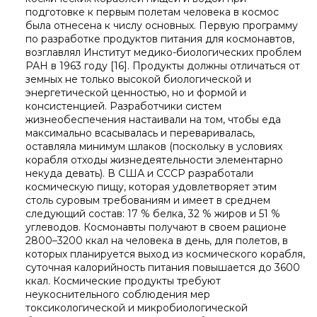
подготовке к первым полетам человека в космос
была отнесена к числу основных. Первую программу
по разработке продуктов питания для космонавтов,
возглавлял Институт медико-биологических проблем
РАН в 1963 году [16]. Продукты должны отличаться от
земных не только высокой биологической и
энергетической ценностью, но и формой и
консистенцией. Разработчики систем
жизнеобеспечения настаивали на том, чтобы еда
максимально всасывалась и переваривалась,
оставляла минимум шлаков (поскольку в условиях
корабля отходы жизнедеятельности элементарно
некуда девать). В США и СССР разработали
космическую пищу, которая удовлетворяет этим
столь суровым требованиям и имеет в среднем
следующий состав: 17 % белка, 32 % жиров и 51 %
углеводов. Космонавты получают в своем рационе
2800–3200 ккал на человека в день, для полетов, в
которых планируется выход из космического корабля,
суточная калорийность питания повышается до 3600
ккал. Космические продукты требуют
неукоснительного соблюдения мер
токсикологической и микробиологической