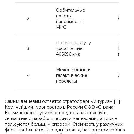
Орбитальные
полеты,
2
$44.00
например на
МКС
Полеты на Луну
Предпо
3
(расстояние
$2,3 м
405696 км);
доллар
Межзвездные и
4
галактические
Сведен
перелеты.
Самым дешевым остается стратосферный туризм [11].
Крупнейший туроператор в России ООО «Страна
Космического Туризма», предоставляет услуги,
связанные с параболическими маневрами, которые
пользуются большим спросом. Стоимость у различных
фирм приблизительно одинаковая, но при этом кабина