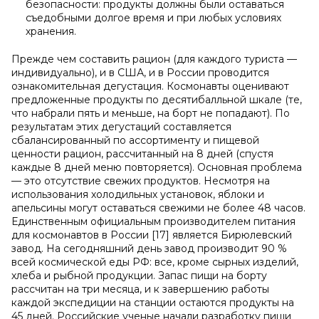
безопасности: продукты должны были оставаться
съедобными долгое время и при любых условиях
хранения.
Прежде чем составить рацион (для каждого туриста —
индивидуально), и в США, и в России проводится
ознакомительная дегустация. Космонавты оценивают
предложенные продукты по десятибалльной шкале (те,
что набрали пять и меньше, на борт не попадают). По
результатам этих дегустаций составляется
сбалансированный по ассортименту и пищевой
ценности рацион, рассчитанный на 8 дней (спустя
каждые 8 дней меню повторяется). Основная проблема
— это отсутствие свежих продуктов. Несмотря на
использования холодильных установок, яблоки и
апельсины могут оставаться свежими не более 48 часов.
Единственным официальным производителем питания
для космонавтов в России [17] является Бирюлевский
завод. На сегодняшний день завод производит 90 %
всей космической еды РФ: все, кроме сырных изделий,
хлеба и рыбной продукции. Запас пищи на борту
рассчитан на три месяца, и к завершению работы
каждой экспедиции на станции остаются продукты на
45 дней. Российские ученые начали разработку пищи