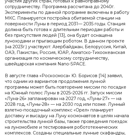
участия других стран, готовых к равноправному
сотрудничеству. Программа рассчитана до 2040г.
Эксперименты по данной программе включены в работу
МКС. Планируется постройка обитаемой станции на
поверхности Луны в период 2031— 2035 годы. Станция
должна быть готова к длительным периодам работы и
без присутствия людей [13], она будет оснащена
луноходами и прыгающим роботом. В данном проекте
(на 2023г.) участвуют: Азербайджан, Белоруссия, Китай,
ОАЭ, Пакистан, Россия, ЮАР, Азиатско-Тихоокеанская
организация по космическому сотрудничеству,
швейцарская компания Nano-SPACE.
В августе глава «Роскосмоса» Ю. Борисов [14] заявил,
что одним из вариантов продолжения лунной
программы может быть повторение миссии по посадке
на Южный полюс Луны в 2025–2026 гг. Запуск миссии
«Луна-26» запланирован на 2027 год, «Луны-27» — на
2028 год, «Луны-28» — на 2030 год или позже. Лунный
взлетно-посадочный комплекс «Орел» планирует
доставку и высадку на Луну космонавтов в целях начала
строительства лунной базы, также проведения поездок
на луномобиле и тестирования робототехнических
комплексов. Созданы специальные лунные скафандры,