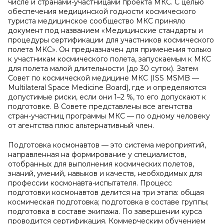
числе и странами-участницами проекта МКС. С целью
обеспечения медицинской годности космического
туриста медицинское сообщество МКС приняло
документ под названием «Медицинские стандарты и
процедуры сертификации для участников космического
полета МКС». Он предназначен для применения только
к участникам космического полета, запускаемым к МКС
для полета малой длительности (до 30 суток). Затем
Совет по космической медицине МКС (ISS MSMB —
Multilateral Space Medicine Board), где и определяются
допустимые риски, если они 1–2 %, то его допускают к
подготовке. В Совете представлены все агентства
стран-участниц программы МКС — по одному человеку
от агентства плюс альтернативный член.
Подготовка космонавтов — это система мероприятий,
направленная на формирование у специалистов,
отобранных для выполнения космических полетов,
знаний, умений, навыков и качеств, необходимых для
профессии космонавта-испытателя. Процесс
подготовки космонавтов делится на три этапа: общая
космическая подготовка; подготовка в составе группы;
подготовка в составе экипажа. По завершении курса
проводится сертификация. Коммерческим обучением