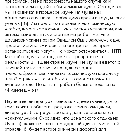
приземлением на поверхность нашего спутника и
нахождением людей в обитаемых модулях. Сегодня же
мы находимся в процессе изучения Луны как
обитаемого спутника. Необходимо время и труд многих
ученых [18]. Им предстоит доказать экономическую
необходимость освоения Луны именно человеком, а не
автоматизированными станциями-роботами. Еще
древнеримским поэтом Овидием была замечена одна
простая истина: «Ни река, ни быстротечное время
остановиться не могут». Не может остановиться и НТП.
Мечтайте друзья, и тогда мечта превратится в
реальность! В нашей стране изучение Луны ведется с
научной точки зрения, и вряд ли сегодня
целесообразно «затачивать» космическую программу
целой страны на то, чтобы кто-то смог отдохнуть в
лунном отеле. Пока наша работа больше похожа на
«Физики шутят».
Изученная литература позволила сделать вывод, что
тема лежит в области предполагаемых ожиданий,
литература быстро устаревает, данные становятся
неактуальными. Очевидно, что цена такого отдыха на
Луне: а) окажется слишком дорогой для космической
отрасли; б) будет астрономически дорогой для