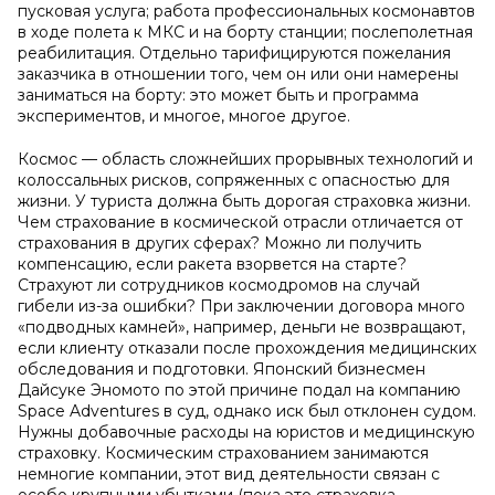
пусковая услуга; работа профессиональных космонавтов
в ходе полета к МКС и на борту станции; послеполетная
реабилитация. Отдельно тарифицируются пожелания
заказчика в отношении того, чем он или они намерены
заниматься на борту: это может быть и программа
экспериментов, и многое, многое другое.
Космос — область сложнейших прорывных технологий и
колоссальных рисков, сопряженных с опасностью для
жизни. У туриста должна быть дорогая страховка жизни.
Чем страхование в космической отрасли отличается от
страхования в других сферах? Можно ли получить
компенсацию, если ракета взорвется на старте?
Страхуют ли сотрудников космодромов на случай
гибели из-за ошибки? При заключении договора много
«подводных камней», например, деньги не возвращают,
если клиенту отказали после прохождения медицинских
обследования и подготовки. Японский бизнесмен
Дайсуке Эномото по этой причине подал на компанию
Space Adventures в суд, однако иск был отклонен судом.
Нужны добавочные расходы на юристов и медицинскую
страховку. Космическим страхованием занимаются
немногие компании, этот вид деятельности связан с