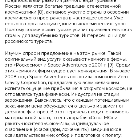
предпосылками развития данного вида туризма в
России являются богатые традиции отечественной
космонавтики [8], активное участие страны в освоении
космического пространства в настоящее время. Уже
есть опыт организации единичных космических туров.
Поэтому космический туризм усилит привлекательность
страны для зарубежных туристов. Интересен он и для
российского туриста.
Изучим спрос и предложение на этом рынке. Такой
оригинальный вид услуги оказывают немногие фирмы,
это «Роскосмос» и Space Adventures с 2001 г. [9]. Среди
этих немногих фирм существует конкуренция. В январе
2008 года Space Adventures поглотила компанию Zero
Gravity Corporation, предлагавшую всем желающим
испытать ощущение пребывания в открытом космосе, не
отправляясь туда физически. Индустрия на стадии
зарождения. Выяснилось, что с каждым потенциальным
заказчиком цена обсуждается отдельно и зависит от
десятков факторов. В этот перечень входит: стоимость
материальной части, то есть корабля «Союз МС» и
ракеты-носителя «Союз-2.1а»; индивидуальное
снаряжение (скафандры, ложементы); медицинское
освидетельствование; отбор и подготовка к полету;