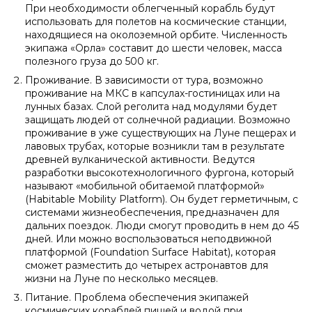
При необходимости облегченный корабль будут
использовать для полетов на космические станции,
находящиеся на околоземной орбите. Численность
экипажа «Орла» составит до шести человек, масса
полезного груза до 500 кг.
Проживание. В зависимости от тура, возможно
проживание на МКС в капсулах-гостиницах или на
лунных базах. Слой реголита над модулями будет
защищать людей от солнечной радиации. Возможно
проживание в уже существующих на Луне пещерах и
лавовых трубах, которые возникли там в результате
древней вулканической активности. Ведутся
разработки высокотехнологичного фургона, который
называют «мобильной обитаемой платформой»
(Habitable Mobility Platform). Он будет герметичным, с
системами жизнеобеспечения, предназначен для
дальних поездок. Люди смогут проводить в нем до 45
дней. Или можно воспользоваться неподвижной
платформой (Foundation Surface Habitat), которая
сможет разместить до четырех астронавтов для
жизни на Луне по несколько месяцев.
Питание. Проблема обеспечения экипажей
космических кораблей пищей и водой при