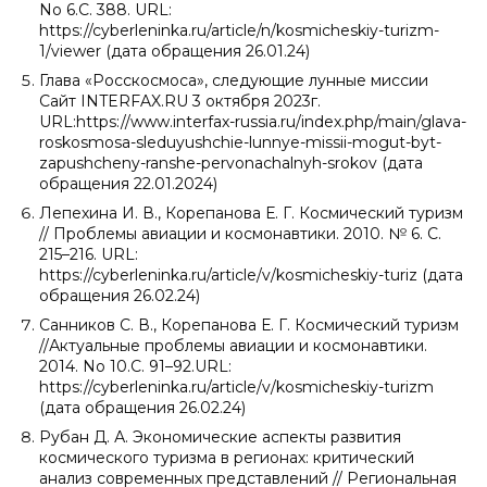
No 6.С. 388. URL:
https://cyberleninka.ru/article/n/kosmicheskiy-turizm-
1/viewer (дата обращения 26.01.24)
Глава «Росскосмоса», следующие лунные миссии
Сайт INTERFAX.RU 3 октября 2023г.
URL:https://www.interfax-russia.ru/index.php/main/glava-
roskosmosa-sleduyushchie-lunnye-missii-mogut-byt-
zapushcheny-ranshe-pervonachalnyh-srokov (дата
обращения 22.01.2024)
Лепехина И. В., Корепанова Е. Г. Космический туризм
// Проблемы авиации и космонавтики. 2010. № 6. С.
215–216. URL:
https://cyberleninka.ru/article/v/kosmicheskiy-turiz (дата
обращения 26.02.24)
Санников С. В., Корепанова Е. Г. Космический туризм
//Актуальные проблемы авиации и космонавтики.
2014. No 10.С. 91–92.URL:
https://cyberleninka.ru/article/v/kosmicheskiy-turizm
(дата обращения 26.02.24)
Рубан Д. А. Экономические аспекты развития
космического туризма в регионах: критический
анализ современных представлений // Региональная