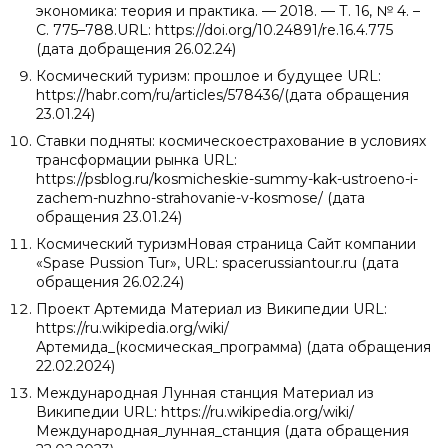
экономика: теория и практика. — 2018. — Т. 16, № 4. –
С. 775–788.URL: https://doi.org/10.24891/re.16.4.775
(дата добращения 26.02.24)
Космический туризм: прошлое и будущее URL:
https://habr.com/ru/articles/578436/(дата обращения
23.01.24)
Ставки подняты: космическоестрахование в условиях
трансформации рынка URL:
https://psblog.ru/kosmicheskie-summy-kak-ustroeno-i-
zachem-nuzhno-strahovanie-v-kosmose/ (дата
обращения 23.01.24)
Космический туризмНовая страница Сайт компании
«Spase Pussion Tur», URL: spacerussiantour.ru (дата
обращения 26.02.24)
Проект Артемида Материал из Википедии URL:
https://ru.wikipedia.org/wiki/
Артемида_(космическая_программа) (дата обращения
22.02.2024)
Международная Лунная станция Материал из
Википедии URL: https://ru.wikipedia.org/wiki/
Международная_лунная_станция (дата обращения