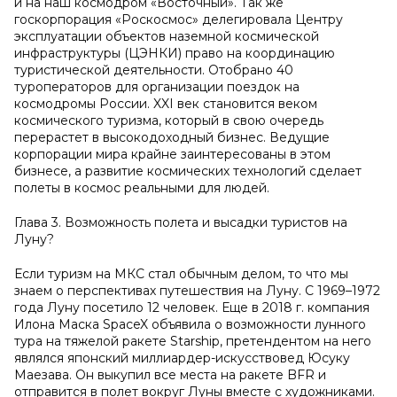
и на наш космодром «Восточный». Так же
госкорпорация «Роскосмос» делегировала Центру
эксплуатации объектов наземной космической
инфраструктуры (ЦЭНКИ) право на координацию
туристической деятельности. Отобрано 40
туроператоров для организации поездок на
космодромы России. XXI век становится веком
космического туризма, который в свою очередь
перерастет в высокодоходный бизнес. Ведущие
корпорации мира крайне заинтересованы в этом
бизнесе, а развитие космических технологий сделает
полеты в космос реальными для людей.
Глава 3. Возможность полета и высадки туристов на
Луну?
Если туризм на МКС стал обычным делом, то что мы
знаем о перспективах путешествия на Луну. С 1969–1972
года Луну посетило 12 человек. Еще в 2018 г. компания
Илона Маска SpaceX объявила о возможности лунного
тура на тяжелой ракете Starship, претендентом на него
являлся японский миллиардер-искусствовед Юсуку
Маезава. Он выкупил все места на ракете BFR и
отправится в полет вокруг Луны вместе с художниками.