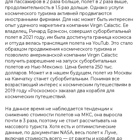
для пассажиров в 2 раза больше, полет в 2 раза выше,
продолжительность в 1.5 раз дольше. Однако услуги
космического туризма активней продвигаются
иностранными фирмами. Для нас может быть интересен
опыт удачного маркетинга компании Virgin Calactic. Ее
владелец, Ричард Брэнсон, совершил суборбитальный
полет в 2021 году, им была достигнута граница космоса
и оттуда велась трансляция полета на YouTub. Это стало
образцом продвижения космического туризма и
позволило американской компании Virgin Calactic
получить разрешение на запуск суборбитальных
полетов из Нью-Мексико. Цена билета 250 тыс.
долларов. Может и в нашем будущем, полет из Москвы
на Камчатку станет суборбитальным. Понимая все
возрастающий интерес к космическим путешествиям в
2019 году «Роскосмос» заказал два корабля для
космических путешествий.
На данное время не наблюдается тенденции к
снижению стоимости полетов на МКС, она выросла
почти в 3 раза, поэтому не стоит рассчитывать на
массового туриста. Хотя есть и оптимистические
данные, по документам NASA, весь полет к Луне,
включая стоимость всего — от ракеты и корабля до