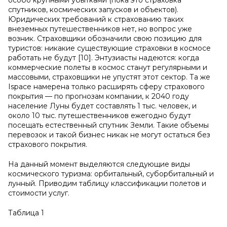
особо крупными убытками (пока это страховка
спутников, космических запусков и объектов).
Юридических требований к страхованию таких
внеземных путешественников нет, но вопрос уже
возник. Страховщики обозначили свою позицию для
туристов: никакие существующие страховки в космосе
работать не будут [10]. Энтузиасты надеются: когда
коммерческие полеты в космос станут регулярными и
массовыми, страховщики не упустят этот сектор. Та же
Ispace намерена только расширять сферу страхового
покрытия — по прогнозам компании, к 2040 году
население Луны будет составлять 1 тыс. человек, и
около 10 тыс. путешественников ежегодно будут
посещать естественный спутник Земли. Такие объемы
перевозок и такой бизнес никак не могут остаться без
страхового покрытия.
На данный момент выделяются следующие виды
космического туризма: орбитальный, суборбитальный и
лунный. Приводим таблицу классификации полетов и
стоимости услуг.
Таблица 1