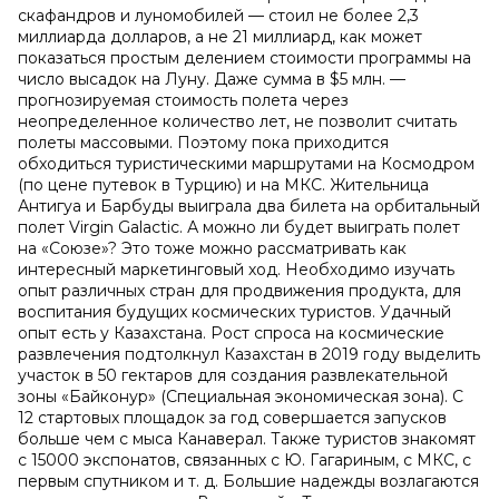
скафандров и луномобилей — стоил не более 2,3
миллиарда долларов, а не 21 миллиард, как может
показаться простым делением стоимости программы на
число высадок на Луну. Даже сумма в $5 млн. —
прогнозируемая стоимость полета через
неопределенное количество лет, не позволит считать
полеты массовыми. Поэтому пока приходится
обходиться туристическими маршрутами на Космодром
(по цене путевок в Турцию) и на МКС. Жительница
Антигуа и Барбуды выиграла два билета на орбитальный
полет Virgin Galactic. А можно ли будет выиграть полет
на «Союзе»? Это тоже можно рассматривать как
интересный маркетинговый ход. Необходимо изучать
опыт различных стран для продвижения продукта, для
воспитания будущих космических туристов. Удачный
опыт есть у Казахстана. Рост спроса на космические
развлечения подтолкнул Казахстан в 2019 году выделить
участок в 50 гектаров для создания развлекательной
зоны «Байконур» (Специальная экономическая зона). С
12 стартовых площадок за год совершается запусков
больше чем с мыса Канаверал. Также туристов знакомят
с 15000 экспонатов, связанных с Ю. Гагариным, с МКС, с
первым спутником и т. д. Большие надежды возлагаются