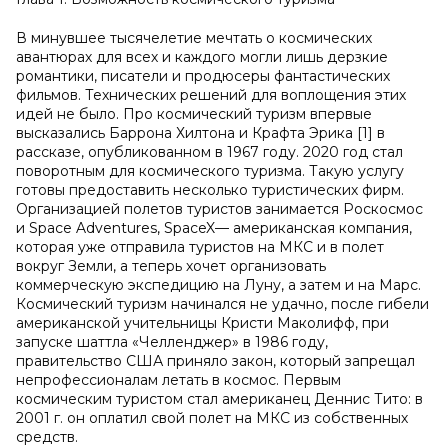
В минувшее тысячелетие мечтать о космических
авантюрах для всех и каждого могли лишь дерзкие
романтики, писатели и продюсеры фантастических
фильмов. Технических решений для воплощения этих
идей не было. Про космический туризм впервые
высказались Баррона Хилтона и Крафта Эрика [1] в
рассказе, опубликованном в 1967 году. 2020 год стал
поворотным для космического туризма. Такую услугу
готовы предоставить несколько туристических фирм.
Организацией полетов туристов занимается Роскосмос
и Space Adventures, SpaceX— американская компания,
которая уже отправила туристов на МКС и в полет
вокруг Земли, а теперь хочет организовать
коммерческую экспедицию на Луну, а затем и на Марс.
Космический туризм начинался не удачно, после гибели
американской учительницы Кристи Маколифф, при
запуске шаттла «Челленджер» в 1986 году,
правительство США приняло закон, который запрещал
непрофессионалам летать в космос. Первым
космическим туристом стал американец Деннис Тито: в
2001 г. он оплатил свой полет на МКС из собственных
средств.