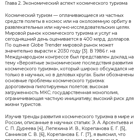
Глава 2. Экономический аспект космического туризма
Космический туризм — оплачивающиеся из частных
средств полеты в космос или на околоземную орбиту в
развлекательных или научно-исследовательских целях.
Мировой рынок космического туризма и услуг на
сегодняшний день оценивается в 400 млрд. долларов.
По оценке Globe Trender мировой рынок может
значительно вырасти к 2030 году [3]. В 1986 г. на
Международном конгрессе был представлен доклад на
тему «Вероятные экономические последствия развития
космического туризма», который широко обсуждался не
только в научных, но в деловых кругах. Были обозначены
основные проблемы космического туризма:
дороговизна пилотируемых полетов; высокая
загруженность МКС; государственная монополия,
ограничивающая частную инициативу; высокий риск для
жизни туристов.
Изучив тренды развития космического туризма в мире и
России, описанные в научных статьях: Э. А. Арсентьева и
С. П. Дуреева [4], Лепехина И. В., Корепанова Е. Г. [5],
Санников С. В. [6], Корепанова Е. Г. [7], я выяснил, что