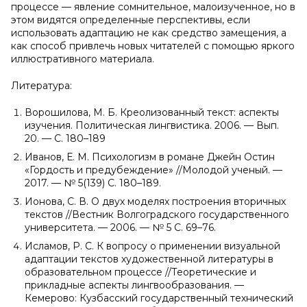
процессе — явление сомнительное, малоизученное, но в
этом видятся определенные перспективы, если
использовать адаптацию не как средство замещения, а
как способ привлечь новых читателей с помощью яркого
иллюстративного материала.
Литература:
Ворошилова, М. Б. Креолизованный текст: аспекты
изучения. Политическая лингвистика. 2006. — Вып.
20. — С. 180–189
Иванов, Е. М. Психологизм в романе Джейн Остин
«Гордость и предубеждение» //Молодой ученый. —
2017. — № 5(139) С. 180–189.
Ионова, С. В. О двух моделях построения вторичных
текстов //Вестник Волгоградского государственного
университета. — 2006. — № 5 С. 69–76.
Исламов, Р. С. К вопросу о применении визуальной
адаптации текстов художественной литературы в
образовательном процессе //Теоретические и
прикладные аспекты лингвообразования. —
Кемерово: Кузбасский государственный технический