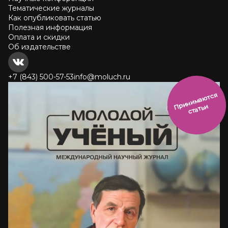
Тематические журналы
Как опубликовать статью
Полезная информация
Оплата и скидки
Об издательстве
+7 (843) 500-57-53
info@moluch.ru
и
н
и
м
а
ют
с
я
ст
ать
П
р
и