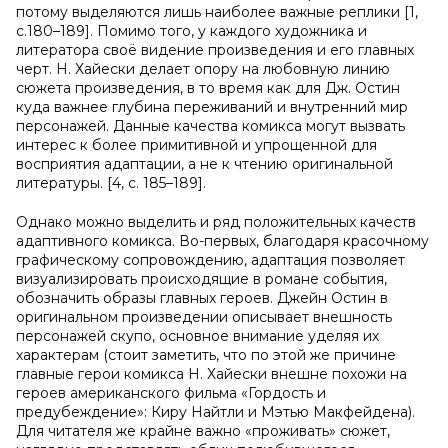
потому выделяются лишь наиболее важные реплики [1,
с.180–189]. Помимо того, у каждого художника и
литератора своё видение произведения и его главных
черт. Н. Хайески делает опору на любовную линию
сюжета произведения, в то время как для Дж. Остин
куда важнее глубина переживаний и внутренний мир
персонажей. Данные качества комикса могут вызвать
интерес к более примитивной и упрощенной для
восприятия адаптации, а не к чтению оригинальной
литературы. [4, с. 185–189].
Однако можно выделить и ряд положительных качеств
адаптивного комикса. Во-первых, благодаря красочному
графическому сопровождению, адаптация позволяет
визуализировать происходящие в романе события,
обозначить образы главных героев. Джейн Остин в
оригинальном произведении описывает внешность
персонажей скупо, основное внимание уделяя их
характерам (стоит заметить, что по этой же причине
главные герои комикса Н. Хайески внешне похожи на
героев американского фильма «Гордость и
предубеждение»: Киру Найтли и Мэтью Макфейдена).
Для читателя же крайне важно «проживать» сюжет,