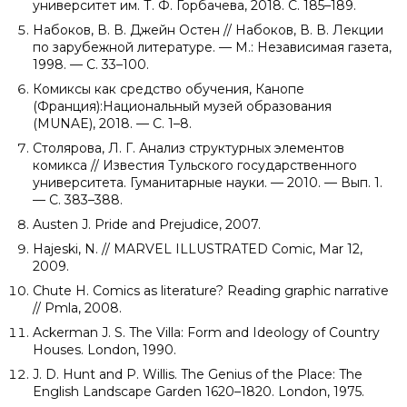
университет им. Т. Ф. Горбачева, 2018. С. 185–189.
Набоков, В. В. Джейн Остен // Набоков, В. В. Лекции
по зарубежной литературе. — М.: Независимая газета,
1998. — С. 33–100.
Комиксы как средство обучения, Канопе
(Франция):Национальный музей образования
(MUNAE), 2018. — С. 1–8.
Столярова, Л. Г. Анализ структурных элементов
комикса // Известия Тульского государственного
университета. Гуманитарные науки. — 2010. — Вып. 1.
— С. 383–388.
Austen J. Pride and Prejudice, 2007.
Hajeski, N. // MARVEL ILLUSTRATED Comic, Mar 12,
2009.
Chute H. Comics as literature? Reading graphic narrative
// Pmla, 2008.
Ackerman J. S. The Villa: Form and Ideology of Country
Houses. London, 1990.
J. D. Hunt and P. Willis. The Genius of the Place: The
English Landscape Garden 1620–1820. London, 1975.