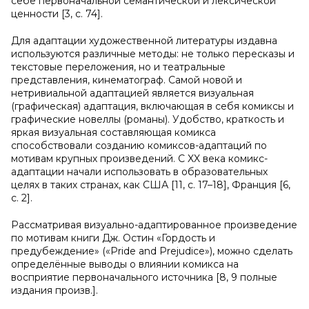
себе первоначальной семантической и лексической
ценности [3, с. 74].
Для адаптации художественной литературы издавна
используются различные методы: не только пересказы и
текстовые переложения, но и театральные
представления, кинематограф. Самой новой и
нетривиальной адаптацией является визуальная
(графическая) адаптация, включающая в себя комиксы и
графические новеллы (романы). Удобство, краткость и
яркая визуальная составляющая комикса
способствовали созданию комиксов-адаптаций по
мотивам крупных произведений. С XX века комикс-
адаптации начали использовать в образовательных
целях в таких странах, как США [11, с. 17–18], Франция [6,
с. 2].
Рассматривая визуально-адаптированное произведение
по мотивам книги Дж. Остин «Гордость и
предубеждение» («Pride and Prejudice»), можно сделать
определённые выводы о влиянии комикса на
восприятие первоначального источника [8, 9 полные
издания произв.].