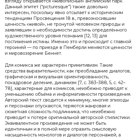
взгляду открывается «живописный» английский парк.
Данный эпитет (“picturesque”) также довольно
интересен, поскольку явно отсылает к историческим
тенденциям Просвещения 18 в., превозносившим
ценность «живой», не тронутой человеком природы и
заявлявшим о необходимости достичь определённого
художественного уровня познания [12, 13] для
постижения истины. Именно это и происходит с главной
героиней — по приезде в Пемберли меняются ценности
и мировоззрение Беннет.
Для комикса же характерен примитивизм. Такие
средства выразительности, как преобладание диалогов,
графическая и визуальная ориентированность,
покадровое деление, динамизм [7, с. 383–388, 5, с. 42–
78], характерные для комиксов, неизбежно приводят к
уменьшению объёма и информативности произведения.
Авторский текст сводится к минимуму, многие эпизоды
и персонажи опускаются, теряются жанровая и
сюжетная сложность подлинника, что неизбежно
приводит к потере оригинальной авторской стилистики.
Эквивалентное произведение не может быть
идентичным и в полной мере отразить смысловую
насыщенность монологов и диалогов персонажей, а