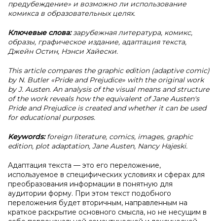
предубеждение» и возможно ли использование
комикса в образовательных целях.
Ключевые слова:
зарубежная литература, комикс,
образы, графическое издание, адаптация текста,
Джейн Остин, Нэнси Хайески.
This article compares the graphic edition (adaptive comic)
by N. Butler «Pride and Prejudice» with the original work
by J. Austen. An analysis of the visual means and structure
of the work reveals how the equivalent of Jane Austen's
Pride and Prejudice is created and whether it can be used
for educational purposes.
Keywords:
foreign literature, comics, images, graphic
edition, plot adaptation, Jane Austen, Nancy Hajeski.
Адаптация текста — это его переложение,
используемое в специфических условиях и сферах для
преобразования информации в понятную для
аудитории форму. При этом текст подобного
переложения будет вторичным, направленным на
краткое раскрытие основного смысла, но не несущим в