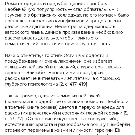
Роман «Гордость и предубеждение» приобрёл
необычайную популярность — стал обязательным к
изучению в британских колледжах, по его мотивам было
поставлено несколько кинофильмов и представлены
различные адаптации. Несмотря на сдержанность
авторского языка, данное произведение необходимо
рассматривать детально, чтобы понять его
семантический посыл и историческую точность.
Важно отметить, что стиль Остин в «Гордости и
предубеждении» очень лаконичен: она избегает
излишних пейзажей и описаний, а характеры главных
героев — Элизабет Беннет и мистера Дарси,
раскрывает не витиеватыми эпитетами, а с помощью
глубокого психологизма [2, с. 417–419].
Так, например, один из немногих пейзажей
(чрезвычайно подробное описание поместья Пемберли
в третьей книге романа) даётся в первую очередь для
раскрытия впечатлений и состояния главной героини [5,
с. 43–77]. «Отсутствие искусственных сооружений»,
естественная красота и разнообразие рощи у Пемберли
отражают перемены в жизни и личности героини. Её