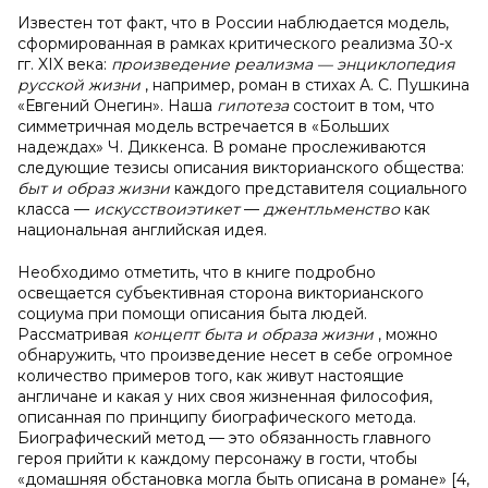
Известен тот факт, что в России наблюдается модель,
сформированная в рамках критического реализма 30-х
гг. XIX века:
произведение реализма — энциклопедия
русской жизни
, например, роман в стихах А. С. Пушкина
«Евгений Онегин». Наша
гипотеза
состоит в том, что
симметричная модель встречается в «Больших
надеждах» Ч. Диккенса. В романе прослеживаются
следующие тезисы описания викторианского общества:
быт и образ жизни
каждого представителя социального
класса —
искусствоиэтикет
—
джентльменство
как
национальная английская идея.
Необходимо отметить, что в книге подробно
освещается субъективная сторона викторианского
социума при помощи описания быта людей.
Рассматривая
концепт быта и образа жизни
, можно
обнаружить, что произведение несет в себе огромное
количество примеров того, как живут настоящие
англичане и какая у них своя жизненная философия,
описанная по принципу биографического метода.
Биографический метод — это обязанность главного
героя прийти к каждому персонажу в гости, чтобы
«домашняя обстановка могла быть описана в романе» [4,