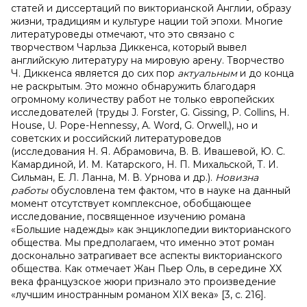
статей и диссертаций по викторианской Англии, образу
жизни, традициям и культуре нации той эпохи. Многие
литературоведы отмечают, что это связано с
творчеством Чарльза Диккенса, который вывел
английскую литературу на мировую арену. Творчество
Ч. Диккенса является до сих пор
актуальным
и до конца
не раскрытым. Это можно обнаружить благодаря
огромному количеству работ не только европейских
исследователей (труды J. Forster, G. Gissing, P. Collins, H.
House, U. Pope-Hennessy, A. Word, G. Orwell,), но и
советских и российский литературоведов
(исследования Н. Я. Абрамовича, В. В. Ивашевой, Ю. С.
Камардиной, И. М. Катарского, Н. П. Михальской, Т. И.
Сильман, Е. Л. Ланна, М. В. Урнова и др.).
Новизна
работы
обусловлена тем фактом, что в науке на данный
момент отсутствует комплексное, обобщающее
исследование, посвященное изучению романа
«Большие надежды» как энциклопедии викторианского
общества. Мы предполагаем, что именно этот роман
досконально затрагивает все аспекты викторианского
общества. Как отмечает Жан Пьер Оль, в середине XX
века французское жюри признало это произведение
«лучшим иностранным романом XIX века» [3, с. 216].