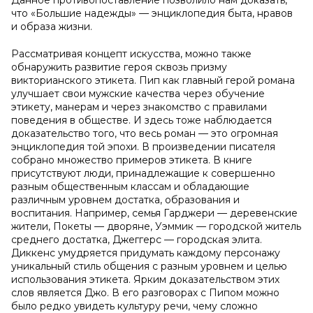
Данное противопоставление позволило нам доказать,
что «Большие надежды» — энциклопедия быта, нравов
и образа жизни.
Рассматривая концепт искусства, можно также
обнаружить развитие героя сквозь призму
викторианского этикета. Пип как главный герой романа
улучшает свои мужские качества через обучение
этикету, манерам и через знакомство с правилами
поведения в обществе. И здесь тоже наблюдается
доказательство того, что весь роман — это огромная
энциклопедия той эпохи. В произведении писателя
собрано множество примеров этикета. В книге
присутствуют люди, принадлежащие к совершенно
разным общественным классам и обладающие
различным уровнем достатка, образования и
воспитания. Например, семья Гарджери — деревенские
жители, Покеты — дворяне, Уэммик — городской житель
среднего достатка, Джеггерс — городская элита.
Диккенс умудряется придумать каждому персонажу
уникальный стиль общения с разным уровнем и целью
использования этикета. Ярким доказательством этих
слов является Джо. В его разговорах с Пипом можно
было редко увидеть культуру речи, чему сложно