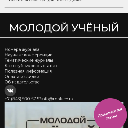
МОЛОДОЙ УЧЁНЫЙ
Номера журнала
Научные конференции
Тематические журналы
Как опубликовать статью
Полезная информация
Оплата и скидки
Об издательстве
+7 (843) 500-57-53
info@moluch.ru
и
н
и
м
а
ют
с
я
ст
ать
П
р
и