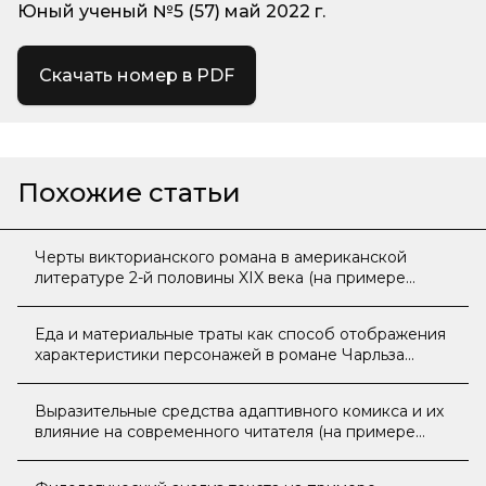
Юный ученый №5 (57) май 2022 г.
Скачать номер в PDF
Похожие статьи
Черты викторианского романа в американской
литературе 2-й половины XIX века (на примере
произведения Л. М. Олкотт «Маленькие женщины»)
Еда и материальные траты как способ отображения
характеристики персонажей в романе Чарльза
Диккенса «Приключения Оливера Твиста»
Выразительные средства адаптивного комикса и их
влияние на современного читателя (на примере
романа Дж. Остин «Гордость и предубеждение» и
одноименного комикса Н. Хайески)