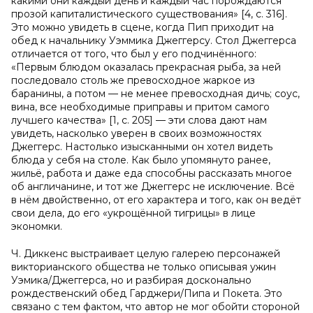
какими они каждый день и каждый час порождаются
прозой капиталистического существования» [4, с. 316].
Это можно увидеть в сцене, когда Пип приходит на
обед к начальнику Уэммика Джеггерсу. Стол Джеггерса
отличается от того, что был у его подчинённого:
«Первым блюдом оказалась прекрасная рыба, за ней
последовало столь же превосходное жаркое из
баранины, а потом — не менее превосходная дичь; соус,
вина, все необходимые приправы и притом самого
лучшего качества» [1, с. 205] — эти слова дают нам
увидеть, насколько уверен в своих возможностях
Джеггерс. Настолько изысканными он хотел видеть
блюда у себя на столе. Как было упомянуто ранее,
жильё, работа и даже еда способны рассказать многое
об англичанине, и тот же Джеггерс не исключение. Всё
в нём двойственно, от его характера и того, как он ведёт
свои дела, до его «укрощённой тигрицы» в лице
экономки.
Ч. Диккенс выстраивает целую галерею персонажей
викторианского общества не только описывая ужин
Уэмика/Джеггерса, но и разбирая досконально
рождественский обед Гарджери/Пипа и Покета. Это
связано с тем фактом, что автор не мог обойти стороной