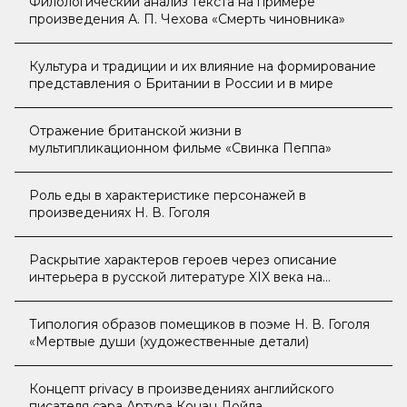
Филологический анализ текста на примере
произведения А. П. Чехова «Смерть чиновника»
Культура и традиции и их влияние на формирование
представления о Британии в России и в мире
Отражение британской жизни в
мультипликационном фильме «Свинка Пеппа»
Роль еды в характеристике персонажей в
произведениях Н. В. Гоголя
Раскрытие характеров героев через описание
интерьера в русской литературе XIX века на
примере произведений А. С. Пушкина «Капитанская
дочка» и И. А. Гончарова «Обломов»
Типология образов помещиков в поэме Н. В. Гоголя
«Мертвые души (художественные детали)
Концепт privacy в произведениях английского
писателя сэра Артура Конан Дойла