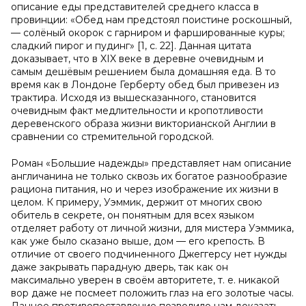
описание еды представителей среднего класса в
провинции: «Обед нам предстоял поистине роскошный,
— солёный окорок с гарниром и фаршированные куры;
сладкий пирог и пудинг» [1, с. 22]. Данная цитата
доказывает, что в XIX веке в деревне очевидным и
самым дешёвым решением была домашняя еда. В то
время как в Лондоне Герберту обед был привезен из
трактира. Исходя из вышесказанного, становится
очевидным факт медлительности и кропотливости
деревенского образа жизни викторианской Англии в
сравнении со стремительной городской.
Роман «Большие надежды» представляет нам описание
англичанина не только сквозь их богатое разнообразие
рациона питания, но и через изображение их жизни в
целом. К примеру, Уэммик, держит от многих свою
обитель в секрете, он понятным для всех языком
отделяет работу от личной жизни, для мистера Уэммика,
как уже было сказано выше, дом — его крепость. В
отличие от своего подчиненного Джеггерсу нет нужды
даже закрывать парадную дверь, так как он
максимально уверен в своём авторитете, т. е. никакой
вор даже не посмеет положить глаз на его золотые часы.