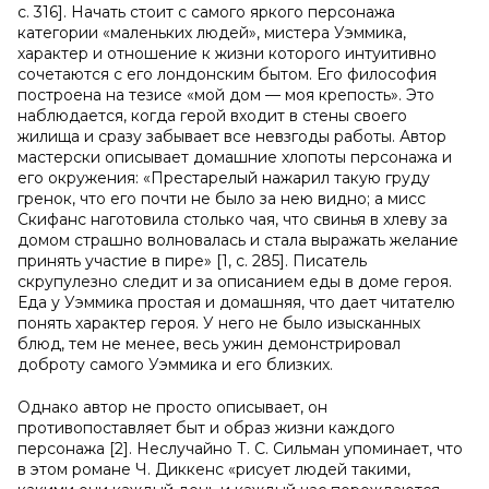
с. 316]. Начать стоит с самого яркого персонажа
категории «маленьких людей», мистера Уэммика,
характер и отношение к жизни которого интуитивно
сочетаются с его лондонским бытом. Его философия
построена на тезисе «мой дом — моя крепость». Это
наблюдается, когда герой входит в стены своего
жилища и сразу забывает все невзгоды работы. Автор
мастерски описывает домашние хлопоты персонажа и
его окружения: «Престарелый нажарил такую груду
гренок, что его почти не было за нею видно; а мисс
Скифанс наготовила столько чая, что свинья в хлеву за
домом страшно волновалась и стала выражать желание
принять участие в пире» [1, с. 285]. Писатель
скрупулезно следит и за описанием еды в доме героя.
Еда у Уэммика простая и домашняя, что дает читателю
понять характер героя. У него не было изысканных
блюд, тем не менее, весь ужин демонстрировал
доброту самого Уэммика и его близких.
Однако автор не просто описывает, он
противопоставляет быт и образ жизни каждого
персонажа [2]. Неслучайно Т. С. Сильман упоминает, что
в этом романе Ч. Диккенс «рисует людей такими,