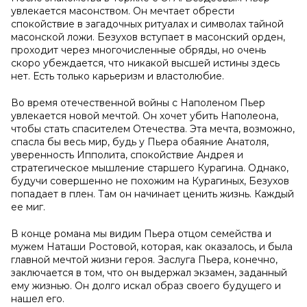
увлекается масонством. Он мечтает обрести
спокойствие в загадочных ритуалах и символах тайной
масонской ложи. Безухов вступает в масонский орден,
проходит через многочисленные обряды, но очень
скоро убеждается, что никакой высшей истины здесь
нет. Есть только карьеризм и властолюбие.
Во время отечественной войны с Наполеном Пьер
увлекается новой мечтой. Он хочет убить Наполеона,
чтобы стать спасителем Отечества. Эта мечта, возможно,
спасла бы весь мир, будь у Пьера обаяние Анатоля,
уверенность Ипполита, спокойствие Андрея и
стратегическое мышление старшего Курагина. Однако,
будучи совершенно не похожим на Курагиных, Безухов
попадает в плен. Там он начинает ценить жизнь. Каждый
ее миг.
В конце романа мы видим Пьера отцом семейства и
мужем Наташи Ростовой, которая, как оказалось, и была
главной мечтой жизни героя. Заслуга Пьера, конечно,
заключается в том, что он выдержал экзамен, заданный
ему жизнью. Он долго искал образ своего будущего и
нашел его.