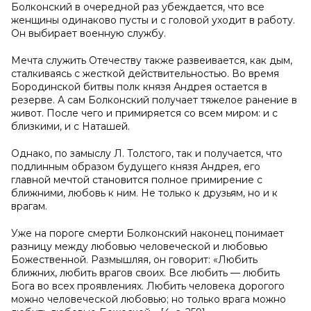
Болконский в очередной раз убеждается, что все
женщины одинаково пусты и с головой уходит в работу.
Он выбирает военную службу.
Мечта служить Отечеству также развеивается, как дым,
сталкиваясь с жесткой действительностью. Во время
Бородинской битвы полк князя Андрея остается в
резерве. А сам Болконский получает тяжелое ранение в
живот. После чего и примиряется со всем миром: и с
близкими, и с Наташей.
Однако, по замыслу Л. Толстого, так и получается, что
подлинным образом будущего князя Андрея, его
главной мечтой становится полное примирение с
ближними, любовь к ним. Не только к друзьям, но и к
врагам.
Уже на пороге смерти Болконский наконец понимает
разницу между любовью человеческой и любовью
Божественной. Размышляя, он говорит: «Любить
ближних, любить врагов своих. Все любить — любить
Бога во всех проявлениях. Любить человека дорогого
можно человеческой любовью; но только врага можно