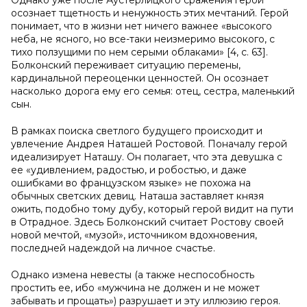
Однако уже после Аустерлицкого сражения герой
осознает тщетность и ненужность этих мечтаний. Герой
понимает, что в жизни нет ничего важнее «высокого
неба, не ясного, но все-таки неизмеримо высокого, с
тихо ползущими по нем серыми облаками» [4, с. 63].
Болконский переживает ситуацию перемены,
кардинальной переоценки ценностей. Он осознает
насколько дорога ему его семья: отец, сестра, маленький
сын.
В рамках поиска светлого будущего происходит и
увлечение Андрея Наташей Ростовой. Поначалу герой
идеализирует Наташу. Он полагает, что эта девушка с
ее «удивлением, радостью, и робостью, и даже
ошибками во французском языке» не похожа на
обычных светских девиц. Наташа заставляет князя
ожить, подобно тому дубу, который герой видит на пути
в Отрадное. Здесь Болконский считает Ростову своей
новой мечтой, «музой», источником вдохновения,
последней надеждой на личное счастье.
Однако измена невесты (а также неспособность
простить ее, ибо «мужчина не должен и не может
забывать и прощать») разрушает и эту иллюзию героя.