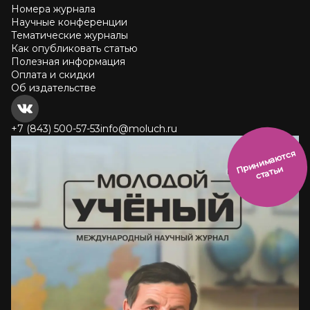
Номера журнала
Научные конференции
Тематические журналы
Как опубликовать статью
Полезная информация
Оплата и скидки
Об издательстве
+7 (843) 500-57-53
info@moluch.ru
и
н
и
м
а
ют
с
я
ст
ать
П
р
и