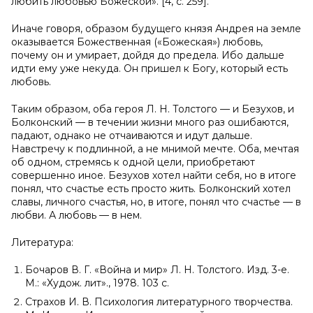
любить любовью Божеской». [4, с. 259].
Иначе говоря, образом будущего князя Андрея на земле
оказывается Божественная («Божеская») любовь,
почему он и умирает, дойдя до предела. Ибо дальше
идти ему уже некуда. Он пришел к Богу, который есть
любовь.
Таким образом, оба героя Л. Н. Толстого — и Безухов, и
Болконский — в течении жизни много раз ошибаются,
падают, однако не отчаиваются и идут дальше.
Навстречу к подлинной, а не мнимой мечте. Оба, мечтая
об одном, стремясь к одной цели, приобретают
совершенно иное. Безухов хотел найти себя, но в итоге
понял, что счастье есть просто жить. Болконский хотел
славы, личного счастья, но, в итоге, понял что счастье — в
любви. А любовь — в нем.
Литература:
Бочаров В. Г. «Война и мир» Л. Н. Толстого. Изд. 3-е.
М.: «Худож. лит»., 1978. 103 с.
Страхов И. В. Психология литературного творчества.