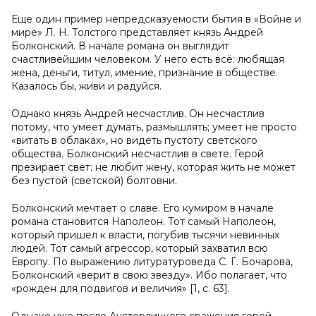
Еще один пример непредсказуемости бытия в «Войне и
мире» Л. Н. Толстого представляет князь Андрей
Болконский. В начале романа он выглядит
счастливейшим человеком. У него есть всё: любящая
жена, деньги, титул, имение, признание в обществе.
Казалось бы, живи и радуйся.
Однако князь Андрей несчастлив. Он несчастлив
потому, что умеет думать, размышлять; умеет не просто
«витать в облаках», но видеть пустоту светского
общества. Болконский несчастлив в свете. Герой
презирает свет; не любит жену, которая жить не может
без пустой (светской) болтовни.
Болконский мечтает о славе. Его кумиром в начале
романа становится Наполеон. Тот самый Наполеон,
который пришел к власти, погубив тысячи невинных
людей. Тот самый агрессор, который захватил всю
Европу. По выражению литуратуроведа С. Г. Бочарова,
Болконский «верит в свою звезду». Ибо полагает, что
«рожден для подвигов и величия» [1, с. 63].