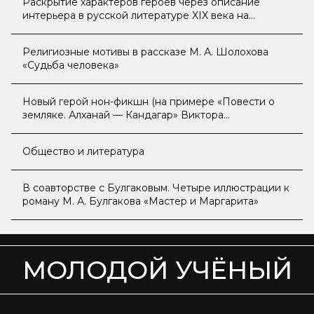
Раскрытие характеров героев через описание
интерьера в русской литературе XIX века на
примере произведений А. С. Пушкина «Капитанская
дочка» и И. А. Гончарова «Обломов»
Религиозные мотивы в рассказе М. А. Шолохова
«Судьба человека»
Новый герой нон-фикшн (на примере «Повести о
земляке. Алханай — Кандагар» Виктора
Балдоржиева)
Общество и литература
В соавторстве с Булгаковым. Четыре иллюстрации к
роману М. А. Булгакова «Мастер и Маргарита»
МОЛОДОЙ УЧЁНЫЙ