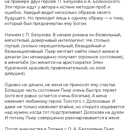
на примере двух героев: П. Безухова и А. Болконского.
Эти герои идут у автора к истине методом проб и
ошибок. Каждый видит несколько образов своего
будущего. Но приходит лишь к одному образу — к тому,
который был предначертан ему Богом.
Начнем с П. Безухова. В начале романа он безвольный,
мягкотелый, доверчивый интеллигент. Не столько
глупый, сколько нерешительный, безыдейный и
безынициативный. Пьер мечтает найти смысл жизни в
деньгах (он неожиданно получает огромное состояние),
в женитьбе (он женится на аристократке Элен
Курагиной, красивой, привлекательной, но злой
девушке).
Однако ни деньги, не жена не приносят ему счастья.
Бóльшую часть состояния Пьер очень быстро теряет
(хотя все равно остается очень богатым). А жена
изменяет любимому герою Толстого с Долоховым. И
даже не только изменяет втайне, но открыто издевается
над мужем, когда тот подстреливает Долохова на дуэли.
И потому Пьер совершенно разочаровывается в жене.
После знакомства в Торжке с О. А. Бездеевым Пьер