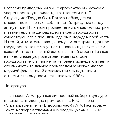
Согласно приведённым выше аргументам мы можем с
уверенностью утверждать, что в повести А. и Б.
Стругацких «Трудно быть Богом» наблюдается
множество ключевых особенностей, присущих жанру
антиутопии. В данном произведении мы как бы смотрим
глазами героя на деградацию некоего государства,
существующего в прошлом, где он вынужден пребывать.
И герой, и читатель знают, к чему в итоге придёт данное
государство, но не могут на это повлиять, так же, как и
каждый отдельно взятый житель данной страны. Так как
в повести важную роль играет именно строй
государства, его влияние на человека, живущего в нём, и
его личность, то данное произведение можно назвать
научной фантастикой с элементами антиутопии и
отнести к такому произведению как «1984»
Литература:
1. Гаспаров, А. А. Труд как личностный выбор в культуре
шестидесятников (на примере пьес В. С. Розова
«Страница жизни» и «В добрый час») / А. А. Гаспаров. —
Текст: непосредственный // Молодой ученый. — 2021. —