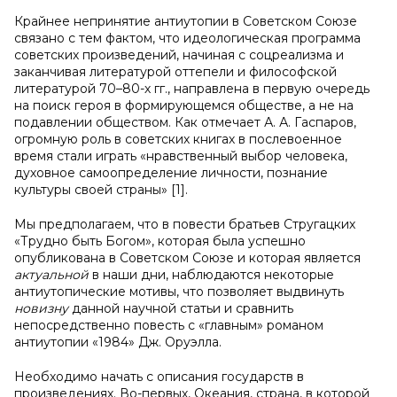
Крайнее непринятие антиутопии в Советском Союзе
связано с тем фактом, что идеологическая программа
советских произведений, начиная с соцреализма и
заканчивая литературой оттепели и философской
литературой 70–80-х гг., направлена в первую очередь
на поиск героя в формирующемся обществе, а не на
подавлении обществом. Как отмечает А. А. Гаспаров,
огромную роль в советских книгах в послевоенное
время стали играть «нравственный выбор человека,
духовное самоопределение личности, познание
культуры своей страны» [1].
Мы предполагаем, что в повести братьев Стругацких
«Трудно быть Богом», которая была успешно
опубликована в Советском Союзе и которая является
актуальной
в наши дни, наблюдаются некоторые
антиутопические мотивы, что позволяет выдвинуть
новизну
данной научной статьи и сравнить
непосредственно повесть с «главным» романом
антиутопии «1984» Дж. Оруэлла.
Необходимо начать с описания государств в
произведениях. Во-первых, Океания, страна, в которой