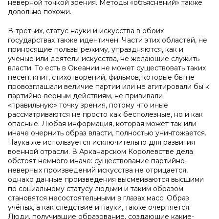
неверной точкой зрения. Методы «объяснений» также
довольно похожи.
В-третьих, статус науки и искусства в обоих
государствах также идентичен. Части этих областей, не
приносящие пользы режиму, упраздняются, как и
учёные или деятели искусства, не желающие служить
власти. То есть в Океании не может существовать таких
песен, книг, стихотворений, фильмов, которые бы не
провозглашали величие партии или не агитировали бы к
партийно-верным действиям, не прививали
«правильную» точку зрения, потому что иные
рассматриваются не просто как бесполезные, но и как
опасные. Любая информация, которая может так или
иначе очернить образ власти, полностью уничтожается.
Наука же используется исключительно для развития
военной отрасли. В Арканарском Королевстве дела
обстоят немного иначе: существование партийно-
неверных произведений искусства не отрицается,
однако данные произведения высмеиваются высшими
по социальному статусу людьми и таким образом
становятся несостоятельными в глазах масс. Образ
учёных, а как следствие и науки, также очерняется.
Люди, получившие образование, создающие какие-