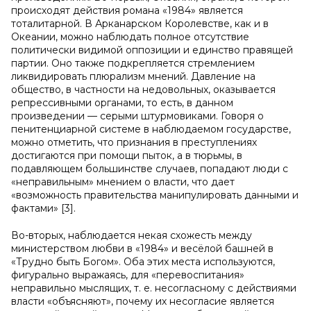
происходят действия романа «1984» является
тоталитарной. В Арканарском Королевстве, как и в
Океании, можно наблюдать полное отсутствие
политически видимой оппозиции и единство правящей
партии. Оно также подкрепляется стремлением
ликвидировать плюрализм мнений. Давление на
общество, в частности на недовольных, оказывается
репрессивными органами, то есть, в данном
произведении — серыми штурмовиками. Говоря о
пенитенциарной системе в наблюдаемом государстве,
можно отметить, что признания в преступлениях
достигаются при помощи пыток, а в тюрьмы, в
подавляющем большинстве случаев, попадают люди с
«неправильным» мнением о власти, что дает
«возможность правительства манипулировать данными и
фактами» [3].
Во-вторых, наблюдается некая схожесть между
министерством любви в «1984» и весёлой башней в
«Трудно быть Богом». Оба этих места используются,
фигурально выражаясь, для «перевоспитания»
неправильно мыслящих, т. е. несогласному с действиями
власти «объясняют», почему их несогласие является