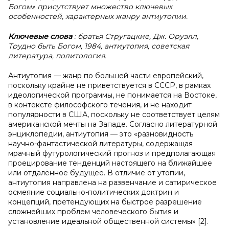
Богом» присутствует множество ключевых
особенностей, характерных жанру антиутопии.
Ключевые слова
: братья Стругацкие, Дж. Оруэлл,
Трудно быть Богом, 1984, антиутопия, советская
литература, политология.
Антиутопия — жанр по большей части европейский,
поскольку крайне не приветствуется в СССР, в рамках
идеологической программы, не понимается на Востоке,
в контексте философского течения, и не находит
популярности в США, поскольку не соответствует целям
американской мечты на Западе. Согласно литературной
энциклопедии, антиутопия — это «разновидность
научно-фантастической литературы, содержащая
мрачный футурологический прогноз и предполагающая
проецирование тенденций настоящего на ближайшее
или отдалённое будущее. В отличие от утопии,
антиутопия направлена на развенчание и сатирическое
осмеяние социально-политических доктрин и
концепций, претендующих на быстрое разрешение
сложнейших проблем человеческого бытия и
установление идеальной общественной системы» [2].