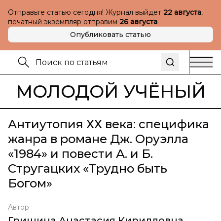
Отправьте статью сегодня! Журнал выйдет
22 августа
,
печатный экземпляр отправим
26 августа
Опубликовать статью
МОЛОДОЙ УЧЁНЫЙ
Антиутопия ХХ века: специфика
жанра в романе Дж. Оруэлла
«1984» и повести А. и Б.
Стругацких «Трудно быть
Богом»
Автор
Гришина Анастасия Кирилловна