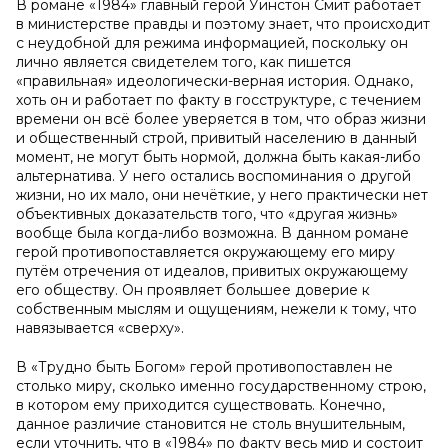
В романе «1984» главный герой Уинстон Смит работает
в министерстве правды и поэтому знает, что происходит
с неудобной для режима информацией, поскольку он
лично является свидетелем того, как пишется
«правильная» идеологически-верная история. Однако,
хоть он и работает по факту в госструктуре, с течением
времени он всё более уверяется в том, что образ жизни
и общественный строй, привитый населению в данный
момент, не могут быть нормой, должна быть какая-либо
альтернатива. У него остались воспоминания о другой
жизни, но их мало, они нечёткие, у него практически нет
объективных доказательств того, что «другая жизнь»
вообще была когда-либо возможна. В данном романе
герой противопоставляется окружающему его миру
путём отречения от идеалов, привитых окружающему
его обществу. Он проявляет большее доверие к
собственным мыслям и ощущениям, нежели к тому, что
навязывается «сверху».
В «Трудно быть Богом» герой противопоставлен не
столько миру, сколько именно государственному строю,
в котором ему приходится существовать. Конечно,
данное различие становится не столь внушительным,
если уточнить, что в «1984» по факту весь мир и состоит