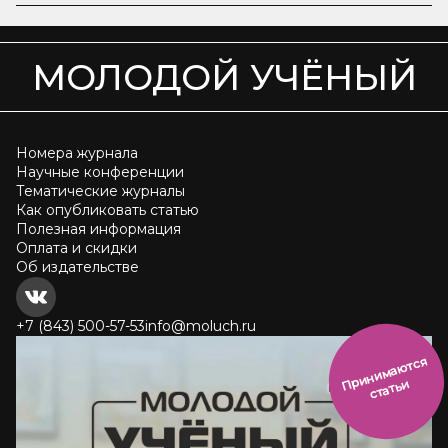
МОЛОДОЙ УЧЁНЫЙ
Номера журнала
Научные конференции
Тематические журналы
Как опубликовать статью
Полезная информация
Оплата и скидки
Об издательстве
+7 (843) 500-57-53
info@moluch.ru
и
н
и
м
а
ют
с
я
ст
ать
П
р
и