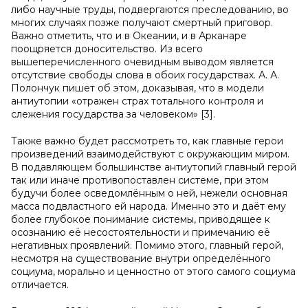
либо научные труды, подвергаются преследованию, во
многих случаях позже получают смертный приговор.
Важно отметить, что и в Океании, и в Арканаре
поощряется доносительство. Из всего
вышеперечисленного очевидным выводом является
отсутствие свободы слова в обоих государствах. А. А.
Полончук пишет об этом, доказывая, что в модели
антиутопии «отражен страх тотального контроля и
слежения государства за человеком» [3].
Также важно будет рассмотреть то, как главные герои
произведений взаимодействуют с окружающим миром.
В подавляющем большинстве антиутопий главный герой
так или иначе противопоставлен системе, при этом
будучи более осведомлённым о ней, нежели основная
масса подвластного ей народа. Именно это и даёт ему
более глубокое понимание системы, приводящее к
осознанию её несостоятельности и примечанию её
негативных проявлений. Помимо этого, главный герой,
несмотря на существование внутри определённого
социума, морально и ценностно от этого самого социума
отличается.