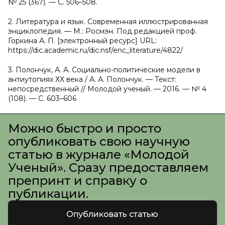
№ 25 (367). — С. 506–508.
2. Литература и язык. Современная иллюстрированная
энциклопедия. — М.: Росмэн. Под редакцией проф.
Горкина А. П. [электронный ресурс] URL:
https://dic.academic.ru/dic.nsf/enc_literature/4822/
3. Полончук, А. А. Социально-политические модели в
антиутопиях ХХ века / А. А. Полончук. — Текст:
непосредственный // Молодой ученый. — 2016. — № 4
(108). — С. 603–606
Можно быстро и просто
опубликовать свою научную
статью в журнале «Молодой
Ученый». Сразу предоставляем
препринт и справку о
публикации.
Опубликовать статью