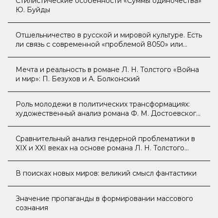
Стилистические особенности «Суммы одиночества»
Ю. Буйды
Отшельничество в русской и мировой культуре. Есть
ли связь с современной «проблемой 8050» или
эффектом хикикомори?
Мечта и реальность в романе Л. Н. Толстого «Война
и мир»: П. Безухов и А. Болконский
Роль молодежи в политических трансформациях:
художественный анализ романа Ф. М. Достоевского
«Бесы»
Сравнительный анализ гендерной проблематики в
XIX и XXI веках на основе романа Л. Н. Толстого
«Анна Каренина»
В поисках новых миров: великий смысл фантастики
Значение пропаганды в формировании массового
сознания