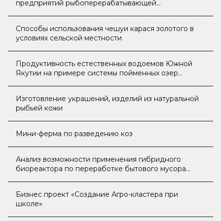
предприятий рыбоперерабатывающей
промышленности Хабаровского края за счет
разработки уникального состава соуса для
Способы использования чешуи карася золотого в
пресервов»
условиях сельской местности
Продуктивность естественных водоемов Южной
Якутии на примере системы пойменных озер
Большой и Малый Сордонох
Изготовление украшений, изделий из натуральной
рыбьей кожи
Мини-ферма по разведению коз
Анализ возможности применения гибридного
биореактора по переработке бытового мусора
полярников на перспективной научно-
исследовательской станции в Арктике
Бизнес проект «Создание Агро-кластера при
школе»