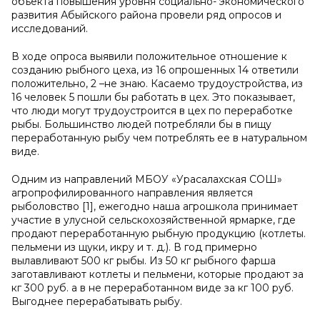
объекта повышения уровня социально- экономического
развития Абыйского района провели ряд опросов и
исследований.
В ходе опроса выявили положительное отношение к
созданию рыбного цеха, из 16 опрошенных 14 ответили
положительно, 2 –не знаю. Касаемо трудоустройства, из
16 человек 5 пошли бы работать в цех. Это показывает,
что люди могут трудоустроится в цех по переработке
рыбы. Большинство людей потребляли бы в пищу
переработанную рыбу чем потреблять ее в натуральном
виде.
Одним из направлений МБОУ «Урасалахская СОШ»
агропрофилированного направления является
рыболовство [1], ежегодно наша агрошкола принимает
участие в улусной сельскохозяйственной ярмарке, где
продают переработанную рыбную продукцию (котлеты.
пельмени из щуки, икру и т. д.). В год примерно
вылавливают 500 кг рыбы. Из 50 кг рыбного фарша
заготавливают котлеты и пельмени, которые продают за
кг 300 руб. а в не переработанном виде за кг 100 руб.
Выгоднее перерабатывать рыбу.