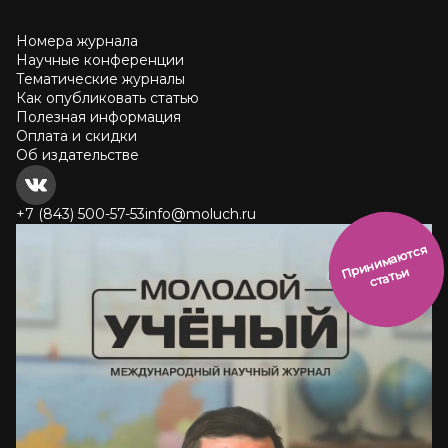
Номера журнала
Научные конференции
Тематические журналы
Как опубликовать статью
Полезная информация
Оплата и скидки
Об издательстве
+7 (843) 500-57-53
info@moluch.ru
и
н
и
м
а
ют
с
я
ст
ать
П
р
и