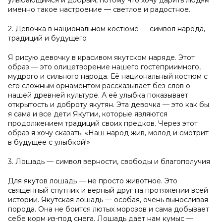
улыбающимся и добрым, потому что хочу дарить людям
именно такое настроение — светлое и радостное.
2. Девочка в национальном костюме — символ народа,
традиций и будущего
Я рисую девочку в красивом якутском наряде. Этот
образ — это олицетворение нашего гостеприимного,
мудрого и сильного народа. Её национальный костюм с
его сложным орнаментом рассказывает без слов о
нашей древней культуре. А её улыбка показывает
открытость и доброту якутян. Эта девочка — это как бы
я сама и все дети Якутии, которые являются
продолжением традиций своих предков. Через этот
образ я хочу сказать: «Наш народ жив, молод и смотрит
в будущее с улыбкой!»
3. Лошадь — символ верности, свободы и благополучия
Для якутов лошадь — не просто животное. Это
священный спутник и верный друг на протяжении всей
истории. Якутская лошадь — особая, очень выносливая
порода. Она не боится лютых морозов и сама добывает
себе корм из-под снега. Лошадь даёт нам кумыс —