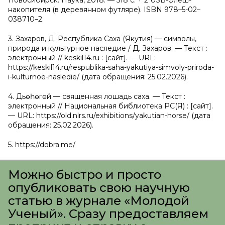
Новосибирск: Наука, 2018. — 518 с. + 2 USB-флеш-
накопителя (в деревянном футляре). ISBN 978–5-02–
038710–2.
3. Захаров, Д. Республика Саха (Якутия) — символы,
природа и культурное наследие / Д. Захаров. — Текст :
электронный // keskil14.ru : [сайт]. — URL:
https://keskil14.ru/respublika-saha-yakutiya-simvoly-priroda-
i-kulturnoe-nasledie/ (дата обращения: 25.02.2026).
4. Дьөһөгөй — священная лошадь саха. — Текст :
электронный // Национальная библиотека РС(Я) : [сайт].
— URL: https://old.nlrs.ru/exhibitions/yakutian-horse/ (дата
обращения: 25.02.2026).
5. https://dobra.me/
Можно быстро и просто
опубликовать свою научную
статью в журнале «Молодой
Ученый». Сразу предоставляем