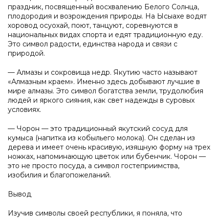
праздник, посвященный восхвалению Белого Солнца,
плодородия и возрождения природы. На Ысыахе водят
хоровод осуохай, поют, танцуют, соревнуются в
национальных видах спорта и едят традиционную еду.
Это символ радости, единства народа и связи с
природой.
— Алмазы и сокровища недр. Якутию часто называют
«Алмазным краем». Именно здесь добывают лучшие в
мире алмазы. Это символ богатства земли, трудолюбия
людей и яркого сияния, как свет надежды в суровых
условиях.
— Чорон — это традиционный якутский сосуд для
кумыса (напитка из кобыльего молока). Он сделан из
дерева и имеет очень красивую, изящную форму на трех
ножках, напоминающую цветок или бубенчик. Чорон —
это не просто посуда, а символ гостеприимства,
изобилия и благопожеланий.
Вывод
Изучив символы своей республики, я поняла, что