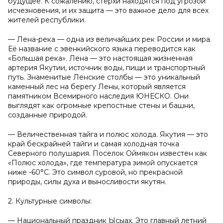
будущее. К сожалению, стерхи находятся под угрозой
исчезновения, и их защита — это важное дело для всех
жителей республики.
— Лена-река — одна из величайших рек России и мира.
Её название с эвенкийского языка переводится как
«Большая река». Лена — это настоящая жизненная
артерия Якутии, источник воды, пищи и транспортный
путь. Знаменитые Ленские столбы — это уникальный
каменный лес на берегу Лены, который является
памятником Всемирного наследия ЮНЕСКО. Они
выглядят как огромные крепостные стены и башни,
созданные природой.
— Величественная тайга и полюс холода. Якутия — это
край бескрайней тайги и самая холодная точка
Северного полушария. Поселок Оймякон известен как
«Полюс холода», где температура зимой опускается
ниже -60°C. Это символ суровой, но прекрасной
природы, силы духа и выносливости якутян.
2. Культурные символы:
— Национальный праздник Ысыах. Это главный летний