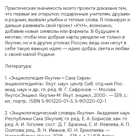
Практическая значимость моего проекта доказана тем,
что первые же открытки, подаренные учителям, друзьям
и родным, вызвали улыбки и теплые слова. Я планирую и
дальше развивать свой проект «КҮН», возможно,
добавив новые символы или форматы. В будущем я
мечтаю, чтобы мои добрые карты увидели не только в
Якутии, но и в других уголках России, ведь они несут в
себе такую важную идею — идею добра, света и любви
к своей малой Родине.
Литература:
1. «Энциклопедия Якутии = Саха Сирин
энциклопедията». Якут. науч. центр Сиб. отд-ния Рос.
акад. наук и др.; гл. ред. Ф. Г. Сафронов. — Москва;
Якутск:Энцикл. Якутии-М: Якут. энцикл., 2000-. — 539, с.:
ил., портр.. ISBN 5–901220–01–3, 5–901220–02–1.
2. «Энциклопедический словарь Якутии». Академия наук
Республики Саха (Якутия); гл. ред. Е. А. Борисов; зам. гл.
ред. А. И. Гоголев; сост.: Д. Г. Брагина, С. И. Иевлева, А. П.
Осипова; рец.: В. Н. Иванов, Ю. Н. Ермолаева. —