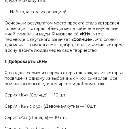
друзьям и бабушке.
— Наблюдала за их реакцией.
Основным результатом моего проекта стала авторская
коллекция, которая объединяет в себе все изученные
мной символы и идеи. Я назвала её
«КҮН»
, что в
переводе с якутского означает
«Солнце»
. Это слово
для меня — символ света, добра, тепла и жизни, которое
я хочу дарить людям через своё творчество.
1. Доброкарты «КҮН»
Я создала серию из сорока открыток, каждая из которых
посвящена одному из выбранных мной символов. Все
они выполнены в едином ярком и добром стиле.
Серия «Күн» (Солнце) — 10 шт.
Серия «Кыыс оҕо» (Девочка-якутка) — 10шт.
Серия «Ат» (Лошадь) — 10 шт.
Серия «Тайах» (Лось) — 10 шт.