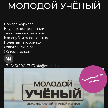
МОЛОДОЙ УЧЁНЫЙ
Номера журнала
Научные конференции
Тематические журналы
Как опубликовать статью
Полезная информация
Оплата и скидки
Об издательстве
+7 (843) 500-57-53
info@moluch.ru
и
н
и
м
а
ют
с
я
ст
ать
П
р
и