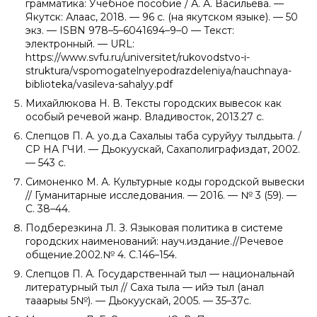
грамматика: Учебное пособие / А. А. Васильева. —
Якутск: Алаас, 2018. — 96 с. (на якутском языке). — 50
экз. — ISBN 978–5–6041694–9–0 — Текст:
электронный. — URL:
https://www.svfu.ru/universitet/rukovodstvo-i-
struktura/vspomogatelnyepodrazdeleniya/nauchnaya-
biblioteka/vasileva-sahalyy.pdf
Михайлюкова Н. В. Тексты городских вывесок как
особый речевой жанр. Владивосток, 2013.27 с.
Слепцов П. А. уо.д.а Сахалыы таба суруйуу тылдьыта. /
СР НА ГЧИ. — Дьокуускай, Сахаполиграфиздат, 2002.
— 543 с.
Симоненко М. А. Культурные коды городской вывески
// Гуманитарные исследования. — 2016. — № 3 (59). —
С. 38–44.
Подберезкина Л. З. Языковая политика в системе
городских наименований: науч.издание.//Речевое
общение.2002.№ 4. С.146–154.
Слепцов П. А. Государственнай тыл — национальнай
литературный тыл // Саха тыла — ийэ тыл (анал
таһаарыы 5№). — Дьокуускай, 2005. — 35–37с.