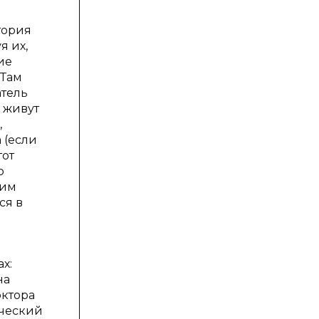
тория
я их,
ие
 Там
атель
и живут
,
 (если
тот
р
ким
ся в
х:
на
октора
ический