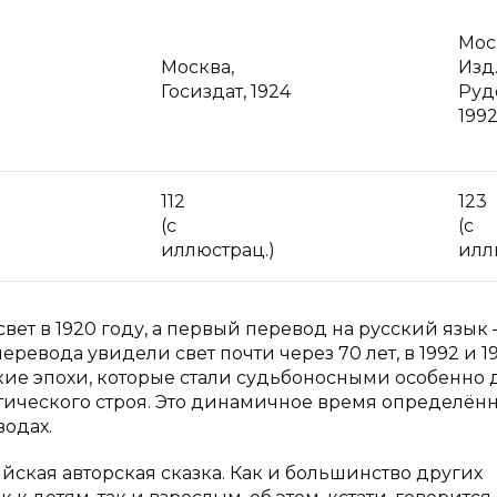
Мос
Москва,
Изд
Госиздат, 1924
Руд
199
112
123
(с
(с
иллюстрац.)
илл
вет в 1920 году, а первый перевод на русский язык
еревода увидели свет почти через 70 лет, в 1992 и 19
кие эпохи, которые стали судьбоносными особенно 
тического строя. Это динамичное время определён
водах.
йская авторская сказка. Как и большинство других