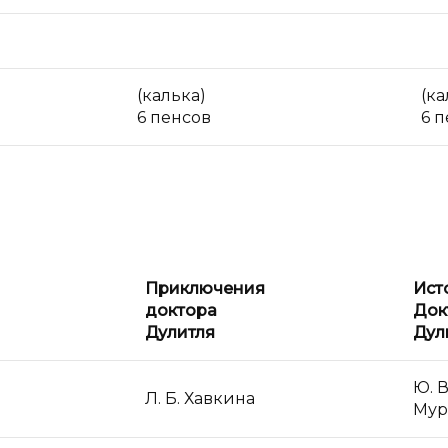
(калька)
(ка
6 пенсов
6 
Приключения
Ист
доктора
Док
Дулитля
Дул
Ю. В
Л. Б. Хавкина
Мур