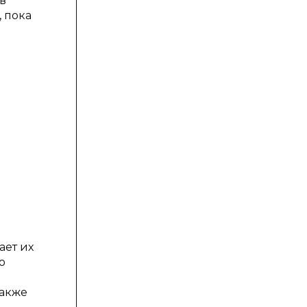
 в
, пока
ает их
ю
также