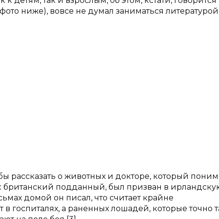
к детям, так и взрослым, об этом, кстати, говорится
 фото ниже), вовсе не думал заниматься литературой
обы рассказать о животных и докторе, который поним
как британский подданный, был призван в ирландску
исьмах домой он писал, что считает крайне
 в госпиталях, а раненных лошадей, которые точно 