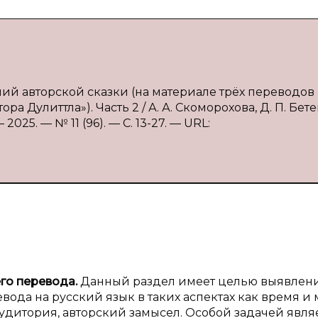
лий авторской сказки (на материале трёх переводов
 Дулиттла»). Часть 2 / А. А. Скоморохова, Д. П. Бет
25. — № 11 (96). — С. 13-27. — URL:
его перевода.
Данный раздел имеет целью выявлен
вода на русский язык в таких аспектах как время и 
удитория, авторский замысел. Особой задачей явля