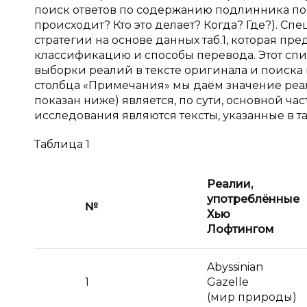
поиск ответов по содержанию подлинника по
происходит? Кто это делает? Когда? Где?). С
стратегии на основе данных таб.1, которая пр
классификацию и способы перевода. Этот спис
выборки реалий в тексте оригинала и поиска 
столбца «Примечания» мы даём значение реалии
показан ниже) является, по сути, основной ч
исследования являются тексты, указанные в таб
Таблица 1
Реалии,
употреблённые
№
Хью
Лофтингом
Abyssinian
1
Gazelle
(мир природы)