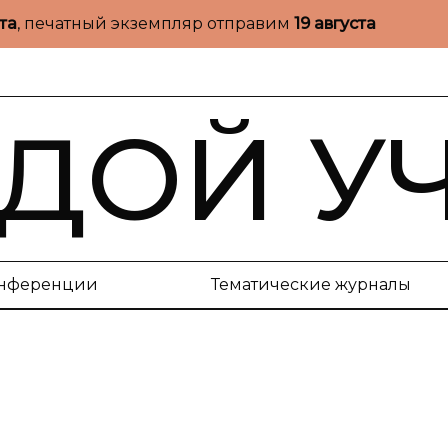
ста
, печатный экземпляр отправим
19 августа
ДОЙ У
нференции
Тематические журналы