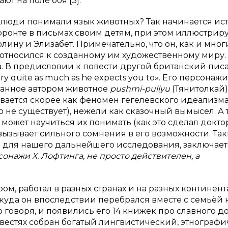
т на поле боя [3].
 бы люди понимали язык животных? Так начинается ис
фронте в письмах своим детям, при этом иллюстриру
лину и Элизабет. Примечательно, что он, как и мног
 относился к созданному им художественному миру.
ка. В предисловии к повести другой британский пис
tory quite as much as he expects you to». Его персонаж
манное автором животное
pushmi-pullyu
(Тянитолкай)
вается скорее как феномен гегелевского идеализма
ого не существует), нежели как сказочный вымысел. А 
 может научиться их понимать (как это сделал докто
е вызывает сильного сомнения в его возможности. Та
н для нашего дальнейшего исследования, заключает
онажи Х. Лофтинга, не просто действителен, а
, работал в разных странах и на разных континента
куда он впоследствии перебрался вместе с семьёй 
 говоря, и появились его 14 книжек про славного д
повестях собран богатый лингвистический, этнограф