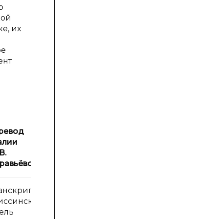
о
кой
е, их
й
фе
ент
ревод
Перевод
алии
реалии
В.
Б. Давыдовой и
равьёвой
В. Нижник
ранскрипция)
(транскрипция)
иссинская
Абиссинская
зель
газель