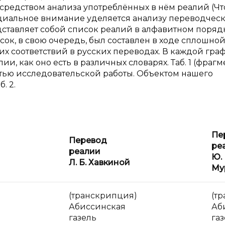
средством анализа употреблённых в нём реалий (Чт
пециальное внимание уделяется анализу переводчес
едставляет собой список реалий в алфавитном порядк
ок, в свою очередь, был составлен в ходе сплошно
их соответствий в русских переводах. В каждой гра
, как оно есть в различных словарях. Таб. 1 (фрагм
астью исследовательской работы. Объектом нашего
. 2.
Пе
Перевод
ре
реалии
Ю.
Л.
Б.
Хавкиной
Му
(транскрипция)
(т
Абиссинская
Аб
газель
га