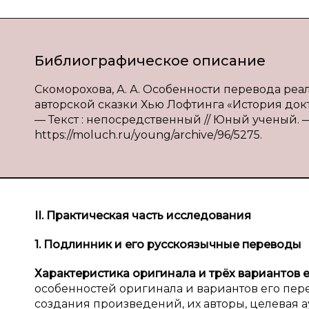
Библиографическое описание
Скоморохова, А. А. Особенности перевода реа
авторской сказки Хью Лофтинга «История доктора
— Текст : непосредственный // Юный ученый. — 20
https://moluch.ru/young/archive/96/5275.
II. Практическая часть исследования
1. Подлинник и
его русскоязычные переводы
Характеристика оригинала и
трёх вариантов 
особенностей оригинала и вариантов его пере
создания произведений, их авторы, целевая а