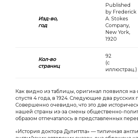
Published
by Frederick
Изд-во,
A. Stokes
год
Company,
New York,
1920
92
Кол-во
(с
страниц
иллюстрац.)
Как видно из таблицы, оригинал появился на с
спустя 4 года, в 1924. Следующие два русских п
Совершенно очевидно, что это две историчес
нашей страны из-за смены общественно-поли
образом отпечаталось в представленных пере
«История доктора Дулиттла» — типичная англи