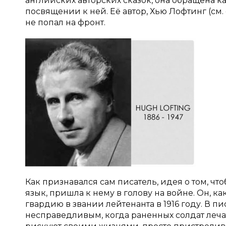
английских авторских сказок, она обращена как 
посвящении к ней. Её автор, Хью Лофтинг (см.
не попал на фронт.
Как признавался сам писатель, идея о том, чт
язык, пришла к нему в голову на войне. Он, 
гвардию в звании лейтенанта в 1916 году. В п
несправедливым, когда раненных солдат лечат