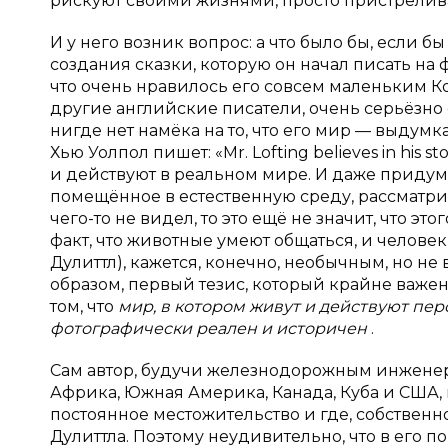
рискуют своими жизнями, просто пристреливаю
И у него возник вопрос: а что было бы, если
создания сказки, которую он начал писать на 
что очень нравилось его совсем маленьким Ко
другие английские писатели, очень серьёзно
нигде нет намёка на то, что его мир — выдум
Хью Уолпол пишет: «Mr. Lofting believes in his s
и действуют в реальном мире. И даже приду
помещённое в естественную среду, рассматри
чего-то не видел, то это ещё не значит, что эт
факт, что животные умеют общаться, и человек
Дулиттл), кажется, конечно, необычным, но н
образом, первый тезис, который крайне важе
том, что
мир, в котором живут и действуют перс
фотографически реален и историчен
.
Сам автор, будучи железнодорожным инженером
Африка, Южная Америка, Канада, Куба и США, 
постоянное местожительство и где, собственно
Дулиттла. Поэтому неудивительно, что в его 