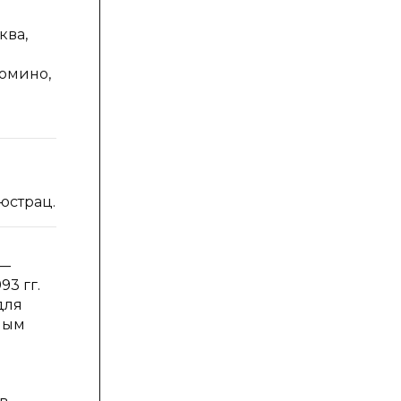
ква,
.
Москва, Изд.
омино,
Олимп,1993
2
103
(с
юстрац.)
иллюстрациями)
 —
93 гг.
для
ным