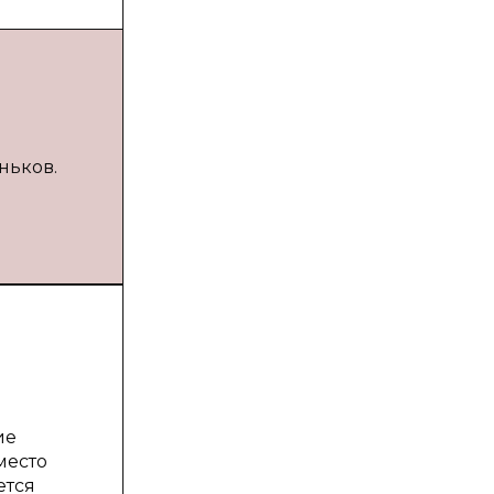
еньков.
ие
место
ется