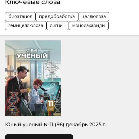
Ключевые слова
биоэтанол
предобработка
целлюлоза
гемицеллюлоза
лигнин
моносахариды
Юный ученый №11 (96) декабрь 2025 г.