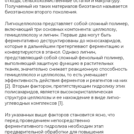
отходы, сельскохозяйственные остатки и макулатуру.
Получаемый из таких материалов биоэтанол называется
биоэтанолом второго поколения.
Лигноцеллюлоза представляет собой сложный полимер,
включающий три основных компонента: целлюлозу,
гемицеллюлозу и лигнин. Первые два могут быть
ферментативно деструктированы до моносахаридов,
которые в дальнейшем претерпевают ферментацию и
конвертируются в этанол. Однако лигнин,
представляющий собой сложный фенольный полимер,
выполняющий защитную функцию в растительных
тканях, значительно снижает реакционную способность
гемицеллюлоз и целлюлозы, то есть уменьшает
эффективность действия ферментов и реагентов на них
[2]. Вторым фактором, препятствующим гидролизу этих
полисахаридов, является высококристаллическая
структура целлюлозы и ее нахождение в виде лигно-
углеводных комплексов [1].
Из указанных выше факторов становится ясно, что
перед проведением непосредственно
ферментативного гидролиза необходим этап
предварительной обработки для повышения