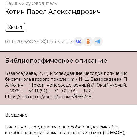
Научный руководитель
Котин Павел Александрович
Химия
03.12.2025
79
Поделиться
Библиографическое описание
Базарсадаева, И. Ц. Исследование методов получения
биоэтанола второго поколения / И. Ц. Базарсадаева, П.
А. Котин. — Текст : непосредственный // Юный ученый.
— 2025. — № 11 (96). — С. 102-105. — URL:
https://moluch.ru/young/archive/96/5248.
Введение
Биоэтанол, представляющий собой выделенный из
возобновляемой биомассы этиловый спирт (C2H5OH),