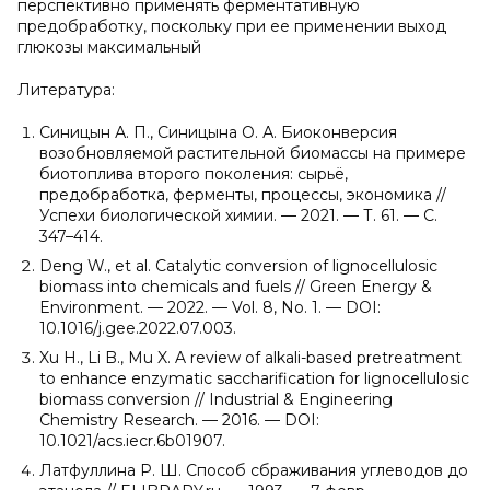
перспективно применять ферментативную
предобработку, поскольку при ее применении выход
глюкозы максимальный
Литература:
Синицын А. П., Синицына О. А. Биоконверсия
возобновляемой растительной биомассы на примере
биотоплива второго поколения: сырьё,
предобработка, ферменты, процессы, экономика //
Успехи биологической химии. — 2021. — Т. 61. — С.
347–414.
Deng W., et al. Catalytic conversion of lignocellulosic
biomass into chemicals and fuels // Green Energy &
Environment. — 2022. — Vol. 8, No. 1. — DOI:
10.1016/j.gee.2022.07.003.
Xu H., Li B., Mu X. A review of alkali-based pretreatment
to enhance enzymatic saccharification for lignocellulosic
biomass conversion // Industrial & Engineering
Chemistry Research. — 2016. — DOI:
10.1021/acs.iecr.6b01907.
Латфуллина Р. Ш. Способ сбраживания углеводов до