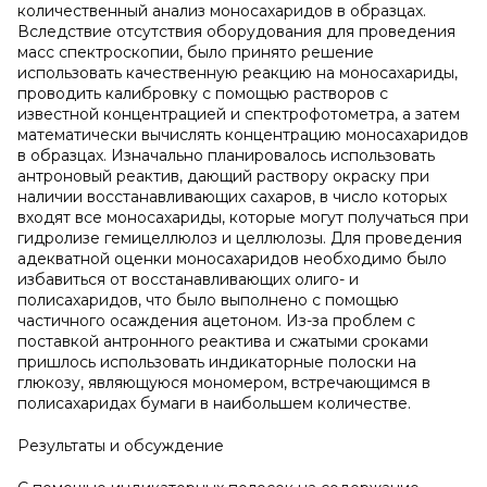
количественный анализ моносахаридов в образцах.
Вследствие отсутствия оборудования для проведения
масс спектроскопии, было принято решение
использовать качественную реакцию на моносахариды,
проводить калибровку с помощью растворов с
известной концентрацией и спектрофотометра, а затем
математически вычислять концентрацию моносахаридов
в образцах. Изначально планировалось использовать
антроновый реактив, дающий раствору окраску при
наличии восстанавливающих сахаров, в число которых
входят все моносахариды, которые могут получаться при
гидролизе гемицеллюлоз и целлюлозы. Для проведения
адекватной оценки моносахаридов необходимо было
избавиться от восстанавливающих олиго- и
полисахаридов, что было выполнено с помощью
частичного осаждения ацетоном. Из-за проблем с
поставкой антронного реактива и сжатыми сроками
пришлось использовать индикаторные полоски на
глюкозу, являющуюся мономером, встречающимся в
полисахаридах бумаги в наибольшем количестве.
Результаты и обсуждение