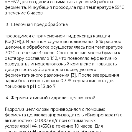
pH=6.2 для создания оптимальных условий работы
фермента. Инкубация проходила при температуре 55°C
в течение 6 часов.
Щелочная предобработка
проводимая с применением гидроксида кальция
(Ca(OH)₂). В данном случае использовался 6 % раствор
щелочи, а обработка осуществлялась при температуре
70°C в течение 3 часов. Соотношение массы бумаги к
раствору составляло 1:12, что позволяло эффективно
разрушать лигноцеллюлозный комплекс и повышать
доступность субстрата для последующего
ферментативного разложения [3]. После завершения
варки была использована 0.3 % серная кислота для
понижения pH с 13 до 7.
Ферментативный гидролиз целлюлазой
Гидролиз целлюлозы производился с помощью
фермента целлюлаза(производитель «Биопрепарат») с
активностью 10 000 ед/г при оптимальных
условиях(pH=4, t=55C) в течение 10 часов. Для
понижения pH предобработанных образцов