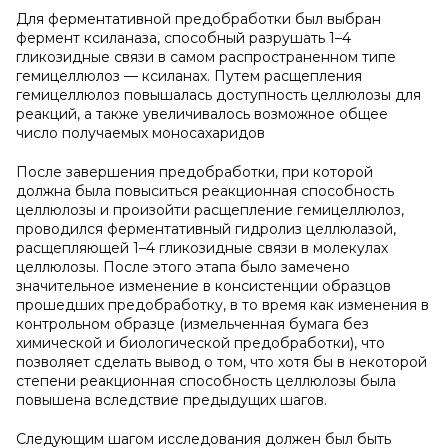
Для ферментативной предобработки был выбран
фермент ксиланаза, способный разрушать 1–4
гликозидные связи в самом распространенном типе
гемицеллюлоз — ксиланах. Путем расщепления
гемицеллюлоз повышалась доступность целлюлозы для
реакций, а также увеличивалось возможное общее
число получаемых моносахаридов
После завершения предобработки, при которой
должна была повыситься реакционная способность
целлюлозы и произойти расщепление гемицеллюлоз,
проводился ферментативный гидролиз целлюлазой,
расщепляющей 1–4 гликозидные связи в молекулах
целлюлозы. После этого этапа было замечено
значительное изменение в консистенции образцов
прошедших предобработку, в то время как изменения в
контрольном образце (измельченная бумага без
химической и биологической предобработки), что
позволяет сделать вывод о том, что хотя бы в некоторой
степени реакционная способность целлюлозы была
повышена вследствие предыдущих шагов.
Следующим шагом исследования должен был быть