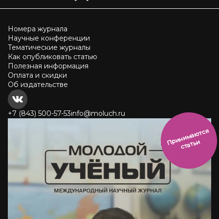
Номера журнала
Научные конференции
Тематические журналы
Как опубликовать статью
Полезная информация
Оплата и скидки
Об издательстве
+7 (843) 500-57-53
info@moluch.ru
и
н
и
м
а
ют
с
я
ст
ать
П
р
и