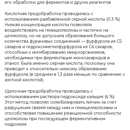
его обработки для ферментов и других реагентов
Кислотная предобработка проводилась с
использованием разбавленной серной кислоты (0.3 %).
Низкая концентрация кислоты позволяла
воздействовать на гемицеллюлозы и частично на
целлюлозу, но не допускала образования большого
количества фурановых соединений — фурфурола из С5
сахаров и гидроксиметилфурфурола из С6 сахаров,
способных к ингибированию микроорганизмов,
необходимых при ферментации моносахаридов в
этанол. Была именно серная кислота, поскольку она
приводит к относительно низкому образованию
фурфурола (в среднем в 1,3 раза меньше по сравнению с
азотной кислотой).
Щелочная предобработка проводилась с
использованием раствора гидроксида кальция (6 %).
Этот метод позволял солюбизировать лигнин за счет
разрушения связей между ним и гемицеллюлозами и
способствовал повышению реакционной способности
целлюлозы при последующем ферментативном
гидролизе.