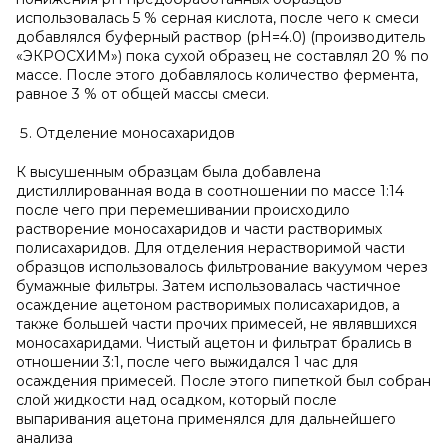
использовалась 5 % серная кислота, после чего к смеси
добавлялся буферный раствор (pH=4.0) (производитель
«ЭКРОСХИМ») пока сухой образец не составлял 20 % по
массе. После этого добавлялось количество фермента,
равное 3 % от общей массы смеси.
Отделение моносахаридов
К высушенным образцам была добавлена
дистиллированная вода в соотношении по массе 1:14
после чего при перемешивании происходило
растворение моносахаридов и части растворимых
полисахаридов. Для отделения нерастворимой части
образцов использовалось фильтрование вакуумом через
бумажные фильтры. Затем использовалась частичное
осаждение ацетоном растворимых полисахаридов, а
также большей части прочих примесей, не являвшихся
моносахаридами. Чистый ацетон и фильтрат брались в
отношении 3:1, после чего выжидался 1 час для
осаждения примесей. После этого пипеткой был собран
слой жидкости над осадком, который после
выпаривания ацетона применялся для дальнейшего
анализа