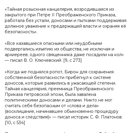
«Тайная розыскная канцелярия, возродившаяся из
закрытого при Петре II Преображенского Приказа,
работала без устали, доносами и пытками поддерживая
должное уважение к предержащей власти и охраняя её
безопасность».
«Все казавшиеся опасными или неудобными
подвергались изъятию из общества, не исключая и
архиереев; одного священника даже посадили на кол»
— писал В. О. Ключевский. [9, с 273]
«Когда же поднялся ропот, Бирон для сохранения
собственной безопасности прибегнул к системе
доносов, которые развились в ужасающей степени.
Тайная канцелярия, преемница Преображенского
Приказа петровской эпохи, была завалена
политическими доносами и делами. Никто не мог
считать себя безопасным от «слова и дела»
(восклицание, начинавшее обыкновенно процедуру
доноса и следствия)» — писал историк С. Ф. Платонов.
[10, с 534]