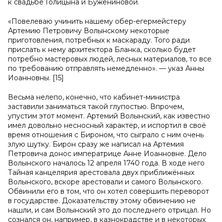
к свадьбе Голицына и Бужениновой.
«Повелеваю учинить нашему обер-егермейстеру
Артемию Петровичу Волынскому некоторые
приготовления, потребных к маскараду. Того ради
прислать к нему архитектора Бланка, сколько будет
потребно мастеровых людей, лесных материалов, то все
по требованию отправлять немедленно». — указ Анны
Иоанновны. [15]
Весьма нелепо, конечно, что кабинет-министра
заставили заниматься такой глупостью. Впрочем,
упустим этот момент. Артемий Волынский, как известно
имел довольно несносный характер, и испортил в своё
время отношения с Бироном, что сыграло с ним очень
злую шутку. Бирон сразу же написал на Артемия
Петровича донос императрице Анне Иоанновне. Дело
Волынского началось 12 апреля 1740 года. В ходе него
Тайная канцелярия арестовала двух приближённых
Волынского, вскоре арестовали и самого Волынского.
Обвинили его в том, что он хотел совершить переворот
в государстве. Доказательству этому обвинению не
нашли, и сам Волынский это до последнего отрицал. Но
сознался он, например, в казнокрадстве и в некоторых