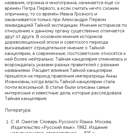
названия, огромна и многогранна, начинается ещё со
времён Петра Первого, а если считать нечто схожим
опричнину, то со времён Ивана Грозного и
заканчивается только при Александре Первом
ликвидацией Тайной экспедиции. Мнения историков по
отношению к данному органу существенно отличается
друг от друга. В основном мнения историков
дореволюционной эпохи и советского периода
высказывают отрицательное мнение о Тайной
канцелярии, а современные, постсоветские относятся к
ней более нейтрально. Тайная канцелярия отменялась и
возрождалась указами разных правителей с разными
названиями. Расцвет влияния Тайной канцелярии
пришёлся на период правления императрицы Анны
Иоанновны, когда власть Тайной канцелярии стала
почти всесильной. В статье были описаны самые
интересные и известные дела, которые расследовала
Тайная канцелярия.
Литература:
С. И. Ожегов. Словарь Русского Языка. Москва.
Издательство «Русский язык». 1982. Издание