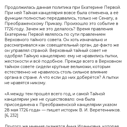
Продолжилась данная политика при Екатерине Первой.
При ней Тайная канцелярия вовсе была отменена, а её
функции полностью передавались, только не Сенату, а
Преображенскому Приказу. Произошло это событие в
1726 году. Зачем же это делалось? Время правления
Екатерины Первой являлось по сути правлением
Верховного тайного совета. Он хоть изначально и
рассматривался как совещательный орган, де-факто же
он управлял страной. Верховный тайный совет не
одобрял Тайную канцелярию: ему не нравились пытки,
жестокости и всё подобное. Прежде всего в Верховном
тайном совете сидели крупные вельможи, которым
естественно не нравилось столь сильное влияние
органа в стране. А что если до них доберётся? А пытки
не нравятся никому.
«А между тем прошёл всего год, и самой Тайной
канцелярии уже не существовало: она была
присоединена к Преображенской канцелярии указом
28 мая 1726 года» — пишет историк В. И. Веретенников.
[6, 232]
Другого же мнения окажется Анна Иоанновна, которая