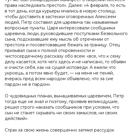
права наследовать престол». Далее: «4 февраля, то есть
в тот день, когда курьеры мчались в новую столицу,
чтобы доставить в застенки оговоренных Алексеем
людей, Петр составил для царевича так называемые
вопросные пункты. Царя интересовали сообщники
царевича, люди, руководившие поступками безвольного
сына, подсказавшие ему мысль об отречении от
престола и посоветовавшие бежать за границу. Отец
призывал сына к полной откровенности и
чистосердечному рассказу обо всем: «все, что к сему
делу касается, хотя чего здесь и не написано, то объяви
и очисти себя, как на сущей исповеди. А ежели что
укроешь, а потом явно будет, — на меня не пеняй,
вчерась пред всем народом объявлено, что за сие
пардон не в пардон».
О чудовищных планах, вынашиваемых царевичем, Петр
тогда еще не знал и поэтому, проявив великодушие,
решил строго наказать сообщников при условии, что
сын не станет скрывать ни своих замыслов, ни своих
действий».
Страх за свою жизнь совершенно затмил рассудок