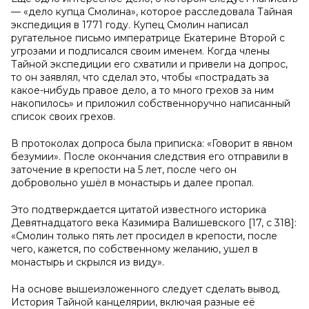
— «дело купца Смолина», которое расследовала Тайная
экспедиция в 1771 году. Купец Смолин написал
ругательное письмо императрице Екатерине Второй с
угрозами и подписался своим именем. Когда члены
Тайной экспедиции его схватили и привели на допрос,
то он заявлял, что сделал это, чтобы «пострадать за
какое-нибудь правое дело, а то много грехов за ним
накопилось» и приложил собственноручно написанный
список своих грехов.
В протоколах допроса была приписка: «Говорит в явном
безумии». После окончания следствия его отправили в
заточение в крепости на 5 лет, после чего он
добровольно ушёл в монастырь и далее пропал.
Это подтверждается цитатой известного историка
Девятнадцатого века Казимира Валишевского [17, с 318]:
«Смолин только пять лет просидел в крепости, после
чего, кажется, по собственному желанию, ушел в
монастырь и скрылся из виду».
На основе вышеизложенного следует сделать вывод.
История Тайной канцелярии, включая разные её