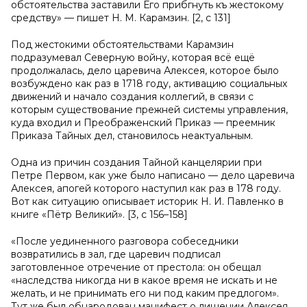
обстоятельства заставили Его прибѣгнуть къ жестокому
средству» — пишет Н. М. Карамзин. [2, с 131]
Под жестокими обстоятельствами Карамзин
подразумевал Северную войну, которая всё ещё
продолжалась, дело царевича Алексея, которое было
возбуждено как раз в 1718 году, активацию социальных
движений и начало создания коллегий, в связи с
которым существование прежней системы управления,
куда входил и Преображенский Приказ — преемник
Приказа Тайных дел, становилось неактуальным.
Одна из причин создания Тайной канцелярии при
Петре Первом, как уже было написано — дело царевича
Алексея, апогей которого наступил как раз в 178 году.
Вот как ситуацию описывает историк Н. И. Павленко в
книге «Пётр Великий». [3, с 156–158]
«После уединенного разговора собеседники
возвратились в зал, где царевич подписал
заготовленное отречение от престола: он обещал
«наследства никогда ни в какое время не искать и не
желать, и не принимать eго ни под каким предлогом».
Тут же был обнародован манифест о лишении Алексея