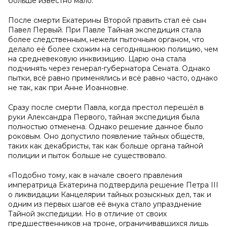
больше известно мало.
После смерти Екатерины Второй править стал её сын
Павел Первый. При Павле Тайная экспедиция стала
более следственным, нежели пыточным органом, что
делало её более схожим на сегодняшнюю полицию, чем
на средневековую инквизицию. Царю она стала
подчинять через генерал-губернатора Сената. Однако
пытки, всё равно применялись и всё равно часто, однако
не так, как при Анне Иоанновне.
Сразу после смерти Павла, когда престол перешёл в
руки Александра Первого, тайная экспедиция была
полностью отменена. Однако решение данное было
роковым. Оно допустило появление тайных обществ,
таких как декабристы, так как больше органа тайной
полиции и пыток больше не существовало.
«Подобно тому, как в начале своего правления
императрица Екатерина подтвердила решение Петра III
о ликвидации Канцелярии тайных розыскных дел, так и
одним из первых шагов её внука стало упразднение
Тайной экспедиции. Но в отличие от своих
предшественников на троне, ограничивавшихся лишь