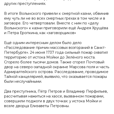
других преступлениях.
В итоге Волынского привели к смертной казни, обвинив
ему чуть ли не во всех смертных грехах в том числе и в
заговоре. Его четвертовали. Вместе с ним по «делу
Волынского» к казни приговорили ещё Андрея Хрущёва
и Петра Еропкина, как «заговорщиков»
Ещё одним интересным делом было дело
«Расследование причин массовых возгораний в Санкт-
Петербурге». 24 июня 1737 года сильный пожар охватил
территорию от истока Мойки до Зелёного моста.
Сгорело более тысячи домов. Также сгорел Почтовый
двор на северо-западной окраине Марсова поля и часть
Адмиралтейского острова. Расследование, проводимое
Тайной канцелярией, выявило, что оказывается пожары
были неслучайными.
Два преступника, Пётр Петров и Владимир Перфильев,
рассчитывая нажиться на хаосе, вызванном пожарами,
совершили поджоги в двух точках: у истока Мойки и
возле дворца Елизаветы Петровны.