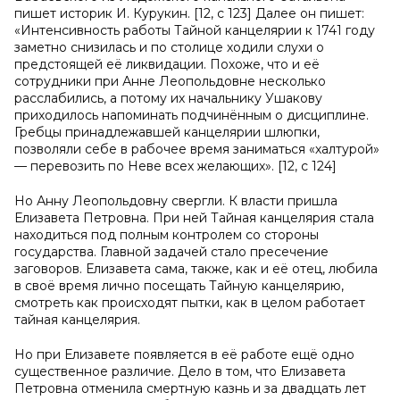
пишет историк И. Курукин. [12, с 123] Далее он пишет:
«Интенсивность работы Тайной канцелярии к 1741 году
заметно снизилась и по столице ходили слухи о
предстоящей её ликвидации. Похоже, что и её
сотрудники при Анне Леопольдовне несколько
расслабились, а потому их начальнику Ушакову
приходилось напоминать подчинённым о дисциплине.
Гребцы принадлежавшей канцелярии шлюпки,
позволяли себе в рабочее время заниматься «халтурой»
— перевозить по Неве всех желающих». [12, с 124]
Но Анну Леопольдовну свергли. К власти пришла
Елизавета Петровна. При ней Тайная канцелярия стала
находиться под полным контролем со стороны
государства. Главной задачей стало пресечение
заговоров. Елизавета сама, также, как и её отец, любила
в своё время лично посещать Тайную канцелярию,
смотреть как происходят пытки, как в целом работает
тайная канцелярия.
Но при Елизавете появляется в её работе ещё одно
существенное различие. Дело в том, что Елизавета
Петровна отменила смертную казнь и за двадцать лет