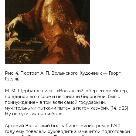
Рис. 4. Портрет А. П. Волынского. Художник — Георг
Гзелль
М. М. Щербатов писал: «Волынский, обер-егермейстер,
по единой его ссоре и неприязни бироновой, был с
принуждением в том воли самой государыни,
мучительными пытками пытан, а потом казнён». [14, с 25]
Ну по сути так оно и было.
Артемий Волынский был кабинет-министром, в 1740
году ему повелели руководить знаменитой подготовкой