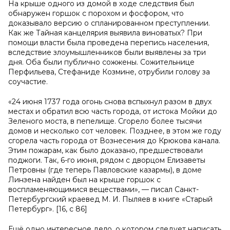
На крыше одного из домой в ходе следствия был
обнаружен горшок с порохом и фосфором, что
доказывало версию о спланированном преступлении.
Как же Тайная канцелярия выявила виноватых? При
помощи власти была проведена перепись населения,
вследствие злоумышленников были выявлены за три
дня. Оба были публично сожжены. Сожительнице
Перфильева, Стефаниде Козмине, отрубили голову за
соучастие.
«24 июня 1737 года огонь снова вспыхнул разом в двух
местах и обратил всю часть города, от истока Мойки до
Зеленого моста, в пепелище. Сгорело более тысячи
домов и несколько сот человек. Позднее, в этом же году
сгорела часть города от Вознесения до Крюкова канала.
Этим пожарам, как было доказано, предшествовали
поджоги. Так, 6-го июня, рядом с дворцом Елизаветы
Петровны (где теперь Павловские казармы), в доме
Линзена найден был на крыше горшок с
воспламеняющимися веществами», — писал Санкт-
Петербургский краевед М. И. Пыляев в книге «Старый
Петербург». [16, с 86]
Ещё одно интересное дело, о котором следует написать