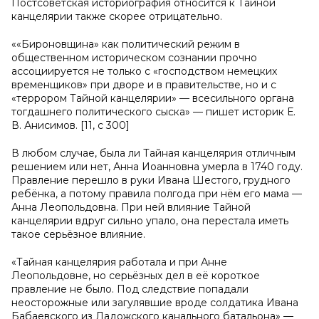
Постсоветская историография относится к Тайной
канцелярии также скорее отрицательно.
««Бироновщина» как политический режим в
общественном историческом сознании прочно
ассоциируется не только с «господством немецких
временщиков» при дворе и в правительстве, но и с
«террором Тайной канцелярии» — всесильного органа
тогдашнего политического сыска» — пишет историк Е.
В. Анисимов. [11, с 300]
В любом случае, была ли Тайная канцелярия отличным
решением или нет, Анна Иоанновна умерла в 1740 году.
Правление перешло в руки Ивана Шестого, грудного
ребёнка, а потому правила полгода при нём его мама —
Анна Леопольдовна. При ней влияние Тайной
канцелярии вдруг сильно упало, она перестала иметь
такое серьёзное влияние.
«Тайная канцелярия работала и при Анне
Леопольдовне, но серьёзных дел в её короткое
правление не было. Под следствие попадали
неосторожные или загулявшие вроде солдатика Ивана
Бабаевского из Ладожского канального батальона» —