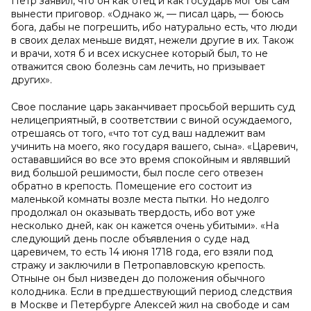
Петр заявил, что он как отец и как государь мог бы сам
вынести приговор. «Однако ж, — писал царь, — боюсь
бога, дабы не погрешить, ибо натурально есть, что люди
в своих делах меньше видят, нежели другие в их. Також
и врачи, хотя б и всех искуснее который был, то не
отважится свою болезнь сам лечить, но призывает
других».
Свое послание царь заканчивает просьбой вершить суд
нелицеприятный, в соответствии с виной осуждаемого,
отрешаясь от того, «что тот суд ваш надлежит вам
учинить на моего, яко государя вашего, сына». «Царевич,
остававшийся во все это время спокойным и являвший
вид большой решимости, был после сего отвезен
обратно в крепость. Помещение его состоит из
маленькой комнаты возле места пытки. Но недолго
продолжал он оказывать твердость, ибо вот уже
несколько дней, как он кажется очень убитыми». «На
следующий день после объявления о суде над
царевичем, то есть 14 июня 1718 года, его взяли под
стражу и заключили в Петропавловскую крепость.
Отныне он был низведен до положения обычного
колодника. Если в предшествующий период следствия
в Москве и Петербурге Алексей жил на свободе и сам