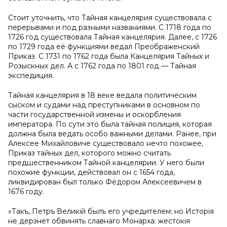
Стоит уточнить, что Тайная канцелярия существовала с
перерывами и под разными названиями. С 1718 года по
1726 год существовала Тайная канцелярия. Далее, с 1726
по 1729 года её функциями ведал Преображенский
Приказ. С 1731 по 1762 года была Канцелярия Тайных и
Розыскных дел. А с 1762 года по 1801 год — Тайная
экспедиция.
Тайная канцелярия в 18 веке ведала политическим
сыском и судами над преступниками в основном по
части государственной измены и оскорбления
императора. По сути это была тайная полиция, которая
должна была ведать особо важными делами. Ранее, при
Алексее Михайловиче существовало нечто похожее,
Приказ тайных дел, которого можно считать
предшественником Тайной канцелярии. У него были
похожие функции, действовал он с 1654 года,
ликвидирован был только Фёдором Алексеевичем в
1676 году.
«Такъ, Петръ Великій былъ его учредителем; но Исторія
не дерзнет обвинять славнаго Монарха: жестокія