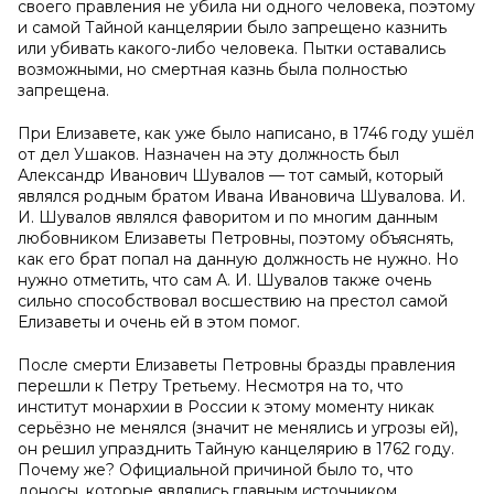
своего правления не убила ни одного человека, поэтому
и самой Тайной канцелярии было запрещено казнить
или убивать какого-либо человека. Пытки оставались
возможными, но смертная казнь была полностью
запрещена.
При Елизавете, как уже было написано, в 1746 году ушёл
от дел Ушаков. Назначен на эту должность был
Александр Иванович Шувалов — тот самый, который
являлся родным братом Ивана Ивановича Шувалова. И.
И. Шувалов являлся фаворитом и по многим данным
любовником Елизаветы Петровны, поэтому объяснять,
как его брат попал на данную должность не нужно. Но
нужно отметить, что сам А. И. Шувалов также очень
сильно способствовал восшествию на престол самой
Елизаветы и очень ей в этом помог.
После смерти Елизаветы Петровны бразды правления
перешли к Петру Третьему. Несмотря на то, что
институт монархии в России к этому моменту никак
серьёзно не менялся (значит не менялись и угрозы ей),
он решил упразднить Тайную канцелярию в 1762 году.
Почему же? Официальной причиной было то, что
доносы, которые являлись главным источником