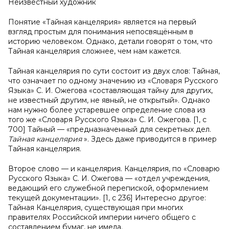
Неизвестный художник
Понятие «Тайная канцелярия» является на первый
взгляд простым для понимания непосвящённым в
историю человеком. Однако, детали говорят о том, что
Тайная канцелярия сложнее, чем нам кажется.
Тайная канцелярия по сути состоит из двух слов: Тайная,
что означает по одному значению из «Словаря Русского
Языка» С. И. Ожегова «составляющая тайну для других,
не известный другим, не явный, не открытый». Однако
нам нужно более устаревшее определение слова из
того же «Словаря Русского Языка» С. И. Ожегова. [1, с
700] Тайный — «предназначенный для секретных дел.
Тайная канцелярия
». Здесь даже приводится в пример
Тайная канцелярия.
Второе слово — и канцелярия. Канцелярия, по «Словарю
Русского Языка» С. И. Ожегова — «отдел учреждения,
ведающий его служебной перепиской, оформлением
текущей документации». [1, с 236] Интересно другое:
Тайная Канцелярия, существующая при многих
правителях Российской империи ничего общего с
составлением бумаг, не имела.