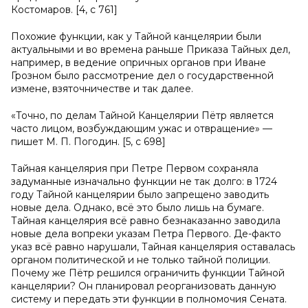
Костомаров. [4, с 761]
Похожие функции, как у Тайной канцелярии были
актуальными и во времена раньше Приказа Тайных дел,
например, в ведение опричных органов при Иване
Грозном было рассмотрение дел о государственной
измене, взяточничестве и так далее.
«Точно, по делам Тайной Канцелярии Пётр является
часто лицом, возбуждающим ужас и отвращение» —
пишет М. П. Погодин. [5, с 698]
Тайная канцелярия при Петре Первом сохраняла
задуманные изначально функции не так долго: в 1724
году Тайной канцелярии было запрещено заводить
новые дела. Однако, всё это было лишь на бумаге.
Тайная канцелярия всё равно безнаказанно заводила
новые дела вопреки указам Петра Первого. Де-факто
указ всё равно нарушали, Тайная канцелярия оставалась
органом политической и не только тайной полиции.
Почему же Пётр решился ограничить функции Тайной
канцелярии? Он планировал реорганизовать данную
систему и передать эти функции в полномочия Сената.