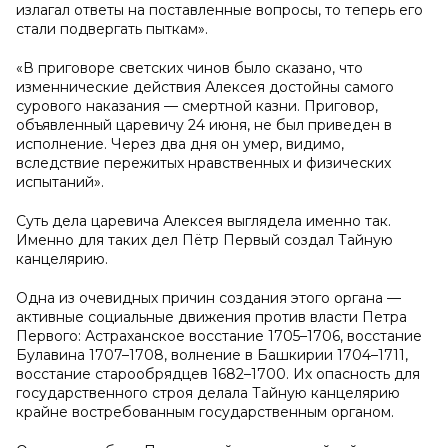
излагал ответы на поставленные вопросы, то теперь его
стали подвергать пыткам».
«В приговоре светских чинов было сказано, что
изменнические действия Алексея достойны самого
сурового наказания — смертной казни. Приговор,
объявленный царевичу 24 июня, не был приведен в
исполнение. Через два дня он умер, видимо,
вследствие пережитых нравственных и физических
испытаний».
Суть дела царевича Алексея выглядела именно так.
Именно для таких дел Пётр Первый создал Тайную
канцелярию.
Одна из очевидных причин создания этого органа —
активные социальные движения против власти Петра
Первого: Астраханское восстание 1705–1706, восстание
Булавина 1707–1708, волнение в Башкирии 1704–1711,
восстание старообрядцев 1682–1700. Их опасность для
государственного строя делала Тайную канцелярию
крайне востребованным государственным органом.