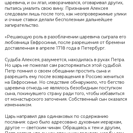
царевича, и он лгал, изворачивался, оговаривал других,
пытаясь умалить свою вину. Признания Алексея
следовали лишь после того, как неопровержимые улики
и очные ставки делали бесполезным дальнейшее
запирательство.
«Решающую роль в разоблачении царевича сыграла его
любовница Евфросинья, после разрешения от бремени
доставленная в апреле 1718 года в Петербург.
Судьба Алексея, разумеется, находилась в руках Петра.
Но царь не пожелал сам распоряжаться этой судьбой.
Петр помнил о своем обещании простить сына и
разрешить ему после возвращения в Россию жениться
на Евфросинье. Но следствие обнаружило, что бегство
царевича отнюдь не являлось безобидным поступком
сына, покинувшего страну ради того, чтобы избавиться
от монастырского заточения. Собственный сын оказался
изменником.
Царь направил два одинаковых по содержанию
послания: одно было адресовано духовным иерархам,
другое — светским чинам. Обращаясь к тем и другим,