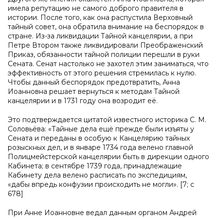
имела репутацию не самого доброго правителя в
истории. После того, как она распустила Верховный
тайный совет, она обратила внимание на беспорядок в
стране. Из-за ликвидации Тайной канцелярии, а при
Петре Втором также ликвидировали Преображенский
Приказ, обязанности тайной полиции перешли в руки
Сената. Сенат настолько не захотел этим заниматься, что
эффективность от этого решения стремилась к нулю.
Чтобы данный беспорядок предотвратить, Анна
Иоанновна решает вернуться к методам Тайной
канцелярии и в 1731 году она возродит её.
Это подтверждается цитатой известного историка С. М.
Соловьёва: «Тайные дела ещё прежде были изъяты у
Сената и переданы в особую к Канцелярию тайных
розыскных дел, и в январе 1734 года велено главной
Полицмейстерской канцелярии быть в дирекции одного
Кабинета; в сентябре 1739 года, принадлежащие
Кабинету дела велено расписать по экспедициям,
«дабы впредь конфузии происходить не могли». [7; с
678]
При Анне Иоанновне ведал данным органом Андрей