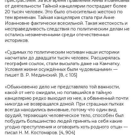
пристрастием. За всё время правления Анны Иоанновны
от деятельности Тайной канцелярии пострадает более
20 тысяч человек. Это было относительно жестоко по
тем временам. Тайная канцелярия стала при Анне
Иоанновне фактически всесильной. Такая жестокость и
несправедливость следствия по политическим делам не
остались незамеченными среди отечественных
историков.
«Судимых по политическим мотивам наши историки
насчитали до двадцати тысяч человек. Расширялась
география ссылок, стали высылать даже на Камчатку.
Условия жизни осуждённых были чудовищными» —
пишет В. Р. Мединский. [8, с 105]
«Обыкновенно дело не представляло той важности,
какой от него ожидали, но попавшийся в тайную
канцелярию редко выходил из нее, а обвиненный почти
никогда не возвращался домой. При страшных пытках
всегда находились виновные, потому что один вид
орудий, терзающих человеческое тело, способен был
побудить большинство людей принять на себя какие
угодно преступления и оговорить хоть родного отца» —
писал Н. М. Костомаров. [4, 904]