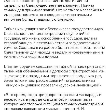
Однако в работе Приказа тайных дел и тайной
канцелярии были существенные различия. Приказ
тайных дел принимал жалобы от местного населения на
имя царя, помимо этого следил за чиновниками и
выполнял больше надзорную функцию.
Тайная канцелярия же обеспечивала государственную
безопасность, ведала вопросами покушений на
государя, его жизнь, оскорблений государя, делами
старообрядцев, о взяточничестве и государственной
измене. Сходства в их работе были только в том, что они
были тайными для народа и ведали и чрезвычайными и
политически важными делами.
Главным орудием следствия и Тайной канцелярии стали
пытки над обвиняемыми и допросы с пристрастием. Из-
за схожести с западными порядками в народе, как раз,
из-за пыток и дел расследований по раскольникам
Тайную канцелярию прозвали «русской инквизицией».
«В то время, когда при дворе отправляли маскарады и
веселились, в народе слышны были проклятия, за
которые неосторожных тащили в тайную канцелярию и
предавали варварским мукам» — пишет Н. И.