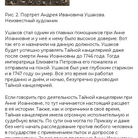
Рис. 2. Портрет Андрея Ивановича Ушакова.
Неизвестный художник
Ушаков стал одним из главных помощников при Анне
Иоанновне и у неё к нему было высокое доверие. Вот
так его и назначили на данную должность. Ушаков
будет успешно управлять Тайной канцелярией даже
после смерти Анны Иоанновны до 1746 года. Тогда
императрица Елизавета Петровна его пожалела и
отправила на покой. Ушаков был уже глубоким стариком
и в 1747 году он умер. Всё это время он работал
преданно и днём, и ночью, безупречно руководил
Тайной канцелярией.
Если говорить про деятельность Тайной канцелярии при
Анне Иоанновне, то тут начинается настоящий расцвет
в её истории. Также, как и опричники в своё время,
Тайная канцелярия имела огромную исполнительную и
судебную власть. По сути она могла по Приказу и даже
без него начать расследование против любого человека
в государстве с применением пыток и допросов с