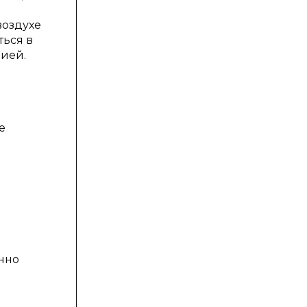
воздухе
ться в
рией.
е
нно