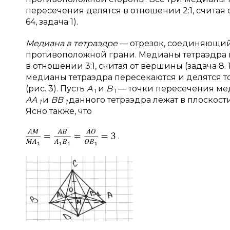
пересечения делятся в отношении 2:1, считая от
64, задача 1).
Медиана в тетраэдре
— отрезок, соединяющий
противоположной грани. Медианы тетраэдра п
в отношении 3:1, считая от вершины (задача 8. 1
медианы тетраэдра пересекаются и делятся т
(рис. 3). Пусть
A
и
B
— точки пересечения ме
1
1
AA
и
BB
данного тетраэдра лежат в плоскост
1
1
Ясно также, что
.