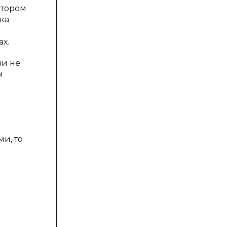
отором
ка
х.
ли не
м
ми, то