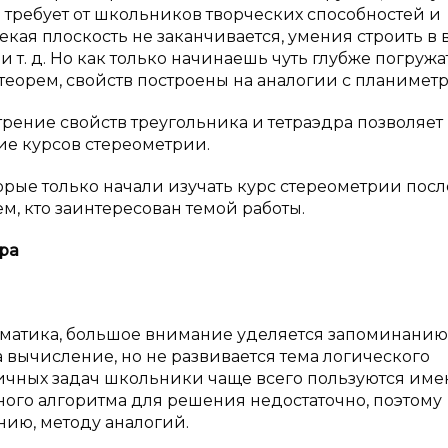
 требует от школьников творческих способностей и
екая плоскость не заканчивается, умения строить в 
т. д. Но как только начинаешь чуть глубже погружа
теорем, свойств построены на аналогии с планимет
отрение свойств треугольника и тетраэдра позволяет
е курсов стереометрии.
орые только начали изучать курс стереометрии посл
м, кто заинтересован темой работы.
ра
атематика, большое внимание уделяется запоминанию
 вычисление, но не развивается тема логического
ичных задач школьники чаще всего пользуются име
ного алгоритма для решения недостаточно, поэтому
ию, методу аналогий.