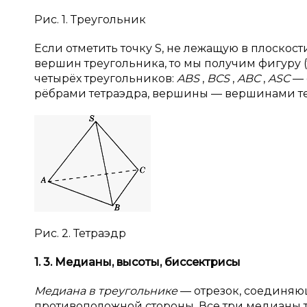
Рис. 1. Треугольник
Если отметить точку S, не лежащую в плоскос
вершин треугольника, то мы получим фигуру 
четырёх треугольников:
ABS
,
BCS
,
ABC
,
ASC
— 
рёбрами тетраэдра, вершины — вершинами тет
Рис. 2. Тетраэдр
1. 3. Медианы, высоты, биссектрисы
Медиана в треугольнике
— отрезок, соединя
противоположной стороны. Все три медианы т