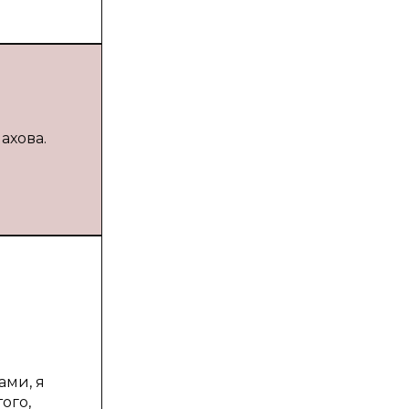
ахова.
ами, я
ого,