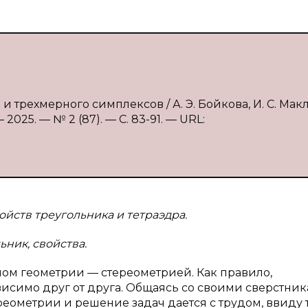
и трехмерного симплексов / А. Э. Бойкова, И. С. Макл
025. — № 2 (87). — С. 83-91. — URL:
ойств треугольника и тетраэдра.
ьник, свойства.
лом геометрии — стереометрией. Как правило,
исимо друг от друга. Общаясь со своими сверстник
реометрии и решение задач дается с трудом, ввиду т