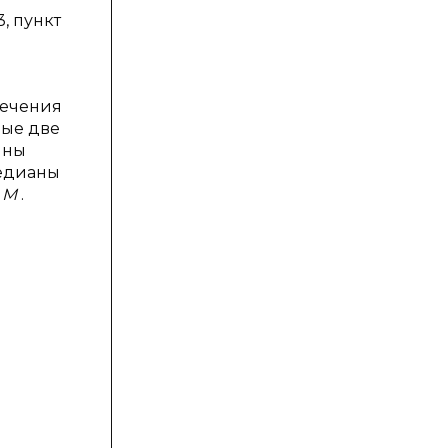
3, пункт
сечения
юбые две
ины
Медианы
е
M
.