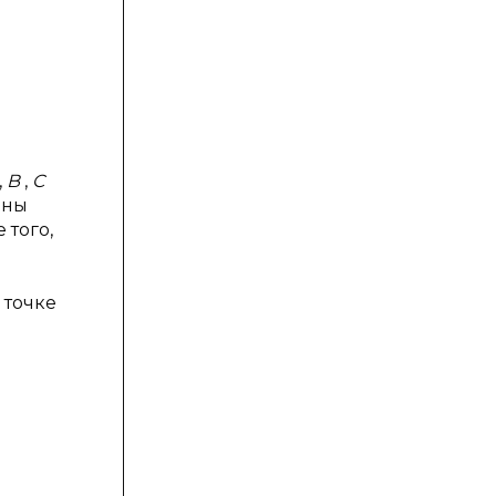
,
B
,
C
оны
 того,
 точке