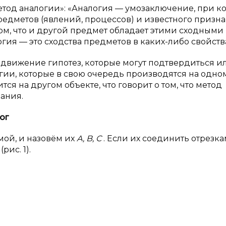
метод аналогии»: «Аналогия — умозаключение, при к
редметов (явлений, процессов) и известного призна
ом, что и другой предмет обладает этими сходными
гия — это сходства предметов в каких-либо свойства
выдвижение гипотез, которые могут подтвердиться и
огии, которые в свою очередь производятся на одно
ся на другом объекте, что говорит о том, что метод
ания.
ог
мой, и назовём их
A, B, C
. Если их соединить отрезка
м
(рис. 1).