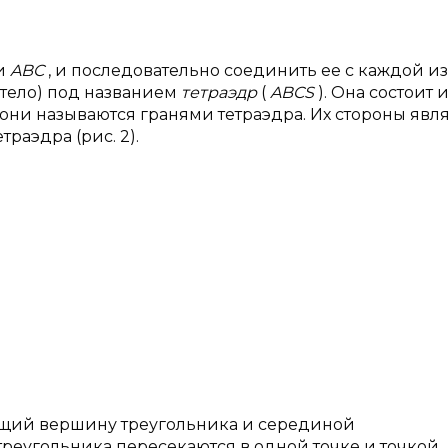
ти
ABC
, и последовательно соединить ее с каждой из
(тело) под названием
тетраэдр
(
ABCS
). Она состоит 
они называются гранями тетраэдра. Их стороны явл
раэдра (рис. 2).
ющий вершину треугольника и серединой
реугольника пересекаются в одной точке и точкой