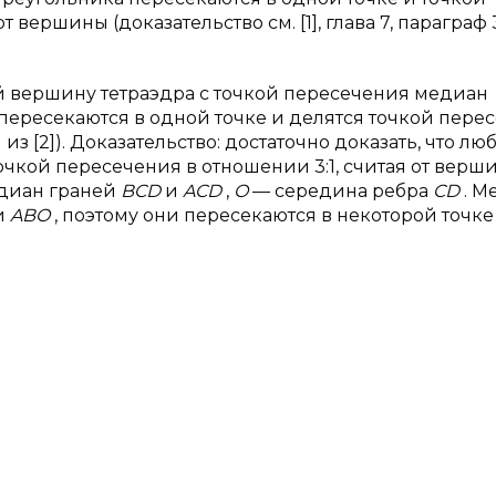
 вершины (доказательство см. [1], глава 7, параграф 
 вершину тетраэдра с точкой пересечения медиан
ересекаются в одной точке и делятся точкой пере
 из [2]). Доказательство: достаточно доказать, что л
очкой пересечения в отношении 3:1, считая от верш
диан граней
BCD
и
ACD
,
O
— середина ребра
CD
. 
и
ABO
, поэтому они пересекаются в некоторой точк