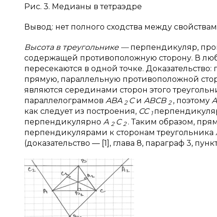
Рис. 3. Медианы в тетраэдре
Вывод: нет полного сходства между свойствам
Высота в треугольнике —
перпендикуляр, про
содержащей противоположную сторону. В лю
пересекаются в одной точке. Доказательство
прямую, параллельную противоположной сто
являются серединами сторон этого треугольн
параллелограммов
ABA
C
и
ABCB
, поэтому
2
2
как следует из построения,
СС
перпендикул
1
перпендикулярно
А
С
. Таким образом, пр
2
2
перпендикулярами к сторонам треугольника
(доказательство — [1], глава 8, параграф 3, пункт