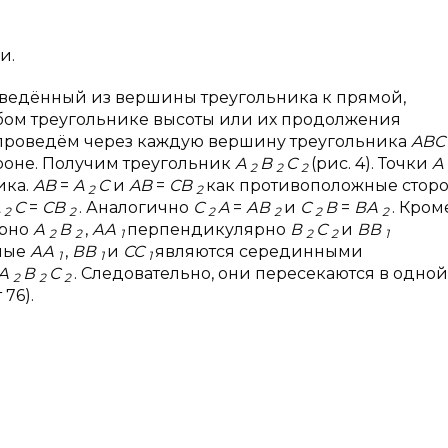
и.
ведённый из вершины треугольника к прямой,
бом треугольнике высоты или их продолжения
: проведём через каждую вершину треугольника
ABC
роне. Получим треугольник
A
B
C
(рис. 4). Точки
A
2
2
2
ика.
AB
=
A
C
и
AB
=
CB
как противоположные стор
2
2
A
C
=
CB
. Аналогично
С
A
=
АВ
и
С
В
=
ВА
. Кроме
2
2
2
2
2
2
ярно
А
В
,
АА
перпендикулярно
В
С
и
ВВ
2
2
1
2
2
1
ямые
АА
,
ВВ
и
СС
являются серединными
1
1
1
А
В
С
. Следовательно, они пересекаются в одной
2
2
2
 76).