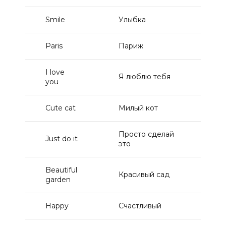
Smile
Улыбка
1
Paris
Париж
1
I love
Я люблю тебя
1
you
Сute cat
Милый кот
1
Просто сделай
Just do it
1
это
Beautiful
Красивый сад
1
garden
Happy
Счастливый
1