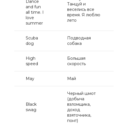
Dance
Танцуй и
1
and fun
веселись все
all time. I
время. Я люблю
love
лето
summer
Scuba
Подводная
1
dog
собака
High
Большая
11
speed
скорость
May
Май
11
Черный шмот
(добыча
Black
взломщика,
11
swag
доход
взяточника,
понт)