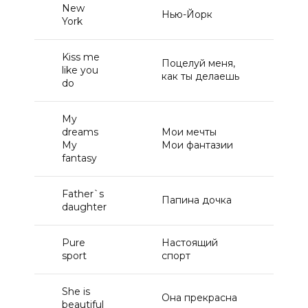
New
Нью-Йорк
1
York
Kiss me
Поцелуй меня,
like you
1
как ты делаешь
do
My
dreams
Мои мечты
1
My
Мои фантазии
fantasy
Father`s
Папина дочка
15
daughter
Pure
Настоящий
15
sport
спорт
She is
Она прекрасна
15
beautiful