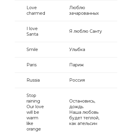
Love
Люблю
11
charmed
зачарованных
I love
Я люблю Санту
11
Santa
Smile
Улыбка
1
Paris
Париж
1
Russia
Россия
1
Stop
raining
Остановись,
Our love
дождь.
will be
Наша любовь
1
warm
будет теплой,
like
как апельсин
orange