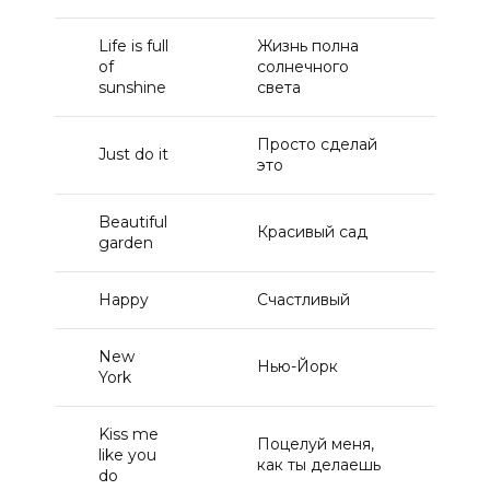
Life is full
Жизнь полна
of
солнечного
1
sunshine
света
Просто сделай
Just do it
1
это
Beautiful
Красивый сад
1
garden
Happy
Счастливый
1
New
Нью-Йорк
1
York
Kiss me
Поцелуй меня,
like you
1
как ты делаешь
do