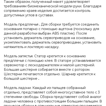
Таким образом, полученный макет удовлетворяет
требованиям биомеханической модели руки. Благодаря
сопряжению краев изделия достигается контроль
допустимых углов в суставах.
Модель предплечья
.
Для сборки требуется соединить
основания попарно с помощью ацетона (поскольку для
данной разработки выбран ABS пластик). После
установить держатель сервоприводов на основание,
укомплектовать держатель сервоприводами, установить
натяжитель и локтевую насадку.
Модель запястья. Статор крепится к основанию
предплечья с помощью клея. В статоре устанавливается
сервомотор с лескодержателем и малой шестерней.
Большая шестерня собирается вместе с ротором.
Шестерни печатаются отдельно. Шарнир крепится к
большой шестерне
.
Модель ладони. Каждый из пальцев собранный
отдельно, представляет собой многосуставное тело с 3
степенями свободы. Сборка представляет собой аналог
ладони человека с противостоящим большим пальцем. В
процессе сборки в специальные отверстия продевается