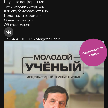
Научные конференции
Тематические журналы
Как опубликовать статью
Полезная информация
Оплата и скидки
Об издательстве
+7 (843) 500-57-53
info@moluch.ru
и
н
и
м
а
ют
с
я
ст
ать
П
р
и