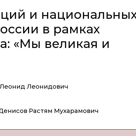
иций и национальны
России в рамках
а: «Мы великая и
 Леонид Леонидович
Денисов Растям Мухарамович