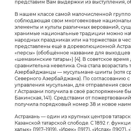
представим Вам выдержки из выступления, об
В нашем классе самой малочисленной группой
соблюдающая свои многовековые национальн
элементы и культы различных верований, сущ
хранимые национальные традиции можно наб
народных праздниках или на торжествах в че
представлены ещё в дореволюционной Астраха
«персы» (обобщённое название для выходцев 
«шемахинские татары») [4]. В советское врем
сравнительна невелика. Она стала возрастать 
Азербайджанцы — мусульмане-шииты (хотя ср
Северного Азербайджана). По согласованию с
управления мусульман, для отправления сво
г.Астрахани получила в своё распоряжение бы
Бакинская, 141). Средствами от пожертвовани
получила порядковый номер 38 и новое наимен
Астрахань — один из крупных центров татарс
Казанской татарской слободе. С 1892 г. функ
халык» (1917–1919), «Ирек» (1917), «Ислах» (1907)