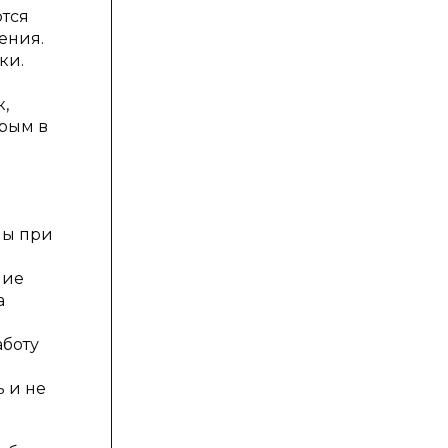
ются
ения.
ки.
,
орым в
ны при
ние
а
аботу
ь и не