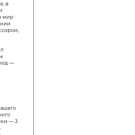
е, в
и
ы мир
ении
ессором,
ыл
Мы
род —
нашего
ного
еки — 3
8
ь