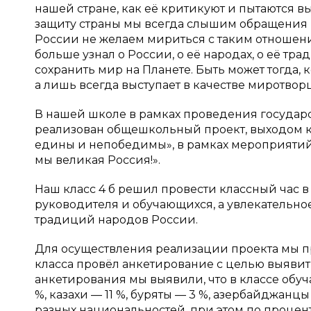
нашей стране, как её критикуют и пытаются в
защиту страны мы всегда слышим обращения н
России не желаем мириться с таким отношение
больше узнал о России, о её народах, о её тра
сохранить мир на Планете. Быть может тогда, к
а лишь всегда выступает в качестве миротвор
В нашей школе в рамках проведения государ
реализован общешкольный проект, выходом 
едины и непобедимы», в рамках мероприятий
мы великая Россия!».
Наш класс 4 б решил провести классный час в
руководителя и обучающихся, а увлекательно
традиций народов России.
Для осуществления реализации проекта мы п
класса провёл анкетирование с целью выявит
анкетирования мы выявили, что в классе обучаю
%, казахи — 11 %, буряты — 3 %, азербайджанцы
разных национальностей, при этом по процент