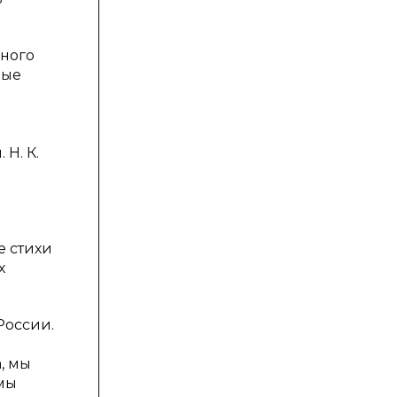
чного
ные
Н. К.
е стихи
х
России.
, мы
 мы