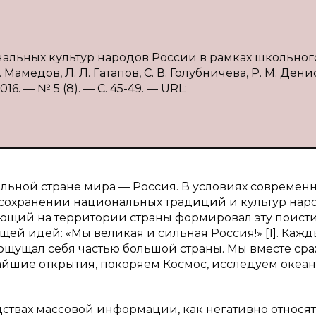
нальных культур народов России в рамках школьног
 Мамедов, Л. Л. Гатапов, С. В. Голубничева, Р. М. Дени
6. — № 5 (8). — С. 45-49. — URL:
ьной стране мира — Россия. В условиях современ
о сохранении национальных традиций и культур нар
ющий на территории страны формировал эту поист
щей идей: «Мы великая и сильная Россия!» [1]. Каж
а ощущал себя частью большой страны. Мы вместе ср
чайшие открытия, покоряем Космос, исследуем океа
ствах массовой информации, как негативно относят