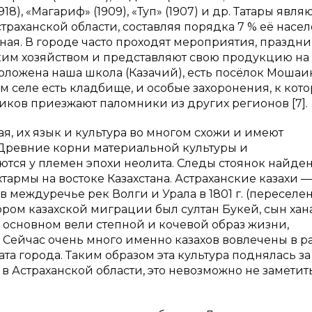
18), «Магариф» (1909), «Туп» (1907) и др. Татары явля
траханской области, составляя порядка 7 % её насел
чная. В городе часто проходят мероприятия, праздни
ким хозяйством и представляют свою продукцию на
оложена наша школа (Казачий), есть посёлок Мошаик
м селе есть кладбище, и особые захоронения, к кот
ков приезжают паломники из других регионов [7].
ая, их язык и культура во многом схожи и имеют
Древние корни материальной культуры и
ются у племен эпохи неолита. Следы стоянок найде
тармы на востоке Казахстана. Астраханские казахи —
междуречье рек Волги и Урала в 1801 г. (переселе
ром казахской миграции был султан Букей, сын хан
 основном вели степной и кочевой образ жизни,
 Сейчас очень много именно казахов вовлечены в р
а города. Таким образом эта культура поднялась за
 Астраханской области, это невозможно не заметит