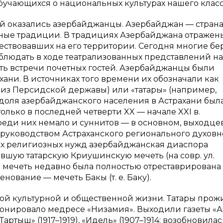
учающихся о национальных культурах нашего класс
 оказались азербайджанцы. Азербайджан — страна,
ые традиции. В традициях Азербайджана отражен
ествовавших на его территории. Сегодня многие б
людать в ходе театрализованных представлений на
сть встречи почетных гостей. Азербайджанцы были
ни. В источниках того времени их обозначали как
из Персидской державы) или «татары» (например,
я доля азербайджанского населения в Астрахани был
только в последней четверти XX — начале XXI в.
еди них немало и суннитов — в основном, выходце
 руководством Астраханского регионального духовн
их религиозных нужд азербайджанская диаспора
вшую татарскую Криушинскую мечеть (на совр. ул.
й мечеть недавно была полностью отреставрирована
ование — мечеть Бакы (т. е. Баку).
кой культурной и общественной жизни. Татары прож
ционировало медресе «Низамия». Выходили газеты «А
, «Тартыш» (1917–1919), «Идель» (1907–1914; возобновилас