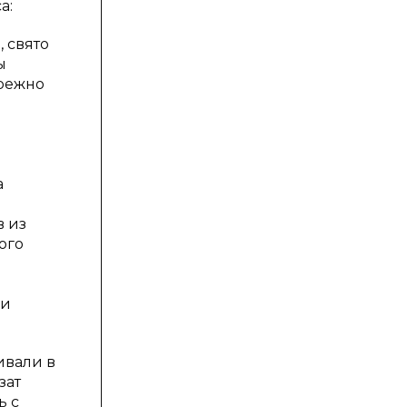
а:
 свято
ы
ережно
а
в из
ого
 и
ивали в
зат
ь с