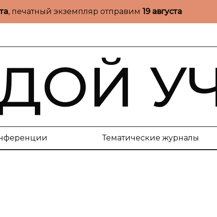
ста
, печатный экземпляр отправим
19 августа
ДОЙ У
нференции
Тематические журналы