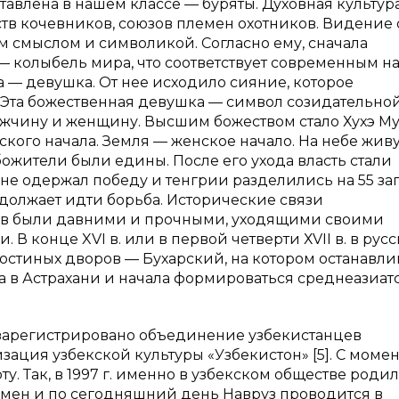
авлена в нашем классе — буряты. Духовная культура
тв кочевников, союзов племен охотников. Видение 
смыслом и символикой. Согласно ему, сначала
а — колыбель мира, что соответствует современным 
а — девушка. От нее исходило сияние, которое
. Эта божественная девушка — символ созидательно
ужчину и женщину. Высшим божеством стало Хухэ М
ого начала. Земля — женское начало. На небе живу
ожители были едины. После его ухода власть стали
о не одержал победу и тенгрии разделились на 55 за
одолжает идти борьба. Исторические связи
ов были давними и прочными, уходящими своими
В конце XVI в. или в первой четверти ХVII в. в рус
гостиных дворов — Бухарский, на котором останавл
а в Астрахани и начала формироваться среднеазиат
 зарегистрировано объединение узбекистанцев
зация узбекской культуры «Узбекистон» [5]. С момен
у. Так, в 1997 г. именно в узбекском обществе роди
емен и по сегодняшний день Навруз проводится в