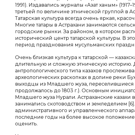
1991). Издавались журналы «Азат ханым» (1917–19
третьей по величине этнической группой в Ас
Татарская культура всегда очень яркая, красо
Многие татары в Астрахани занимаются сельс
городские рынки. За районом, в котором расп
исторический центр татарской культуры. В это
период празднования мусульманских праздни
Очень близкая культура к татарской — казахск
длительную и сложную этническую историю. 
антропологического типа казахов прослежива
археологических раскопках в долине реки Бух
выходцы из Младшего жуза, переселившиеся в 
продолжалось до 1803 г.). Основным инициато
Младшего жуза Нурали. Астраханские казахи в
занимались скотоводством и земледелием [6].
административного и управленческого аппарат
последние годы на более высокое положение в
оценить.