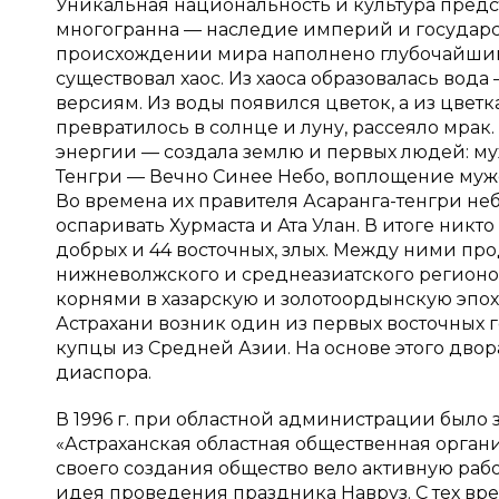
Уникальная национальность и культура предст
многогранна — наследие империй и государс
происхождении мира наполнено глубочайшим 
существовал хаос. Из хаоса образовалась вод
версиям. Из воды появился цветок, а из цветк
превратилось в солнце и луну, рассеяло мрак
энергии — создала землю и первых людей: м
Тенгри — Вечно Синее Небо, воплощение мужск
Во времена их правителя Асаранга-тенгри неб
оспаривать Хурмаста и Ата Улан. В итоге никт
добрых и 44 восточных, злых. Между ними пр
нижневолжского и среднеазиатского регион
корнями в хазарскую и золотоордынскую эпохи. 
Астрахани возник один из первых восточных 
купцы из Средней Азии. На основе этого двор
диаспора.
В 1996 г. при областной администрации было
«Астраханская областная общественная органи
своего создания общество вело активную работ
идея проведения праздника Навруз. С тех вр