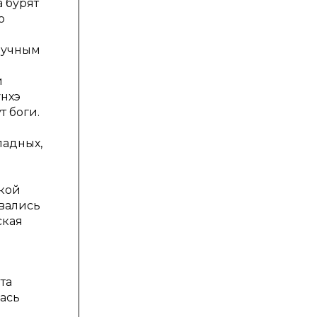
 бурят
о
научным
й
унхэ
т боги.
падных,
ской
ивались
ская
та
лась