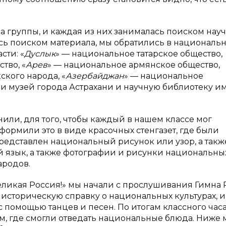
а группы, и каждая из них занималась поиском нау
сь поиском материала, мы обратились в националь
сти: «
Дуслык
» — национальное татарское общество,
тво, «
Арев
» — национальное армянское общество,
кого народа, «
Азербайджан
» — национальное
 музей города Астрахани и научную библиотеку им. 
или, для того, чтобы каждый в нашем классе мог
ормили это в виде красочных стенгазет, где были
редставлен национальный рисунок или узор, а такж
 язык, а также фотографии и рисунки национальны
ародов.
ликая Россия!» мы начали с прослушивания Гимна 
историческую справку о национальных культурах, и
 помощью танцев и песен. По итогам классного часа
м, где смогли отведать национальные блюда. Ниже