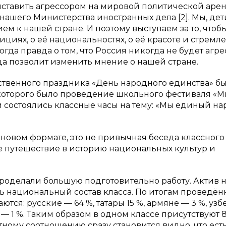
ыставить агрессором на мировой политической арен
ашего Министерства иностранных дела [2]. Мы, дет
м к нашей стране. И поэтому выступаем за то, чтоб
дициях, о её национальностях, о её красоте и стремл
огда правда о том, что Россия никогда не будет агр
ца позволит изменить мнение о нашей стране.
ственного праздника «День народного единства» б
которого было проведение школьного фестиваля «
 состоялись классные часы на тему: «Мы единый на
 новом формате, это не привычная беседа классного
е путешествие в историю национальных культур и
роделали большую подготовительно работу. Актив 
ь национальный состав класса. По итогам проведён
тся: русские — 64 %, татары 15 %, армяне — 3 %, узб
 — 1 %. Таким образом в одном классе присутствуют 
ному соотношению сразу становится видно, что ест