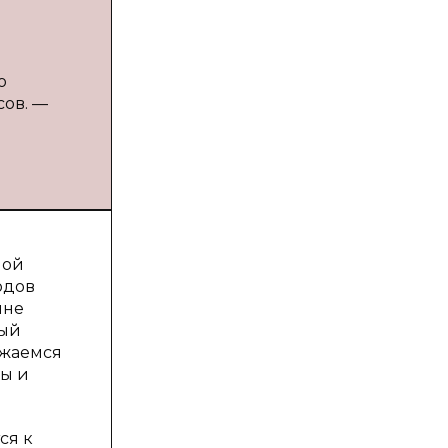
о
сов. —
ной
одов
ине
дый
ажаемся
ны и
ся к