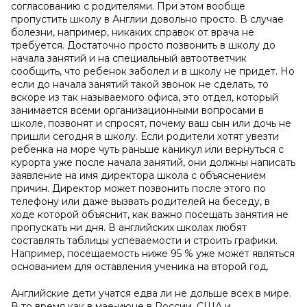
согласованию с родителями. При этом вообще
пропустить школу в Англии довольно просто. В случае
болезни, например, никаких справок от врача не
требуется. Достаточно просто позвонить в школу до
начала занятий и на специальный автоответчик
сообщить, что ребенок заболел и в школу не придет. Но
если до начала занятий такой звонок не сделать, то
вскоре из так называемого офиса, это отдел, который
занимается всеми организационными вопросами в
школе, позвонят и спросят, почему ваш сын или дочь не
пришли сегодня в школу. Если родители хотят увезти
ребенка на море чуть раньше каникул или вернуться с
курорта уже после начала занятий, они должны написать
заявление на имя директора школа с объяснением
причин. Директор может позвонить после этого по
телефону или даже вызвать родителей на беседу, в
ходе которой объяснит, как важно посещать занятия не
пропускать ни дня. В английских школах любят
составлять таблицы успеваемости и строить графики.
Например, посещаемость ниже 95 % уже может являться
основанием для оставления ученика на второй год.
Английские дети учатся едва ли не дольше всех в мире.
В то время как в мае-июне в России, США и