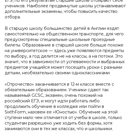
ЕГЭ, по его результатам старшие школы отбирают себе
учеников. Наиболее продвинутые школы устанавливают
дополнительные экзамены, чтобы повысить качество
отбора.
В старшую школу большинство детей в Англии ездят
самостоятельно на общественном транспорте, для чего
предусмотрены специальные школьные проездные
билеты. Образование в старшей школе больше похоже
на университетское — здесь уже появляются предметы
по выбору, а год делится не на классы, а на потоки. Это
значит, что в зависимости от успеваемости и выбранных
предметов учащийся может посещать уроки с разными
детьми, необязательно своими одноклассниками.
«Отрочество» заканчивается в 12-м классе вместе с
обязательным образованием. Ученики сдают так
называемый GCSC, экзамен, очень похожий на
российский ЕГЭ, и могут идти работать либо
продолжить обучение в колледже или пойти в
SixthForm, назовем ее «Юностью». Обучение на этой
ступени мало чем отличается от учебы в школе, только
студентам разрешено уже ходить без формы, хотя
занимаются они в тех же классах, что и школьники.