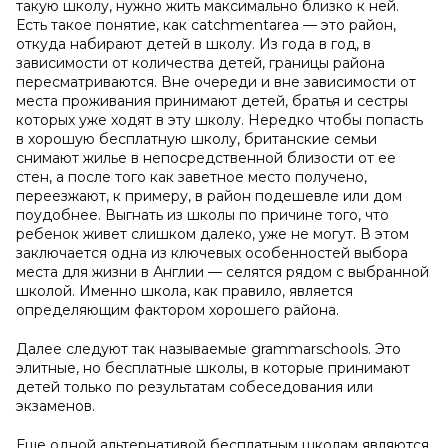
такую школу, нужно жить максимально близко к ней.
Есть такое понятие, как catchmentarea — это район,
откуда набирают детей в школу. Из года в год, в
зависимости от количества детей, границы района
пересматриваются. Вне очереди и вне зависимости от
места проживания принимают детей, братья и сестры
которых уже ходят в эту школу. Нередко чтобы попасть
в хорошую бесплатную школу, британские семьи
снимают жилье в непосредственной близости от ее
стен, а после того как заветное место получено,
переезжают, к примеру, в район подешевле или дом
поудобнее. Выгнать из школы по причине того, что
ребенок живет слишком далеко, уже не могут. В этом
заключается одна из ключевых особенностей выбора
места для жизни в Англии — селятся рядом с выбранной
школой. Именно школа, как правило, является
определяющим фактором хорошего района.
Далее следуют так называемые grammarschools. Это
элитные, но бесплатные школы, в которые принимают
детей только по результатам собеседования или
экзаменов.
Еще одной альтернативой бесплатным школам являются