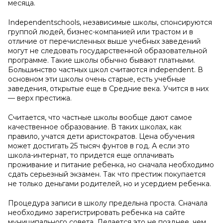
месяца.
Independentschools, независимые школы, спонсируются
группой людей, бизнес-компанией или трастом и в
отличие от перечисленных выше учебных заведений
могут не следовать государственной образовательной
программе. Такие школы обычно бывают платными.
Большинство частных школ считаются independent. В
основном эти школы очень старые, есть учебные
заведения, открытые еще в Средние века. Учится в них
— верх престижа.
Считается, что частные школы вообще дают самое
качественное образование. В таких школах, как
правило, учатся дети аристократов. Цена обучения
может достигать 25 тысяч фунтов в год. А если это
школа-интернат, то придется еще оплачивать
проживание и питание ребенка, но сначала необходимо
сдать серьезный экзамен. Так что престиж покупается
не только деньгами родителей, но и усердием ребенка.
Процедура записи в школу предельна проста. Сначала
необходимо зарегистрировать ребенка на сайте
муниципального совета. Делается это не позднее, чем