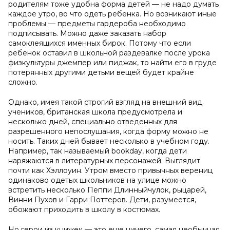
родителям тоже удобна форма детей — не надо думать
каждое утро, во что одеть ребенка. Но возникают иные
проблемы — предметы гардероба необходимо
подписывать. Можно даже заказать набор
самоклеящихся именных бирок. Потому что если
ребенок оставил в школьной раздевалке после урока
физкультуры джемпер или пиджак, то найти его в груде
потерянных другими детьми вещей будет крайне
сложно.
Однако, имея такой строгий взгляд на внешний вид
учеников, британская школа предусмотрела и
несколько дней, специально отведенных для
разрешенного непослушания, когда форму можно не
носить. Таких дней бывает несколько в учебном году.
Например, так называемый bookday, когда дети
наряжаются в литературных персонажей. Выглядит
почти как Хэллоуин. Утром вместо привычных верениц
одинаково одетых школьников на улице можно
встретить несколько Пеппи Длинныйчулок, рыцарей,
Винни Пухов и Гарри Поттеров. Дети, разумеется,
обожают приходить в школу в костюмах.
Но герои из книжек — это еще ничего, самая необычная