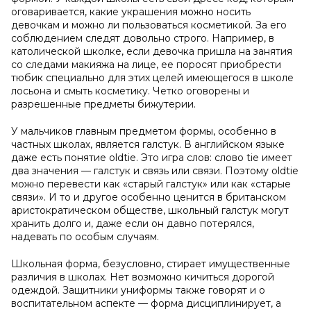
оговаривается, какие украшения можно носить
девочкам и можно ли пользоваться косметикой. За его
соблюдением следят довольно строго. Например, в
католической школке, если девочка пришла на занятия
со следами макияжа на лице, ее поросят приобрести
тюбик специально для этих целей имеющегося в школе
лосьона и смыть косметику. Четко оговорены и
разрешенные предметы бижутерии.
У мальчиков главным предметом формы, особенно в
частных школах, является галстук. В английском языке
даже есть понятие oldtie. Это игра слов: слово tie имеет
два значения — галстук и связь или связи. Поэтому oldtie
можно перевести как «старый галстук» или как «старые
связи». И то и другое особенно ценится в британском
аристократическом обществе, школьный галстук могут
хранить долго и, даже если он давно потерялся,
надевать по особым случаям.
Школьная форма, безусловно, стирает имущественные
различия в школах. Нет возможно кичиться дорогой
одеждой. Защитники униформы также говорят и о
воспитательном аспекте — форма дисциплинирует, а