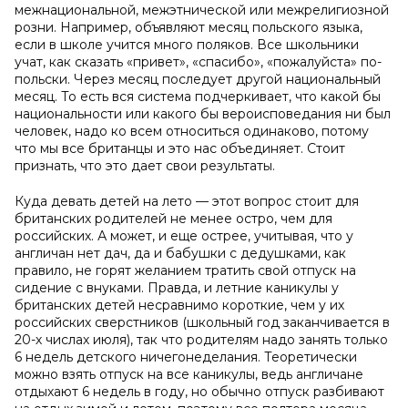
межнациональной, межэтнической или межрелигиозной
розни. Например, объявляют месяц польского языка,
если в школе учится много поляков. Все школьники
учат, как сказать «привет», «спасибо», «пожалуйста» по-
польски. Через месяц последует другой национальный
месяц. То есть вся система подчеркивает, что какой бы
национальности или какого бы вероисповедания ни был
человек, надо ко всем относиться одинаково, потому
что мы все британцы и это нас объединяет. Стоит
признать, что это дает свои результаты.
Куда девать детей на лето — этот вопрос стоит для
британских родителей не менее остро, чем для
российских. А может, и еще острее, учитывая, что у
англичан нет дач, да и бабушки с дедушками, как
правило, не горят желанием тратить свой отпуск на
сидение с внуками. Правда, и летние каникулы у
британских детей несравнимо короткие, чем у их
российских сверстников (школьный год заканчивается в
20-х числах июля), так что родителям надо занять только
6 недель детского ничегонеделания. Теоретически
можно взять отпуск на все каникулы, ведь англичане
отдыхают 6 недель в году, но обычно отпуск разбивают