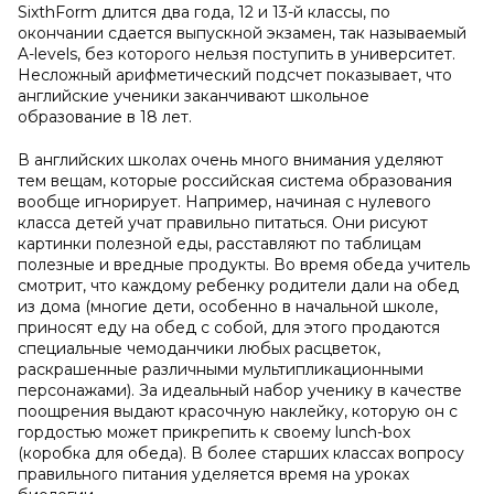
SixthForm длится два года, 12 и 13-й классы, по
окончании сдается выпускной экзамен, так называемый
A-levels, без которого нельзя поступить в университет.
Несложный арифметический подсчет показывает, что
английские ученики заканчивают школьное
образование в 18 лет.
В английских школах очень много внимания уделяют
тем вещам, которые российская система образования
вообще игнорирует. Например, начиная с нулевого
класса детей учат правильно питаться. Они рисуют
картинки полезной еды, расставляют по таблицам
полезные и вредные продукты. Во время обеда учитель
смотрит, что каждому ребенку родители дали на обед
из дома (многие дети, особенно в начальной школе,
приносят еду на обед с собой, для этого продаются
специальные чемоданчики любых расцветок,
раскрашенные различными мультипликационными
персонажами). За идеальный набор ученику в качестве
поощрения выдают красочную наклейку, которую он с
гордостью может прикрепить к своему lunch-box
(коробка для обеда). В более старших классах вопросу
правильного питания уделяется время на уроках