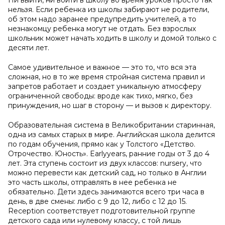
Ни выйти, ни войти в школу во время уроков просто так
нельзя. Если ребенка из школы забирают не родители,
об этом надо заранее предупредить учителей, а то
незнакомцу ребенка могут не отдать. Без взрослых
школьник может начать ходить в школу и домой только с
десяти лет.
Самое удивительное и важное — это то, что вся эта
сложная, но в то же время стройная система правил и
запретов работает и создает уникальную атмосферу
ограниченной свободы: вроде как тихо, мягко, без
принуждения, но шаг в сторону — и вызов к директору.
Образовательная система в Великобритании старинная,
одна из самых старых в мире. Английская школа делится
по годам обучения, прямо как у Толстого «Детство.
Отрочество. Юность». Earlyyears, ранние годы от 3 до 4
лет. Эта ступень состоит из двух классов: nursery, что
можно перевести как детский сад, но только в Англии
это часть школы, отправлять в нее ребенка не
обязательно. Дети здесь занимаются всего три часа в
день, в две смены: либо с 9 до 12, либо с 12 до 15.
Reception соответствует подготовительной группе
детского сада или нулевому классу, с той лишь