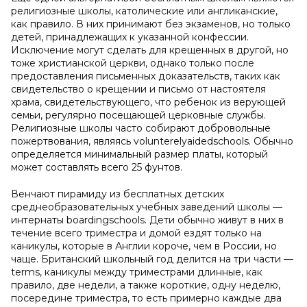
религиозные школы, католические или англиканские,
как правило. В них принимают без экзаменов, но только
детей, принадлежащих к указанной конфессии.
Исключение могут сделать для крещенных в другой, но
тоже христианской церкви, однако только после
предоставления письменных доказательств, таких как
свидетельство о крещении и письмо от настоятеля
храма, свидетельствующего, что ребенок из верующей
семьи, регулярно посещающей церковные службы.
Религиозные школы часто собирают добровольные
пожертвования, являясь volunterelyaidedschools. Обычно
определяется минимальный размер платы, который
может составлять всего 25 фунтов.
Венчают пирамиду из бесплатных детских
среднеобразовательных учебных заведений школы —
интернаты boardingschools. Дети обычно живут в них в
течение всего триместра и домой ездят только на
каникулы, которые в Англии короче, чем в России, но
чаще. Британский школьный год делится на три части —
terms, каникулы между триместрами длинные, как
правило, две недели, а также короткие, одну неделю,
посередине триместра, то есть примерно каждые два