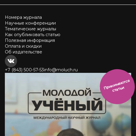
Номера журнала
Научные конференции
Тематические журналы
Как опубликовать статью
Полезная информация
Оплата и скидки
Об издательстве
+7 (843) 500-57-53
info@moluch.ru
и
н
и
м
а
ют
с
я
ст
ать
П
р
и