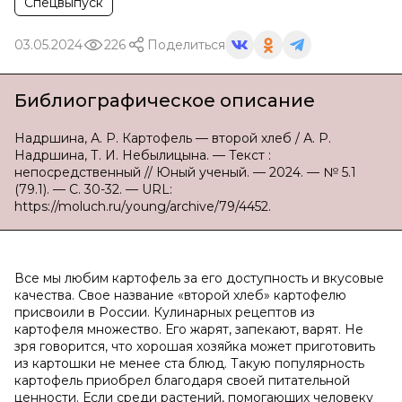
Спецвыпуск
03.05.2024
226
Поделиться
Библиографическое описание
Надршина, А. Р. Картофель — второй хлеб / А. Р.
Надршина, Т. И. Небылицына. — Текст :
непосредственный // Юный ученый. — 2024. — № 5.1
(79.1). — С. 30-32. — URL:
https://moluch.ru/young/archive/79/4452.
Все мы любим картофель за его доступность и вкусовые
качества. Свое название «второй хлеб» картофелю
присвоили в России. Кулинарных рецептов из
картофеля множество. Его жарят, запекают, варят. Не
зря говорится, что хорошая хозяйка может приготовить
из картошки не менее ста блюд. Такую популярность
картофель приобрел благодаря своей питательной
ценности. Если среди растений, помогающих человеку