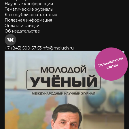
Научные конференции
Тематические журналы
Как опубликовать статью
Полезная информация
Оплата и скидки
Об издательстве
+7 (843) 500-57-53
info@moluch.ru
и
н
и
м
а
ют
с
я
ст
ать
П
р
и