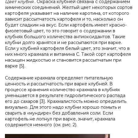
Цвет клубня
. Окраска клубней связана с содержанием
химических соединений. Желтый цвет некоторых сортов
картофеля указывает на наличие каротина, от которого
зависит рассыпчатость картофеля и то, насколько он
будет сладким на вкус. Если картофель имеет красно-
фиолетовый цвет, то это говорит о содержании в
клубнях большого количества антиоксидантов. Такие
клубни долго хранятся и не рассыпаются при варке.
Если у клубней картофеля белый цвет, это значит, что в
них много крахмала и витамина С. Такой сорт картофеля
насыщен жидкостью и становится рассыпчатым при
варке [5].
Содержание крахмала определяет питательную
ценность и рассыпчатость при варке клубней. В
процессе хранения количество крахмала в клубнях
уменьшается в результате гидролитического распада
его до сахаров [3]. Крахмалистость можно определить
визуально. Для этого надо клубни хорошо помыть и
сварить в «мундире» без добавления соли. Если
картофель не лопнул при варке, значит, крахмала
содержится немного (см. рис. 2).