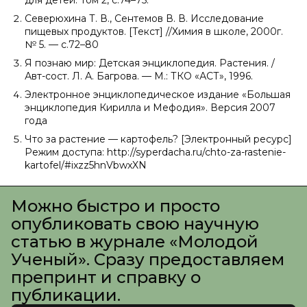
для детей. Том 2, с.74–75.
Северюхина Т. В., Сентемов В. В. Исследование
пищевых продуктов. [Текст] //Химия в школе, 2000г.
№ 5. — с.72–80
Я познаю мир: Детская энциклопедия. Растения. /
Авт-сост. Л. А. Багрова. — М.: ТКО «АСТ», 1996.
Электронное энциклопедическое издание «Большая
энциклопедия Кирилла и Мефодия». Версия 2007
года
Что за растение — картофель? [Электронный ресурс]
Режим доступа: http://syperdacha.ru/chto-za-rastenie-
kartofel/#ixzz5hnVbwxXN
Можно быстро и просто
опубликовать свою научную
статью в журнале «Молодой
Ученый». Сразу предоставляем
препринт и справку о
публикации.