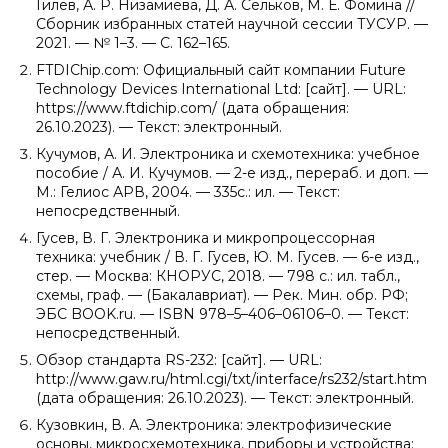
Гилев, А. Р. Низамиева, Д. А. Сельков, М. Е. Фомина //
Сборник избранных статей научной сессии ТУСУР. —
2021. — № 1–3. — С. 162–165.
FTDIChip.com: Официальный сайт компании Future
Technology Devices International Ltd: [сайт]. — URL:
https://www.ftdichip.com/ (дата обращения:
26.10.2023). — Текст: электронный.
Кучумов, А. И. Электроника и схемотехника: учебное
пособие / А. И. Кучумов. — 2-е изд., перераб. и доп. —
М.: Гелиос АРВ, 2004. — 335с.: ил. — Текст:
непосредственный.
Гусев, В. Г. Электроника и микропроцессорная
техника: учебник / В. Г. Гусев, Ю. М. Гусев. — 6-е изд.,
стер. — Москва: КНОРУС, 2018. — 798 с.: ил. табл.,
схемы, граф. — (Бакалавриат). — Рек. Мин. обр. РФ;
ЭБС BOOK.ru. — ISBN 978–5–406–06106–0. — Текст:
непосредственный.
Обзор стандарта RS-232: [сайт]. — URL:
http://www.gaw.ru/html.cgi/txt/interface/rs232/start.htm
(дата обращения: 26.10.2023). — Текст: электронный.
Кузовкин, В. А. Электроника: электрофизические
основы, микросхемотехника, приборы и устройства: