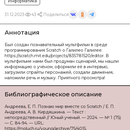
Информатика
31.12.2023
43
Поделиться
Аннотация
Был создан познавательный мультфильм в среде
программирования Scratch о Галилео Галилее:
https://scratch.mit.edu/projects/835781520/editor. В
мультфильме нами был продуман сценарий, мы нашли
информацию о учёном, оформили её в интервью,
загрузили спрайты персонажей, создали движения,
наложили речь и музыку. Приятного просмотра!
Библиографическое описание
Андреева, Е. П. Познаю мир вместе со Scratch / Е. П.
Андреева, А. В. Кирдяшкина. — Текст :
непосредственный // Юный ученый. — 2024. — № 1 (75).
— С. 84-94. — URL:
https://moluch.ru/young/archive/75/4015.