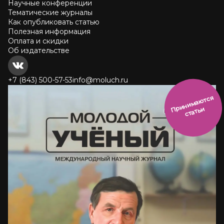
Научные конференции
Тематические журналы
Как опубликовать статью
Полезная информация
Оплата и скидки
Об издательстве
+7 (843) 500-57-53
info@moluch.ru
и
н
и
м
а
ют
с
я
ст
ать
П
р
и