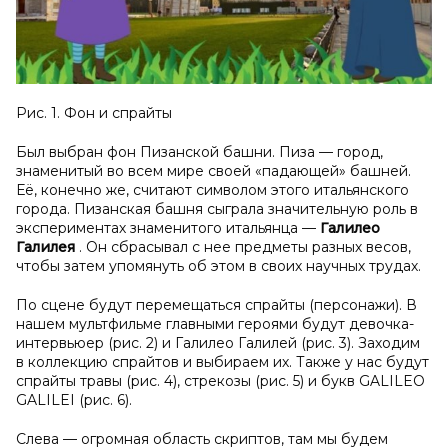
Рис. 1. Фон и спрайты
Был выбран фон Пизанской башни. Пиза — город,
знаменитый во всем мире своей «падающей» башней.
Её, конечно же, считают символом этого итальянского
города. Пизанская башня сыграла значительную роль в
экспериментах знаменитого итальянца —
Галилео
Галилея
. Он сбрасывал с нее предметы разных весов,
чтобы затем упомянуть об этом в своих научных трудах.
По сцене будут перемещаться спрайты (персонажи). В
нашем мультфильме главными героями будут девочка-
интервьюер (рис. 2) и Галилео Галилей (рис. 3). Заходим
в коллекцию спрайтов и выбираем их. Также у нас будут
спрайты травы (рис. 4), стрекозы (рис. 5) и букв GALILEO
GALILEI (рис. 6).
Слева — огромная область скриптов, там мы будем