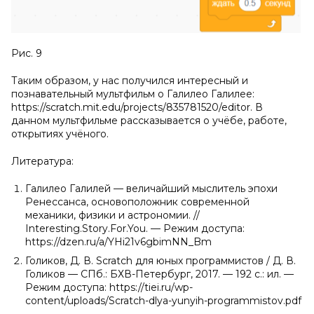
Рис. 9
Таким образом, у нас получился интересный и
познавательный мультфильм о Галилео Галилее:
https://scratch.mit.edu/projects/835781520/editor. В
данном мультфильме рассказывается о учёбе, работе,
открытиях учёного.
Литература:
Галилео Галилей — величайший мыслитель эпохи
Ренессанса, основоположник современной
механики, физики и астрономии. //
Interesting.Story.For.You. — Режим доступа:
https://dzen.ru/a/YHi21v6gbimNN_Bm
Голиков, Д. В. Scratch для юных программистов / Д. В.
Голиков — СПб.: БХВ-Петербург, 2017. — 192 с.: ил. —
Режим доступа: https://tiei.ru/wp-
content/uploads/Scratch-dlya-yunyih-programmistov.pdf