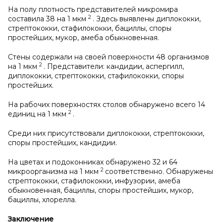
На полу плотность представителей микромира
2
составила 38 на 1 мкм
. Здесь выявлены диплококки,
стрептококки, стафилококки, бациллы, споры
простейших, мукор, амеба обыкновенная.
Стены содержали на своей поверхности 48 организмов
2
на 1 мкм
. Представители: кандидии, аспергилл,
диплококки, стрептококки, стафилококки, споры
простейших.
На рабочих поверхностях столов обнаружено всего 14
2
единиц на 1 мкм
.
Среди них присутствовали диплококки, стрептококки,
споры простейших, кандидии.
На цветах и подоконниках обнаружено 32 и 64
2
микроорганизма на 1 мкм
соответственно. Обнаружены
стрептококки, стафилококки, инфузории, амеба
обыкновенная, бациллы, споры простейших, мукор,
бациллы, хлорелла.
Заключение