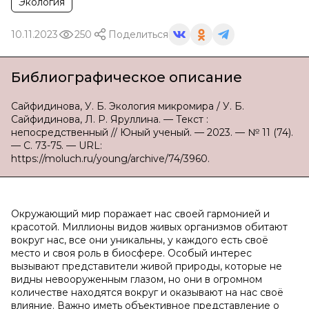
Экология
10.11.2023
250
Поделиться
Библиографическое описание
Сайфидинова, У. Б. Экология микромира / У. Б.
Сайфидинова, Л. Р. Яруллина. — Текст :
непосредственный // Юный ученый. — 2023. — № 11 (74).
— С. 73-75. — URL:
https://moluch.ru/young/archive/74/3960.
Окружающий мир поражает нас своей гармонией и
красотой. Миллионы видов живых организмов обитают
вокруг нас, все они уникальны, у каждого есть своё
место и своя роль в биосфере. Особый интерес
вызывают представители живой природы, которые не
видны невооруженным глазом, но они в огромном
количестве находятся вокруг и оказывают на нас своё
влияние. Важно иметь объективное представление о