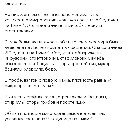
кандидии.
На письменном столе выявлено минимальное
количество микроорганизмов, оно составило 5 единиц
2
на 1 мкм
. Это представители микобактерий и
стрептококки.
Самая большая плотность обитателей микромира была
выявлена на листьях комнатных растений. Она составила
2
210 единиц на 1 мкм
. Среди них обнаружены
инфузории, стрептококки, стафилококки, амеба
обыкновенная, бациллы, споры простейших, мукор,
бациллы, хлорелла, бодо.
В пробе, взятой с подоконника, плотность равна 74
2
микроорганизма 1 мкм
.
Выявлены стафилококки, стрептококки, бациллы,
спириллы, споры грибов и простейших.
Общая плотность микроорганизмов в домашних
2
условиях составила 551 единица на 1 мкм
.