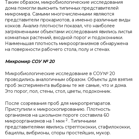
Таким образом, микробиологические исследования
дома помогли выяснить типичных представителей
микромира. Самыми многочисленными являются
представители прокариотов, а именно различные виды
кокков. Анализ плотности показал, что наиболее
загрязненными объектами исследования явились листья
комнатных растений, входной порог и подоконники.
Наименьшая плотность микроорганизмов обнаружена
на поверхности рабочего стола, полу и стенах.
Микромир СОУ №
20
Микробиологические исследование в СОУ№ 20
проводились аналогичным образом. Объекты для взятия
проб эксперимента выбраны те же самые, что и дома.
Это порог, пол, стены, стол, цветы, подоконник.
После созревания проб для микропрепаратов.
Приступили к микроскопированию. Плотность
организмов на школьном пороге составила 60
2
микроорганизмов на 1 мкм
. Типичными
представителями явились стрептококки, стафилококки,
бациллы, вибрионы, споры простейших, мукор.