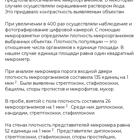
предполагалось наличие микроорганизмов. В некоторых
случаях осуществляли окрашивание раствором йода.
Это придавало контрастность выявляемым объектам.
При увеличении в 400 раз осуществляли наблюдение и
фотографирование цифровой камерой. С помощью
микроразметки определили плотность микроорганизмов
выбранных объектах. Плотность популяции — это
отношение числа организмов к единице площади. В
нашем случае единица площади равна один квадратный
микрометр.
При анализе микромира порога входной двери
плотность микроорганизмов составила 135 единиц на 1
2
мкм
. Были выявлены стрептококк, стафилококки,
бациллы, споры протистов и микрофитов, мукор.
В пробе, взятой с пола плотность составила 26
2
микроорганизмов на 1 мкм
. Среди них диплококки,
кандидии, стрептококки, стафиллококи.
На стенах плотность представителей микромира равна
2
52 единицы на 1 мкм
. Представители: диплококки,
стрептококки, стафилококки, споры простейших,