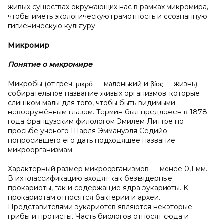
живых существах окружающих нас в рамках микромира,
чтобы иметь экологическую грамотность и осознанную
гигиеническую культуру.
Микромир
Понятие о
микромире
Микробы (от греч. μικρό — маленький и βίος — жизнь) —
собирательное название живых организмов, которые
слишком малы для того, чтобы быть видимыми
невооружённым глазом. Термин был предложен в 1878
года французским филологом Эмилем Литтре по
просьбе учёного Шарля-Эммануэля Седийо
попросившего его дать подходящее название
микроорганизмам.
Характерный размер микроорганизмов — менее 0,1 мм.
В их классификацию входят как безъядерные
прокариоты, так и содержащие ядра эукариоты. К
прокариотам относятся бактерии и археи.
Представителями эукариотов являются некоторые
грибы и протисты. Часть биологов относят сюда и